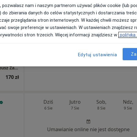
, pozwalasz nam i naszym partnerom używać plików cookie (lub p
) do zbierania danych do celów statystycznych i dostarczania treśc
uska
Dziś
Jutro
Sob,
Ndz,
zaje przeglądania stron internetowych. W każdej chwili możesz spr
6 Sie
7 Sie
8 Sie
9 Sie
wać swoje preferencje w ustawieniach. W ustawieniach znajdziesz ró
prywatności stron trzecich. Więcej informacji znajdziesz w
polityka
Umawianie online nie jest dostępne
Poproś o wizytę
Za
Edytuj ustawienia
Gabinet Fizjoterapii i Terapii Manualnej Mateusz Załuska
170 zł
Dziś
Jutro
Sob,
Ndz,
6 Sie
7 Sie
8 Sie
9 Sie
Umawianie online nie jest dostępne