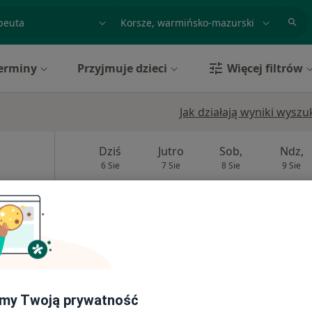
acja, badanie lub nazwisko
miasto lub dzielnica
erminy
Przyjmuje dzieci
Więcej filtrów
Jak działają wyniki wysz
Dziś
Jutro
Sob,
Ndz,
6 Sie
7 Sie
8 Sie
9 Sie
Umawianie online nie jest dostępne
Poproś o wizytę
140 zł
my Twoją prywatność