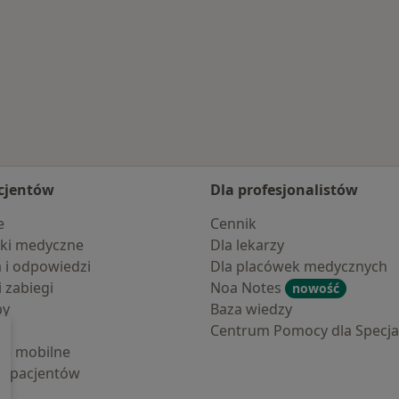
cjentów
Dla profesjonalistów
e
Cennik
ki medyczne
Dla lekarzy
a i odpowiedzi
Dla placówek medycznych
i zabiegi
Noa Notes
nowość
by
Baza wiedzy
Centrum Pomocy dla Specjal
cje mobilne
la pacjentów