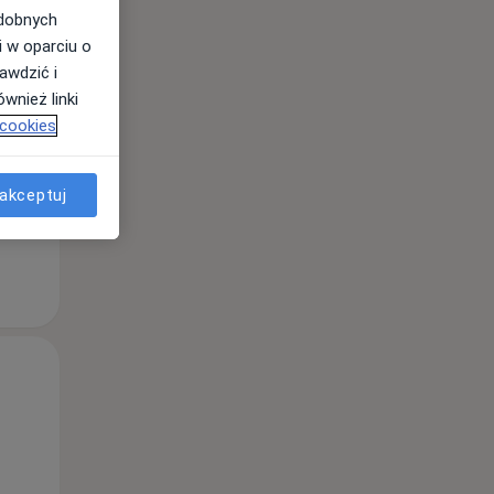
odobnych
i w oparciu o
Pon,
Wt,
Śr,
awdzić i
10 Sie
11 Sie
12 Sie
wnież linki
 cookies
akceptuj
Pon,
Wt,
Śr,
10 Sie
11 Sie
12 Sie