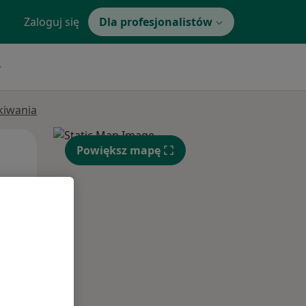
Zaloguj się
Dla profesjonalistów
ukiwania
Pon,
Wt,
Śr,
Powiększ mapę
10 Sie
11 Sie
12 Sie