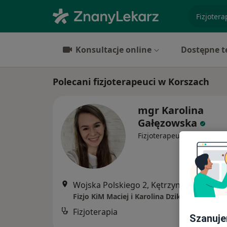
specjaliz
Konsultacje online
Dostępne t
Polecani fizjoterapeuci w Korszach
mgr Karolina
Gałęzowska
·
Więcej
Fizjoterapeuta
Wojska Polskiego 2, Kętrzyn
•
Mapa
Fizjo KiM Maciej i Karolina Dzik
Fizjoterapia
Szanuje