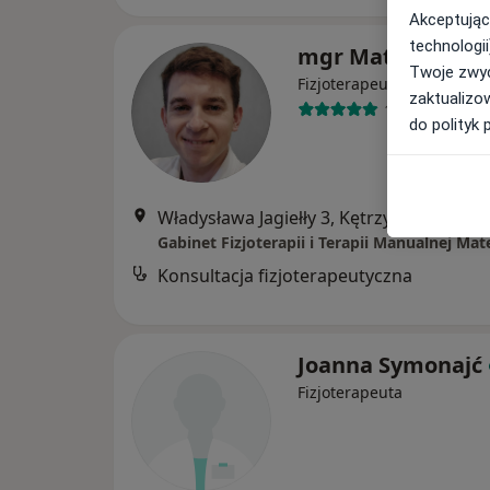
Akceptując
technologii
mgr Mateusz Zał
Twoje zwyc
·
Więcej
Fizjoterapeuta
zaktualizo
1 opinia
do polityk 
Władysława Jagiełły 3, Kętrzyn
•
Mapa
Konsultacja fizjoterapeutyczna
Joanna Symonajć
Fizjoterapeuta