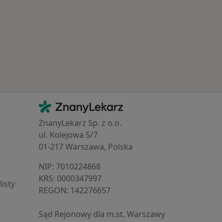
Kontakt
ZnanyLekarz - Strona główna
ZnanyLekarz Sp. z o.o.
ul. Kolejowa 5/7
01-217 Warszawa, Polska
NIP: ⁠7010224868
KRS: ⁠0000347997
isty
REGON: ⁠142276657
Sąd Rejonowy dla m.st. Warszawy