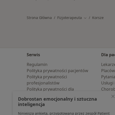
Strona Główna
Fizjoterapeuta
Korsze
Zmień miasto
Serwis
Dla pa
Regulamin
Lekarz
Polityka prywatności pacjentów
Placów
Polityka prywatności
Pytani
profesjonalistów
Usługi 
Polityka prywatności dla
Choro
profesjonalistów, których dane
Pomoc
Dobrostan emocjonalny i sztuczna
pozyskaliśmy samodzielnie
Aplika
inteligencja
Polityka cookies
Blog d
Niniejsza ankieta, przygotowana przez zespół Patient
Jak działają wyniki wyszukiwania