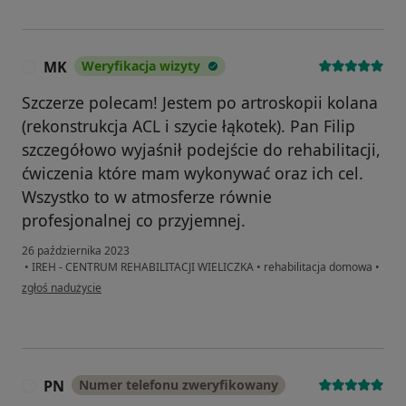
MK
Weryfikacja wizyty
M
Szczerze polecam! Jestem po artroskopii kolana
(rekonstrukcja ACL i szycie łąkotek). Pan Filip
szczegółowo wyjaśnił podejście do rehabilitacji,
ćwiczenia które mam wykonywać oraz ich cel.
Wszystko to w atmosferze równie
profesjonalnej co przyjemnej.
26 października 2023
•
IREH - CENTRUM REHABILITACJI WIELICZKA
•
rehabilitacja domowa
•
w opinii użytkownika MK
zgłoś nadużycie
PN
Numer telefonu zweryfikowany
P