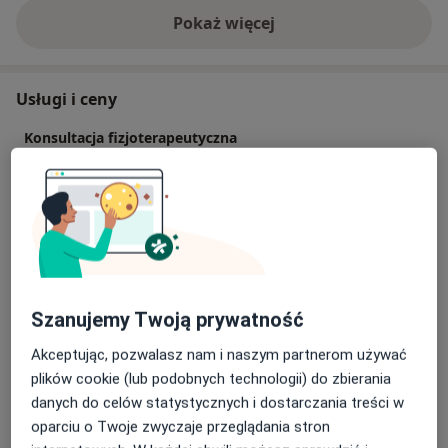
Pokaż więcej
o doświadczeniu
Usługi i ceny
Konsultacja fizjoterapeutyczna
200 zł
Szczegóły
Diagnostyka + Terapia Manualna
180 zł
Szczegóły
Diagnostyka + Terapia Manualna + Fizykoterapia
180 zł
Szczegóły
Szanujemy Twoją prywatność
Akceptując, pozwalasz nam i naszym partnerom używać
Konsultacja fizjoterapeutyczna + USG
plików cookie (lub podobnych technologii) do zbierania
250 zł
Szczegóły
danych do celów statystycznych i dostarczania treści w
oparciu o Twoje zwyczaje przeglądania stron