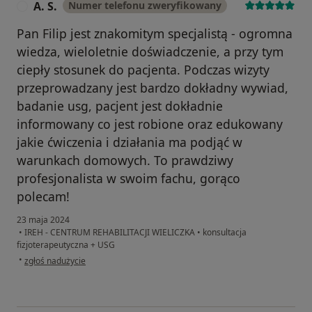
A. S.
Numer telefonu zweryfikowany
A
Pan Filip jest znakomitym specjalistą - ogromna
wiedza, wieloletnie doświadczenie, a przy tym
ciepły stosunek do pacjenta. Podczas wizyty
przeprowadzany jest bardzo dokładny wywiad,
badanie usg, pacjent jest dokładnie
informowany co jest robione oraz edukowany
jakie ćwiczenia i działania ma podjąć w
warunkach domowych. To prawdziwy
profesjonalista w swoim fachu, gorąco
polecam!
23 maja 2024
•
IREH - CENTRUM REHABILITACJI WIELICZKA
•
konsultacja
fizjoterapeutyczna + USG
w opinii użytkownika A. S.
•
zgłoś nadużycie