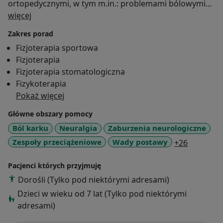
ortopedycznymi, w tym m.in.: problemami bólowymi
O mnie
kręgosłupa i kończyn, zmianami zwyrodnieniowymi,
więcej
stanami pooperacyjnymi , wadami postawy,
Zakres porad
W swojej pracy posługuje się uznanymi metodami
Fizjoterapia sportowa
diagnostyczno-terapeutycznymi, jak koncepcja
Fizjoterapia
Bobath, koncepcja PNF, Terapia Manualna – Szkoła
Fizjoterapia stomatologiczna
Niemiecka, Kinesio-Taping. Ponadto w swojej praktyce
Fizykoterapia
posługuje się badaniem USG narządu ruchu, w tym
Pokaż więcej
również metodą Sonofeedback.
Główne obszary pomocy
Swoją wiedzę uzupełnia uczestnicząc w kongresach
Ból karku
Neuralgia
Zaburzenia neurologiczne
naukowych, a także warsztatach szkoleniowych, które
a11y_sr_
Zespoły przeciążeniowe
Wady postawy
+26
współorganizuje, pracując społecznie na rzecz
Stowarzyszenia Fizjoterapia Polska.
Pacjenci których przyjmuję
Stawia na pracę w zespole oraz terapię opartą na
Dorośli (Tylko pod niektórymi adresami)
Evidence Based Medicine.
Dzieci w wieku od 7 lat (Tylko pod niektórymi
adresami)
W życiu prywatnym kocha sport, muzykę, kino, a
przede wszystkim aktywne spędzanie czasu z rodziną.