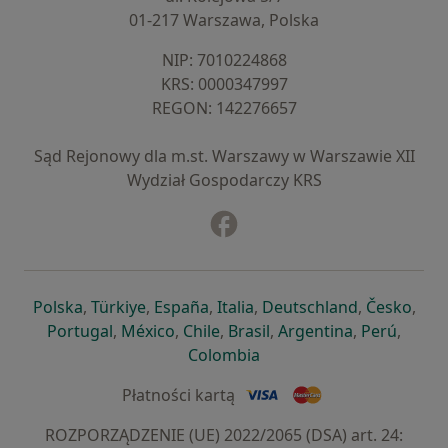
01-217 Warszawa, Polska
NIP: ⁠7010224868
KRS: ⁠0000347997
REGON: ⁠142276657
Sąd Rejonowy dla m.st. Warszawy w Warszawie XII
Wydział Gospodarczy KRS
Facebook
otwiera się w nowej karcie
otwiera się w nowej karcie
otwiera się w nowej karcie
otwiera się w nowej karcie
otwiera się w nowej karci
otwiera się
otwi
Polska
,
Türkiye
,
España
,
Italia
,
Deutschland
,
Česko
,
otwiera się w nowej karcie
otwiera się w nowej karcie
otwiera się w nowej karcie
otwiera się w nowej kar
otwiera się 
otwier
Portugal
,
México
,
Chile
,
Brasil
,
Argentina
,
Perú
,
otwiera się w nowej karc
Colombia
Płatności kartą
ROZPORZĄDZENIE (UE) 2022/2065 (DSA) art. 24: