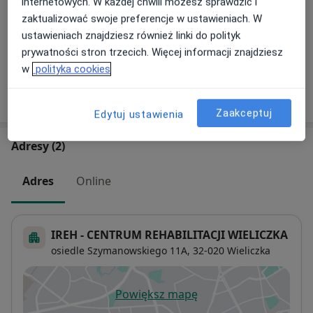
Konsultacja online
internetowych. W każdej chwili możesz sprawdzić i
Darmowa usługa
Szczegóły
zaktualizować swoje preferencje w ustawieniach. W
ustawieniach znajdziesz również linki do polityk
+ 8 usług
prywatności stron trzecich. Więcej informacji znajdziesz
w
polityka cookies
W jaki sposób ustalane są ceny?
Zaakceptuj
Edytuj ustawienia
Adresy (2)
Adres
Online
IREH - CENTRUM REHABILITACJI WIELICZKA
osiedle Szymanowskiego 11A,
32-020
Wieliczka
Powiększ mapę
otwiera się w nowej karcie