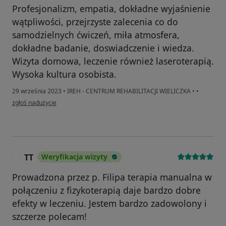
Profesjonalizm, empatia, dokładne wyjaśnienie
wątpliwości, przejrzyste zalecenia co do
samodzielnych ćwiczeń, miła atmosfera,
dokładne badanie, doswiadczenie i wiedza.
Wizyta domowa, leczenie również laseroterapią.
Wysoka kultura osobista.
29 września 2023
•
IREH - CENTRUM REHABILITACJI WIELICZKA
•
•
w opinii użytkownika PN
zgłoś nadużycie
TT
Weryfikacja wizyty
T
Prowadzona przez p. Filipa terapia manualna w
połączeniu z fizykoterapią daje bardzo dobre
efekty w leczeniu. Jestem bardzo zadowolony i
szczerze polecam!