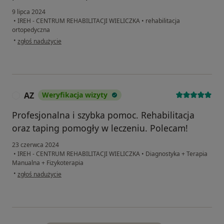
9 lipca 2024
•
IREH - CENTRUM REHABILITACJI WIELICZKA
•
rehabilitacja
ortopedyczna
w opinii użytkownika Agnieszka Tochowicz-Uniwersał
•
zgłoś nadużycie
AZ
Weryfikacja wizyty
A
Profesjonalna i szybka pomoc. Rehabilitacja
oraz taping pomogły w leczeniu. Polecam!
23 czerwca 2024
•
IREH - CENTRUM REHABILITACJI WIELICZKA
•
Diagnostyka + Terapia
Manualna + Fizykoterapia
w opinii użytkownika AZ
•
zgłoś nadużycie