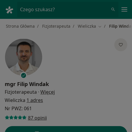
Me
Czego szukasz?
Strona Główna
Fizjoterapeuta
Wieliczka
Filip Winda
Zmień miasto
mgr
Filip Windak
O specjalizacjach
Fizjoterapeuta
·
Więcej
Wieliczka
1 adres
Nr PWZ: 061
87 opinii