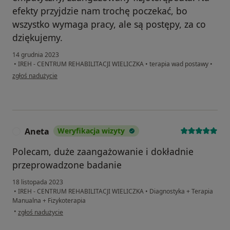
efekty przyjdzie nam trochę poczekać, bo
wszystko wymaga pracy, ale są postępy, za co
dziękujemy.
14 grudnia 2023
•
IREH - CENTRUM REHABILITACJI WIELICZKA
•
terapia wad postawy
•
w opinii użytkownika Renata
zgłoś nadużycie
Aneta
Weryfikacja wizyty
A
Polecam, duże zaangażowanie i dokładnie
przeprowadzone badanie
18 listopada 2023
•
IREH - CENTRUM REHABILITACJI WIELICZKA
•
Diagnostyka + Terapia
Manualna + Fizykoterapia
w opinii użytkownika Aneta
•
zgłoś nadużycie