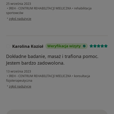
25 września 2023
•
IREH - CENTRUM REHABILITACJI WIELICZKA
•
rehabilitacja
sportowców
w opinii użytkownika TT
•
zgłoś nadużycie
Karolina Kozioł
Weryfikacja wizyty
K
Dokładne badanie, masaż i trafiona pomoc.
Jestem bardzo zadowolona.
13 września 2023
•
IREH - CENTRUM REHABILITACJI WIELICZKA
•
konsultacja
fizjoterapeutyczna
w opinii użytkownika Karolina Kozioł
•
zgłoś nadużycie