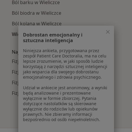
Ból barku w Wieliczce
Ból biodra w Wieliczce
Ból kolana w Wieliczce
Więcej (15)
Dobrostan emocjonalny i
sztuczna inteligencja
Więcej w kategorii: Najczęście leczone chorob
Niniejsza ankieta, przygotowana przez
Najpopularniejsze ubezpieczenia
zespół Patient Care Doctoralia, ma na celu
Fizjoterapeuci z Saltus w Wieliczce
lepsze zrozumienie, w jaki sposób ludzie
korzystają z narzędzi sztucznej inteligencji
Fizjoterapeuci z Compensa w Wieliczce
jako wsparcia dla swojego dobrostanu
emocjonalnego i zdrowia psychicznego.
Fizjoterapeuci z TU Zdrowie w Wieliczce
Udział w ankiecie jest anonimowy, a wyniki
Fizjoterapeuci z NFZ w Wieliczce
będą analizowane i prezentowane
wyłącznie w formie zbiorczej. Pytania
dotyczące nastolatków są skierowane
wyłącznie do rodziców lub opiekunów
prawnych. Nie zbieramy informacji
bezpośrednio od osób niepełnoletnich.