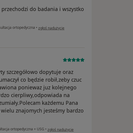
u przechodzi do badania i wszystko
w opinii użytkownika P.K
ultacja ortopedyczna
•
zgłoś nadużycie
ty szczegółowo dopytuje oraz
umaczył co będzie robił,zeby czuc
tawiona poniewaz juz kolejnego
ardzo cierpliwy,odpowiada na
rozumiały.Polecam każdemu Pana
i wielu znajomych jesteśmy bardzo
w opinii użytkownika Anna
ltacja ortopedyczna + USG
•
zgłoś nadużycie