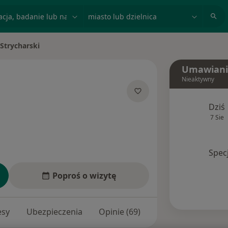
acja, badanie lub nazwisko
miasto lub dzielnica
 Strycharski
asto
Umawiani
Nieaktywny
jalizacjach
Dziś
7 Sie
Spec
Poproś o wizytę
esy
Ubezpieczenia
Opinie (69)