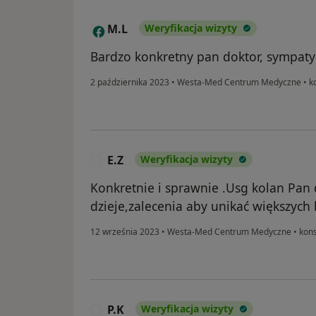
M.L
Weryfikacja wizyty
M
Bardzo konkretny pan doktor, sympaty
2 października 2023
•
Westa-Med Centrum Medyczne
•
ko
E.Z
Weryfikacja wizyty
E
Konkretnie i sprawnie .Usg kolan Pan 
dzieje,zalecenia aby unikać większych
12 września 2023
•
Westa-Med Centrum Medyczne
•
kons
P.K
Weryfikacja wizyty
P