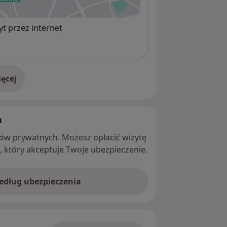
wiera się w nowej karcie
t przez internet
ęcej
adresie
h
ntów prywatnych. Możesz opłacić wizytę
ę, który akceptuje Twoje ubezpieczenie.
według ubezpieczenia