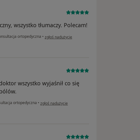
czny, wszystko tłumaczy. Polecam!
w opinii użytkownika M.L
nsultacja ortopedyczna
•
zgłoś nadużycie
doktor wszystko wyjaśnił co się
 bólów.
w opinii użytkownika E.Z
ultacja ortopedyczna
•
zgłoś nadużycie