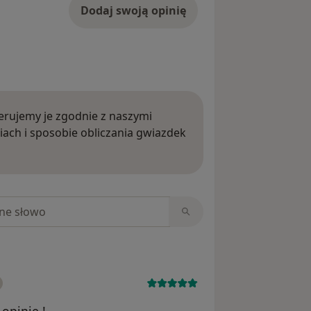
Dodaj swoją opinię
rujemy je zgodnie z naszymi
iach i sposobie obliczania gwiazdek
ięcej o opiniach
niach
opinię !