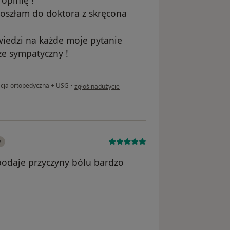
Poszłam do doktora z skręcona
wiedzi na każde moje pytanie
e sympatyczny !
w opinii użytkownika Diana
cja ortopedyczna + USG
•
zgłoś nadużycie
y
podaje przyczyny bólu bardzo
nika Marcel