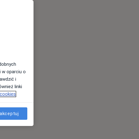
odobnych
i w oparciu o
awdzić i
wnież linki
 cookies
akceptuj