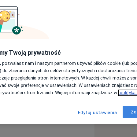
ady w zakresie ortopedii i
osłych
u
my Twoją prywatność
, pozwalasz nam i naszym partnerom używać plików cookie (lub p
a11y_sr_more_diseases
 barku
Łokieć tenisisty
) do zbierania danych do celów statystycznych i dostarczania treśc
+5
zaje przeglądania stron internetowych. W każdej chwili możesz spr
wać swoje preferencje w ustawieniach. W ustawieniach znajdziesz ró
ęcej
prywatności stron trzecich. Więcej informacji znajdziesz w
polityka
doświadczeniu
Za
Edytuj ustawienia