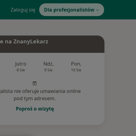
Zaloguj się
Dla profesjonalistów
e na ZnanyLekarz
Jutro
Ndz,
Pon,
Wt,
Śr,
8 Sie
9 Sie
10 Sie
11 Sie
12 Si
jalista nie oferuje umawiania online
pod tym adresem.
Poproś o wizytę