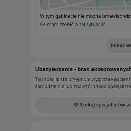
ot
Dostępność
W tym gabinecie nie można umawiać wizy
Co mam zrobić w tej sytuacji?
Pokaż wi
o 
Ubezpieczenia - brak akceptowanyc
Ten specjalista przyjmuje wyłącznie pacje
samodzielnie lub znaleźć innego specjalist
Szukaj specjalistów 