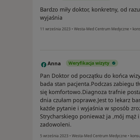
Bardzo miły doktor, konkretny, od raz
wyjaśnia
11 września 2023
•
Westa-Med Centrum Medyczne
•
kons
Anna
Weryfikacja wizyty
A
Pan Doktor od początku do końca wizy
bada stan pacjenta.Podczas zabiegu tł
się komfortowo.Diagnoza trafnie pos
dnia czułam poprawe.Jest to lekarz b
każde pytanie i wyjaśnia w sposób z
Strycharskiego ponieważ ja ,mój mąż 
zadowoleni.
5 września 2023
•
Westa-Med Centrum Medyczne
•
konsu