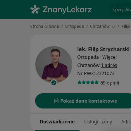
specjaliz
Strona Główna
Ortopeda
Chrzanów
Filip
Zmień mi
lek.
Filip Strycharski
O spec
Ortopeda
·
Więcej
Chrzanów
1 adres
Nr PWZ: 2321072
69 opinii
Pokaż dane kontaktowe
Doświadczenie
Usługi i ceny
Adr