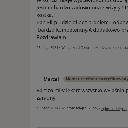
Jestem bardzo zadowolona z wizyty ! 
kostką.
Pan Filip udzielał bez problemu odpo
,bardzo kompetentny.A dodatkowo prz
Pozdrawiam
28 maja 2024
•
Westa-Med Centrum Medyczne
•
konsulta
Marcel
Numer telefonu zweryfikowan
M
Bardzo miły lekarz wszystko wyjaśnia 
zaradny
w opinii użytkow
4 lutego 2024
•
W innym miejscu
•
Inny
•
zgłoś nadużycie