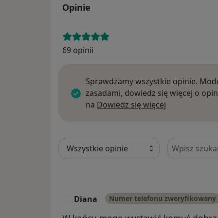
Opinie
69 opinii
Sprawdzamy wszystkie opinie. Mode
zasadami, dowiedz się więcej o opin
Dowiedz się w
na
Dowiedz się więcej
Szukaj w opi
Diana
Numer telefonu zweryfikowany
D
W końcu mogę wystawić komuś dobrą 