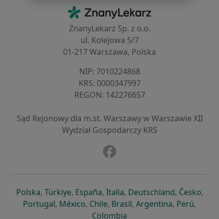
Kontakt
ZnanyLekarz - Strona główna
ZnanyLekarz Sp. z o.o.
ul. Kolejowa 5/7
01-217 Warszawa, Polska
NIP: ⁠7010224868
KRS: ⁠0000347997
REGON: ⁠142276657
Sąd Rejonowy dla m.st. Warszawy w Warszawie XII
Wydział Gospodarczy KRS
Facebook
otwiera się w nowej karcie
otwiera się w nowej karcie
otwiera się w nowej karcie
otwiera się w nowej karcie
otwiera się w nowej karci
otwiera się
otwi
Polska
,
Türkiye
,
España
,
Italia
,
Deutschland
,
Česko
,
otwiera się w nowej karcie
otwiera się w nowej karcie
otwiera się w nowej karcie
otwiera się w nowej kar
otwiera się 
otwier
Portugal
,
México
,
Chile
,
Brasil
,
Argentina
,
Perú
,
otwiera się w nowej karc
Colombia