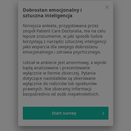
Dla pacjentów
Dobrostan emocjonalny i
Lekarze
sztuczna inteligencja
Placówki medyczne
Niniejsza ankieta, przygotowana przez
Pytania i odpowiedzi
zespół Patient Care Doctoralia, ma na celu
Usługi i zabiegi
lepsze zrozumienie, w jaki sposób ludzie
korzystają z narzędzi sztucznej inteligencji
Choroby
jako wsparcia dla swojego dobrostanu
Pomoc
emocjonalnego i zdrowia psychicznego.
Aplikacje mobilne
Udział w ankiecie jest anonimowy, a wyniki
Blog dla pacjentów
będą analizowane i prezentowane
wyłącznie w formie zbiorczej. Pytania
Dla profesjonalistów
dotyczące nastolatków są skierowane
wyłącznie do rodziców lub opiekunów
Cennik
prawnych. Nie zbieramy informacji
Dla lekarzy
bezpośrednio od osób niepełnoletnich.
Dla placówek medycznych
Noa Notes
nowość
Start survey
Baza wiedzy
Centrum Pomocy dla Specjalisty