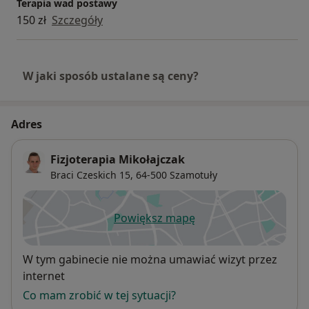
Terapia wad postawy
150 zł
Szczegóły
W jaki sposób ustalane są ceny?
Adres
Fizjoterapia Mikołajczak
Braci Czeskich 15,
64-500
Szamotuły
Powiększ mapę
otwiera się w nowej karcie
Dostępność
W tym gabinecie nie można umawiać wizyt przez
internet
Co mam zrobić w tej sytuacji?