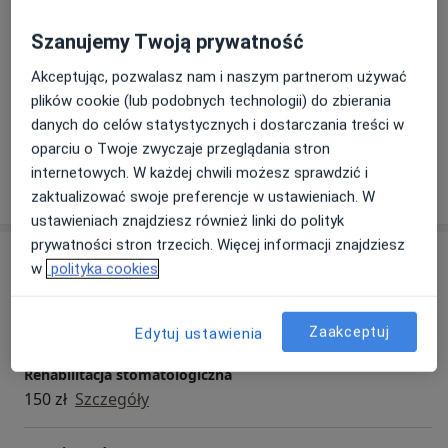
a11y_sr_more_diseases
Ból barku
Ból kolana
+3
uczestnictwo w licznych szkoleniach. Interesuje się
Szanujemy Twoją prywatność
także piłka nożna i motoryzacją.
Pacjenci których przyjmuję
Akceptując, pozwalasz nam i naszym partnerom używać
Dorośli
plików cookie (lub podobnych technologii) do zbierania
Dzieci w wieku od 5 lat
danych do celów statystycznych i dostarczania treści w
oparciu o Twoje zwyczaje przeglądania stron
internetowych. W każdej chwili możesz sprawdzić i
Pokaż więcej
o doświadczeniu
zaktualizować swoje preferencje w ustawieniach. W
ustawieniach znajdziesz również linki do polityk
prywatności stron trzecich. Więcej informacji znajdziesz
Usługi i ceny
w
polityka cookies
Rehabilitacja kręgosłupa
150 zł
Szczegóły
Zaakceptuj
Edytuj ustawienia
Rehabilitacja stomatologiczna
150 zł
Szczegóły