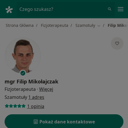
Me
Czego szukasz?
Strona Główna
Fizjoterapeuta
Szamotuły
Filip Miko
Zmień miasto
mgr
Filip Mikołajczak
O specjalizacjach
Fizjoterapeuta
·
Więcej
Szamotuły
1 adres
1 opinia
Pokaż dane kontaktowe