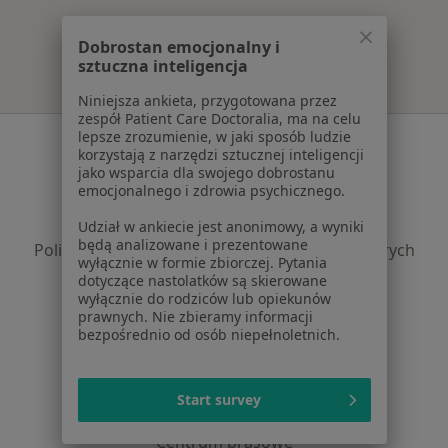
Więcej w kategorii: Najpopularniejsze ubezpi
Dobrostan emocjonalny i
sztuczna inteligencja
Niniejsza ankieta, przygotowana przez
zespół Patient Care Doctoralia, ma na celu
lepsze zrozumienie, w jaki sposób ludzie
Serwis
korzystają z narzędzi sztucznej inteligencji
jako wsparcia dla swojego dobrostanu
Regulamin
emocjonalnego i zdrowia psychicznego.
Polityka prywatności pacjentów
Polityka prywatności profesjonalistów
Udział w ankiecie jest anonimowy, a wyniki
będą analizowane i prezentowane
Polityka prywatności dla profesjonalistów, których
wyłącznie w formie zbiorczej. Pytania
dane pozyskaliśmy samodzielnie
dotyczące nastolatków są skierowane
Polityka cookies
wyłącznie do rodziców lub opiekunów
prawnych. Nie zbieramy informacji
Jak działają wyniki wyszukiwania
bezpośrednio od osób niepełnoletnich.
Dostępność
O nas
Praca
Rekrutujemy!
Start survey
Partnerzy
Centrum prasowe