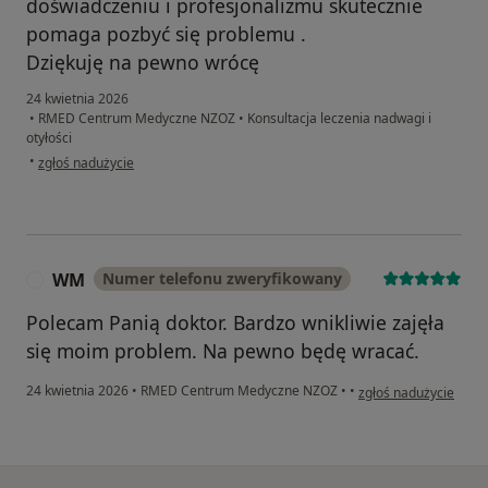
doświadczeniu i profesjonalizmu skutecznie
pomaga pozbyć się problemu .
Dziękuję na pewno wrócę
24 kwietnia 2026
•
RMED Centrum Medyczne NZOZ
•
Konsultacja leczenia nadwagi i
otyłości
w opinii użytkownika Justyna
•
zgłoś nadużycie
WM
Numer telefonu zweryfikowany
W
Polecam Panią doktor. Bardzo wnikliwie zajęła
się moim problem. Na pewno będę wracać.
w opinii użytkownika
24 kwietnia 2026
•
RMED Centrum Medyczne NZOZ
•
•
zgłoś nadużycie