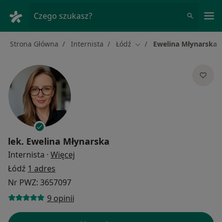
Me
Czego szukasz?
Strona Główna
Internista
Łódź
Ewelina Młynarska
Zmień miasto
lek.
Ewelina Młynarska
O specjalizacjach
Internista
·
Więcej
Łódź
1 adres
Nr PWZ: 3657097
9 opinii