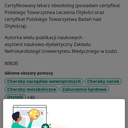
Certyfikowany lekarz obesitolog (posiadam certyfikat
Polskiego Towarzystwa Leczenia Otyłości oraz
certyfikat Polskiego Towarzystwa Badań nad
Otyłością).
Autorka wielu publikacji naukowych -
asystent naukowo-dydaktyczny Zakładu
Nefrokardiologii Uniwersytetu Medycznego w Łodzi.
O mnie
więcej
Główne obszary pomocy
Choroby narządów wewnętrznych
Choroby nerek
Choroby metaboliczne
Zaburzenia lipidowe
a11y_sr_more_diseases
Otyłość
+40
Rodzaje konsultacji
Stacjonarne
Zobacz lokalizacje (1)