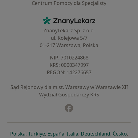
Centrum Pomocy dla Specjalisty
Kontakt
ZnanyLekarz - Strona główna
ZnanyLekarz Sp. z o.o.
ul. Kolejowa 5/7
01-217 Warszawa, Polska
NIP: ⁠7010224868
KRS: ⁠0000347997
REGON: ⁠142276657
Sąd Rejonowy dla m.st. Warszawy w Warszawie XII
Wydział Gospodarczy KRS
Facebook
otwiera się w nowej karcie
otwiera się w nowej karcie
otwiera się w nowej karcie
otwiera się w nowej karcie
otwiera się w nowej karci
otwiera się
otwi
Polska
,
Türkiye
,
España
,
Italia
,
Deutschland
,
Česko
,