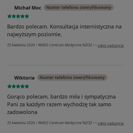
Michał Moc
Numer telefonu zweryfikowany
M
Bardzo polecam. Konsultacja internistyczna na
najwyższym poziomie.
w opinii użytkownika
25 kwietnia 2026
•
RMED Centrum Medyczne NZOZ
•
•
zgłoś nadużycie
Wiktoria
Numer telefonu zweryfikowany
W
Gorąco polecam, bardzo miła i sympatyczna
Pani za każdym razem wychodzę tak samo
zadowolona
w opinii użytkownika 
25 kwietnia 2026
•
RMED Centrum Medyczne NZOZ
•
•
zgłoś nadużycie