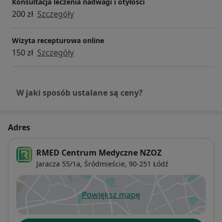
Konsultacja leczenia nadwagi i otyłości
200 zł
Szczegóły
Wizyta recepturowa online
150 zł
Szczegóły
W jaki sposób ustalane są ceny?
Adres
RMED Centrum Medyczne NZOZ
Jaracza 55/1a,
Śródmieście
, 90-251
Łódź
Powiększ mapę
otwiera się w nowej karcie