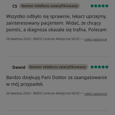
CS
Numer telefonu zweryfikowany
C
Wszystko odbyło się sprawnie, lekarz uprzejmy,
zainteresowany pacjentem. Widać, że chcący
pomóc, a diagnoza okazała się trafna. Polecam
w opinii użytkownika 
28 kwietnia 2026
•
RMED Centrum Medyczne NZOZ
•
•
zgłoś nadużycie
Dawid
Numer telefonu zweryfikowany
D
Bardzo dziękuję Pani Doktor za zaangażowanie
w mój przypadek.
w opinii użytkownika
26 kwietnia 2026
•
RMED Centrum Medyczne NZOZ
•
•
zgłoś nadużycie