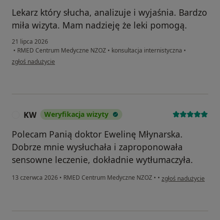
Lekarz który słucha, analizuje i wyjaśnia. Bardzo
miła wizyta. Mam nadzieję że leki pomogą.
21 lipca 2026
•
RMED Centrum Medyczne NZOZ
•
konsultacja internistyczna
•
w opinii użytkownika Magda
zgłoś nadużycie
KW
Weryfikacja wizyty
K
Polecam Panią doktor Ewelinę Młynarska.
Dobrze mnie wysłuchała i zaproponowała
sensowne leczenie, dokładnie wytłumaczyła.
w opinii użytkownika
13 czerwca 2026
•
RMED Centrum Medyczne NZOZ
•
•
zgłoś nadużycie