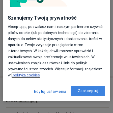
Zdjęcia i filmy
Szanujemy Twoją prywatność
Akceptując, pozwalasz nam i naszym partnerom używać
plików cookie (lub podobnych technologii) do zbierania
danych do celów statystycznych i dostarczania treści w
oparciu o Twoje zwyczaje przeglądania stron
Zobacz galerię (1)
internetowych. W każdej chwili możesz sprawdzić i
zaktualizować swoje preferencje w ustawieniach. W
ustawieniach znajdziesz również linki do polityk
Pokaż więcej
o doświadczeniu
prywatności stron trzecich. Więcej informacji znajdziesz
w
polityka cookies
Usługi i ceny
Zaakceptuj
Edytuj ustawienia
Konsultacja internistyczna
200 zł
Szczegóły