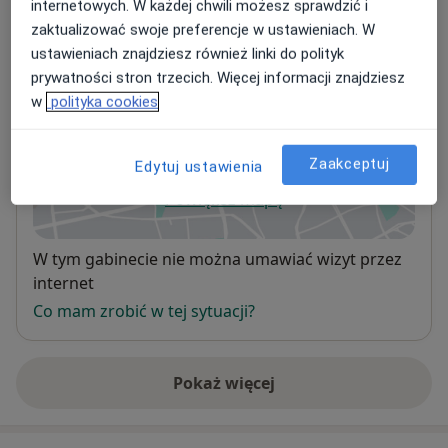
internetowych. W każdej chwili możesz sprawdzić i
zaktualizować swoje preferencje w ustawieniach. W
ustawieniach znajdziesz również linki do polityk
Niepubliczny Zespół Opieki Zdrowotnej
prywatności stron trzecich. Więcej informacji znajdziesz
"Medyken" Ewa Jarczyńska - Nimsz
w
polityka cookies
Czepielowice, Pisarzowice
Czepielowice 109A,
Pisarzowice
Zaakceptuj
Edytuj ustawienia
Powiększ mapę
otwiera się w nowej karcie
Dostępność
W tym gabinecie nie można umawiać wizyt przez
internet
Co mam zrobić w tej sytuacji?
Pokaż więcej
o adresie