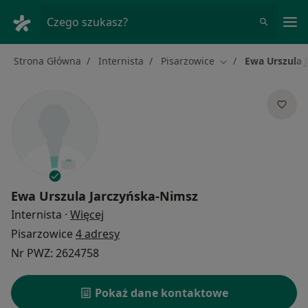
Me
Czego szukasz?
Strona Główna
Internista
Pisarzowice
Ewa Urszula 
Zmień miasto
Ewa Urszula Jarczyńska-Nimsz
O specjalizacjach
Internista
·
Więcej
Pisarzowice
4 adresy
Nr PWZ: 2624758
Pokaż dane kontaktowe