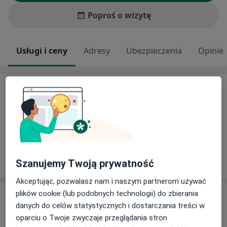
Poproś o wizytę
Usługi i ceny
Adresy
Ubezpieczenia
Opinie
Usługi i ceny
Konsultacja internistyczna
Szczegóły
W jaki sposób ustalane są ceny?
Szanujemy Twoją prywatność
Akceptując, pozwalasz nam i naszym partnerom używać
plików cookie (lub podobnych technologii) do zbierania
Adresy (4)
danych do celów statystycznych i dostarczania treści w
oparciu o Twoje zwyczaje przeglądania stron
Adres 1
Adres 2
Adres 3
Adres 4