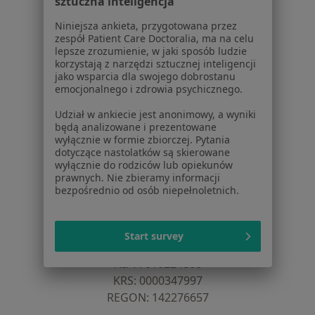
sztuczna inteligencja
Blog dla pacjentów
Niniejsza ankieta, przygotowana przez
Dla profesjonalistów
zespół Patient Care Doctoralia, ma na celu
lepsze zrozumienie, w jaki sposób ludzie
Cennik
korzystają z narzędzi sztucznej inteligencji
Dla lekarzy
jako wsparcia dla swojego dobrostanu
Dla placówek medycznych
emocjonalnego i zdrowia psychicznego.
Noa Notes
nowość
Udział w ankiecie jest anonimowy, a wyniki
Baza wiedzy
będą analizowane i prezentowane
Centrum Pomocy dla Specjalisty
wyłącznie w formie zbiorczej. Pytania
dotyczące nastolatków są skierowane
Kontakt
wyłącznie do rodziców lub opiekunów
ZnanyLekarz - Strona główna
prawnych. Nie zbieramy informacji
bezpośrednio od osób niepełnoletnich.
ZnanyLekarz Sp. z o.o.
ul. Kolejowa 5/7
01-217 Warszawa, Polska
Start survey
NIP: ⁠7010224868
KRS: ⁠0000347997
REGON: ⁠142276657