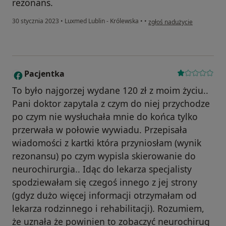
rezonans.
w opinii użytkownika Zofia 
30 stycznia 2023
•
Luxmed Lublin - Królewska
•
•
zgłoś nadużycie
Pacjentka
P
To było najgorzej wydane 120 zł z moim życiu..
Pani doktor zapytala z czym do niej przychodze
po czym nie wysłuchała mnie do końca tylko
przerwała w połowie wywiadu. Przepisała
wiadomości z kartki która przyniosłam (wynik
rezonansu) po czym wypisla skierowanie do
neurochirurgia.. Idąc do lekarza specjalisty
spodziewałam się czegoś innego z jej strony
(gdyz dużo więcej informacji otrzymałam od
lekarza rodzinnego i rehabilitacji). Rozumiem,
że uznała że powinien to zobaczyć neurochirug