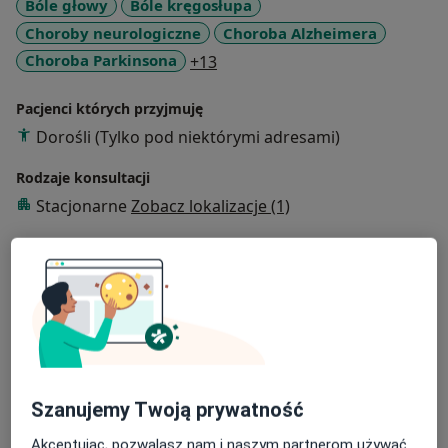
Bóle głowy
Bóle kręgosłupa
Choroby neurologiczne
Choroba Alzheimera
a11y_sr_more_diseases
Choroba Parkinsona
+13
Pacjenci których przyjmuję
Dorośli (Tylko pod niektórymi adresami)
Rodzaje konsultacji
Stacjonarne
Zobacz lokalizacje (1)
Zdjęcia i filmy
Szanujemy Twoją prywatność
Zobacz galerię (5)
Akceptując, pozwalasz nam i naszym partnerom używać