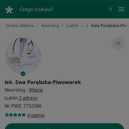
Me
Czego szukasz?
Strona Główna
Neurolog
Lublin
Ewa Porębska-Piw
Zmień miasto
lek.
Ewa Porębska-Piwowarek
O specjalizacjach
Neurolog
·
Więcej
Lublin
2 adresy
Nr PWZ: 7732086
4 opinie