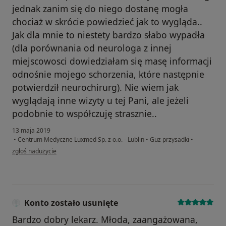
jednak zanim się do niego dostanę mogła
chociaż w skrócie powiedzieć jak to wygląda..
Jak dla mnie to niestety bardzo słabo wypadła
(dla porównania od neurologa z innej
miejscowosci dowiedziałam się masę informacji
odnośnie mojego schorzenia, które następnie
potwierdził neurochirurg). Nie wiem jak
wyglądają inne wizyty u tej Pani, ale jeżeli
podobnie to współczuję strasznie..
13 maja 2019
•
Centrum Medyczne Luxmed Sp. z o.o. - Lublin
•
Guz przysadki
•
w opinii użytkownika Pacjentka
zgłoś nadużycie
Konto zostało usunięte
Bardzo dobry lekarz. Młoda, zaangażowana,