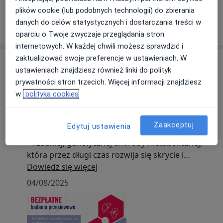
plików cookie (lub podobnych technologii) do zbierania
danych do celów statystycznych i dostarczania treści w
Pokaż więcej
o doświadczeniu
oparciu o Twoje zwyczaje przeglądania stron
internetowych. W każdej chwili możesz sprawdzić i
zaktualizować swoje preferencje w ustawieniach. W
Aktualności
ustawieniach znajdziesz również linki do polityk
lek. Ewa Porębska-Piwowarek
prywatności stron trzecich. Więcej informacji znajdziesz
Królewska 11, 20-504 Lublin
w
polityka cookies
Powiększona śledziona lub małopłytkowość? Nie
ignoruj tych objawów.
Zaakceptuj
Edytuj ustawienia
To mogą być pierwsze sygnały choroby Gauchera
– rzadkiej, genetycznej choroby metabolicznej,
która przez długi czas rozwija się skrycie i
niespecyficznie.
Dowiedz się więcej
Typowe objawy, które mogą wskazywać na
04/08/2025
chorobę Gauchera:
• Małopłytkowość (PLT <100×10⁹/l)
• Powiększenie śledziony lub wątroby w