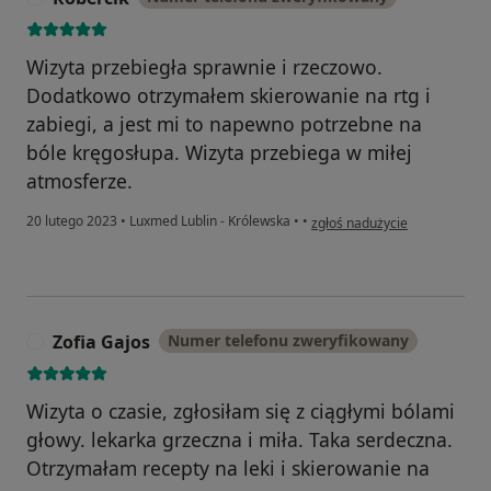
Wizyta przebiegła sprawnie i rzeczowo.
Dodatkowo otrzymałem skierowanie na rtg i
zabiegi, a jest mi to napewno potrzebne na
bóle kręgosłupa. Wizyta przebiega w miłej
atmosferze.
w opinii użytkownika Robercik
20 lutego 2023
•
Luxmed Lublin - Królewska
•
•
zgłoś nadużycie
Zofia Gajos
Numer telefonu zweryfikowany
Z
Wizyta o czasie, zgłosiłam się z ciągłymi bólami
głowy. lekarka grzeczna i miła. Taka serdeczna.
Otrzymałam recepty na leki i skierowanie na