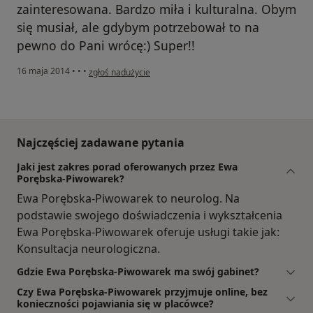
zainteresowana. Bardzo miła i kulturalna. Obym
się musiał, ale gdybym potrzebował to na
pewno do Pani wrócę:) Super!!
w opinii użytkownika Konto zostało usunięte
16 maja 2014
•
•
•
zgłoś nadużycie
Najczęściej zadawane pytania
Jaki jest zakres porad oferowanych przez Ewa
Porębska-Piwowarek?
Ewa Porębska-Piwowarek to neurolog. Na
podstawie swojego doświadczenia i wykształcenia
Ewa Porębska-Piwowarek oferuje usługi takie jak:
Konsultacja neurologiczna.
Gdzie Ewa Porębska-Piwowarek ma swój gabinet?
Czy Ewa Porębska-Piwowarek przyjmuje online, bez
konieczności pojawiania się w placówce?