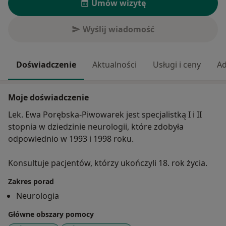
Umów wizytę
Wyślij wiadomość
Doświadczenie
Aktualności
Usługi i ceny
Ad
Moje doświadczenie
Lek. Ewa Porębska-Piwowarek jest specjalistką I i II
stopnia w dziedzinie neurologii, które zdobyła
odpowiednio w 1993 i 1998 roku.
Konsultuje pacjentów, którzy ukończyli 18. rok życia.
Zakres porad
Neurologia
Główne obszary pomocy