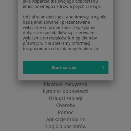
jako wsparcia dla swojego dobrostanu
Polityka cookies
emocjonalnego i zdrowia psychicznego.
Jak działają wyniki wyszukiwania
Udział w ankiecie jest anonimowy, a wyniki
Dostępność
będą analizowane i prezentowane
O nas
wyłącznie w formie zbiorczej. Pytania
dotyczące nastolatków są skierowane
Praca
Rekrutujemy!
wyłącznie do rodziców lub opiekunów
Partnerzy
prawnych. Nie zbieramy informacji
Centrum prasowe
bezpośrednio od osób niepełnoletnich.
Kontakt
Dla pacjentów
Start survey
Lekarze
Placówki medyczne
Pytania i odpowiedzi
Usługi i zabiegi
Choroby
Pomoc
Aplikacje mobilne
Blog dla pacjentów