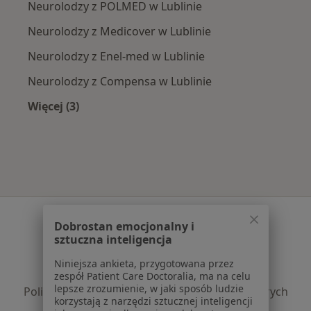
Neurolodzy z POLMED w Lublinie
Neurolodzy z Medicover w Lublinie
Neurolodzy z Enel-med w Lublinie
Neurolodzy z Compensa w Lublinie
Więcej (3)
Więcej w kategorii: Najpopularniejsze ubezpie
Serwis
Dobrostan emocjonalny i
sztuczna inteligencja
Regulamin
Polityka prywatności pacjentów
Niniejsza ankieta, przygotowana przez
Polityka prywatności profesjonalistów
zespół Patient Care Doctoralia, ma na celu
lepsze zrozumienie, w jaki sposób ludzie
Polityka prywatności dla profesjonalistów, których
korzystają z narzędzi sztucznej inteligencji
dane pozyskaliśmy samodzielnie