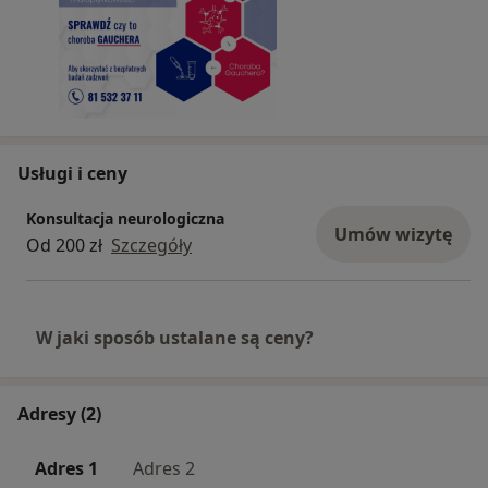
badaniach obrazowych
• Przewlekła niedokrwistość o niejasnej
przyczynie
Dodatkowe objawy:
• Bóle kości i stawów
• Uczucie ciągłego zmęczenia
• Skłonność do siniaków i krwawień
Usługi i ceny
• Obniżona odporność, częste infekcje
• Tendencja do złamań kości
Konsultacja neurologiczna
Umów wizytę
Choroba może także wpływać na płuca i mózg.
Od 200 zł
Szczegóły
________________________________________
Co ją wywołuje?
Choroba Gauchera spowodowana jest
W jaki sposób ustalane są ceny?
niedoborem enzymu glukocerebrozydazy, co
prowadzi do gromadzenia się glukocerebrozydu
w szpiku kostnym, śledzionie i wątrobie.
Adresy (2)
Nieleczona, może prowadzić do poważnych
powikłań – w tym deformacji kostnych i
Adres 1
Adres 2
uszkodzeń narządów.