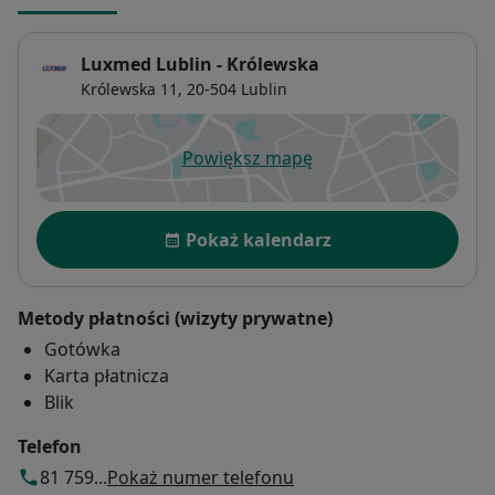
________________________________________
Ważne! Zapisz się na bezpłatne badanie
Luxmed Lublin - Królewska
• Wymagana jest wcześniejsza rezerwacja
Królewska 11,
20-504
Lublin
terminu.
• Badanie przeznaczone jest dla osób od 18. roku
życia.
Powiększ mapę
otwiera się w nowej karcie
Wczesna diagnoza umożliwia rozpoczęcie
skutecznego leczenia i poprawę jakości życia
Dostępność
Pacjenta.
Pokaż kalendarz
Metody płatności (wizyty prywatne)
Gotówka
Karta płatnicza
Blik
Telefon
81 759...
Pokaż numer telefonu