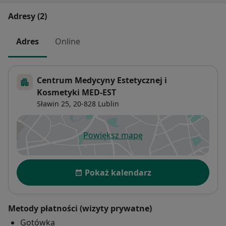
Adresy (2)
Adres
Online
Centrum Medycyny Estetycznej i
Kosmetyki MED-EST
Sławin 25,
20-828
Lublin
Powiększ mapę
otwiera się w nowej karcie
Dostępność
Pokaż kalendarz
Metody płatności (wizyty prywatne)
Gotówka