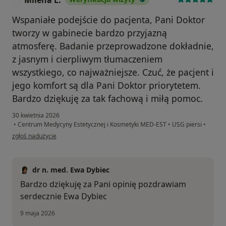
Milena L.
Wspaniałe podejście do pacjenta, Pani Doktor
tworzy w gabinecie bardzo przyjazną
atmosferę. Badanie przeprowadzone dokładnie,
z jasnym i cierpliwym tłumaczeniem
wszystkiego, co najważniejsze. Czuć, że pacjent i
jego komfort są dla Pani Doktor priorytetem.
Bardzo dziękuję za tak fachową i miłą pomoc.
30 kwietnia 2026
•
Centrum Medycyny Estetycznej i Kosmetyki MED-EST
•
USG piersi
•
w opinii użytkownika Milena L.
zgłoś nadużycie
dr n. med. Ewa Dybiec
Bardzo dziękuję za Pani opinię pozdrawiam
serdecznie Ewa Dybiec
9 maja 2026