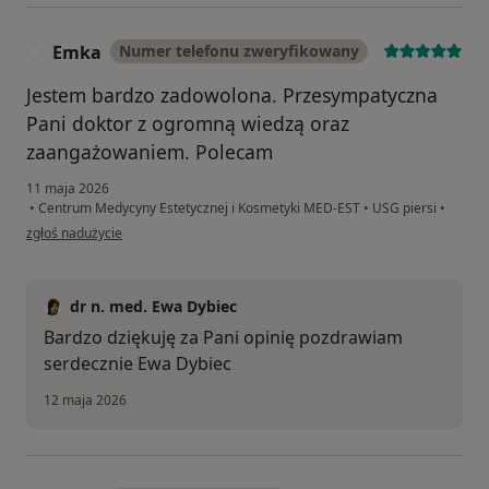
Emka
Numer telefonu zweryfikowany
E
Jestem bardzo zadowolona. Przesympatyczna
Pani doktor z ogromną wiedzą oraz
zaangażowaniem. Polecam
11 maja 2026
•
Centrum Medycyny Estetycznej i Kosmetyki MED-EST
•
USG piersi
•
w opinii użytkownika Emka
zgłoś nadużycie
dr n. med. Ewa Dybiec
Bardzo dziękuję za Pani opinię pozdrawiam
serdecznie Ewa Dybiec
12 maja 2026