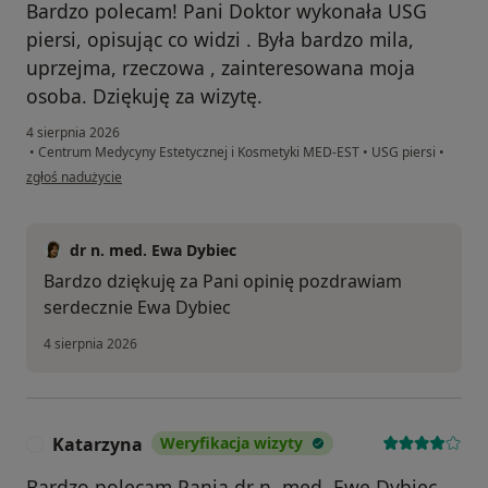
Bardzo polecam! Pani Doktor wykonała USG
piersi, opisując co widzi . Była bardzo mila,
uprzejma, rzeczowa , zainteresowana moja
osoba. Dziękuję za wizytę.
4 sierpnia 2026
•
Centrum Medycyny Estetycznej i Kosmetyki MED-EST
•
USG piersi
•
w opinii użytkownika Iga
zgłoś nadużycie
dr n. med. Ewa Dybiec
Bardzo dziękuję za Pani opinię pozdrawiam
serdecznie Ewa Dybiec
4 sierpnia 2026
Katarzyna
Weryfikacja wizyty
K
Bardzo polecam Panią dr n. med. Ewę Dybiec.