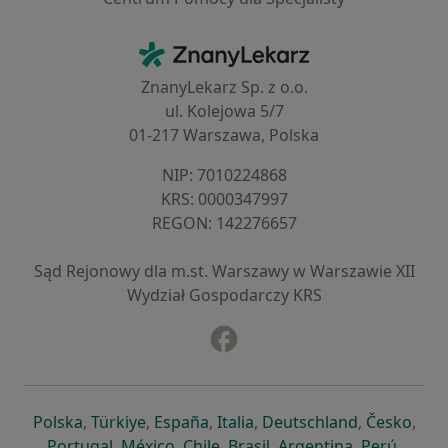
Kontakt
ZnanyLekarz - Strona główna
ZnanyLekarz Sp. z o.o.
ul. Kolejowa 5/7
01-217 Warszawa, Polska
NIP: ⁠7010224868
KRS: ⁠0000347997
REGON: ⁠142276657
Sąd Rejonowy dla m.st. Warszawy w Warszawie XII
Wydział Gospodarczy KRS
Facebook
otwiera się w nowej karcie
otwiera się w nowej karcie
otwiera się w nowej karcie
otwiera się w nowej karcie
otwiera się w nowej karci
otwiera się
otwi
Polska
,
Türkiye
,
España
,
Italia
,
Deutschland
,
Česko
,
otwiera się w nowej karcie
otwiera się w nowej karcie
otwiera się w nowej karcie
otwiera się w nowej kar
otwiera się 
otwier
Portugal
,
México
,
Chile
,
Brasil
,
Argentina
,
Perú
,