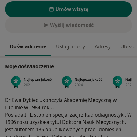
Umów wizytę
Wyślij wiadomość
Doświadczenie
Usługi i ceny
Adresy
Ubezpi
Moje doświadczenie
Dr Ewa Dybiec ukończyła Akademię Medyczną w
Lublinie w 1984 roku.
Posiada I i II stopień specjalizacji z Radiodiagnostyki. W
1996 roku uzyskała tytuł Doktora Nauk Medycznych.
Jest autorem 185 opublikowanych prac i doniesień
zjazdowych. Dr Ewa Dybiec jest absolwentką