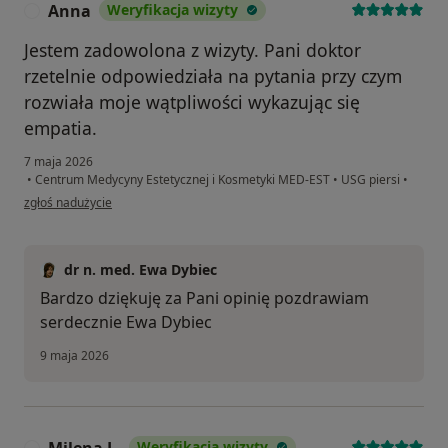
Anna
Weryfikacja wizyty
A
Jestem zadowolona z wizyty. Pani doktor
rzetelnie odpowiedziała na pytania przy czym
rozwiała moje wątpliwości wykazując się
empatia.
7 maja 2026
•
Centrum Medycyny Estetycznej i Kosmetyki MED-EST
•
USG piersi
•
w opinii użytkownika Anna
zgłoś nadużycie
dr n. med. Ewa Dybiec
Bardzo dziękuję za Pani opinię pozdrawiam
serdecznie Ewa Dybiec
9 maja 2026
Weryfikacja wizyty
M