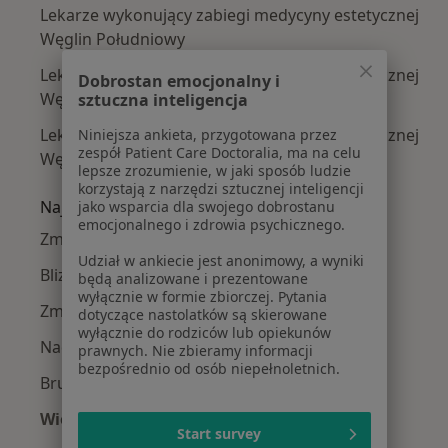
Lekarze wykonujący zabiegi medycyny estetycznej
Węglin Południowy
Lekarze wykonujący zabiegi medycyny estetycznej
Dobrostan emocjonalny i
Węglin-Południe
sztuczna inteligencja
Lekarze wykonujący zabiegi medycyny estetycznej
Niniejsza ankieta, przygotowana przez
zespół Patient Care Doctoralia, ma na celu
Węglinek
lepsze zrozumienie, w jaki sposób ludzie
korzystają z narzędzi sztucznej inteligencji
Najczęście leczone choroby
jako wsparcia dla swojego dobrostanu
emocjonalnego i zdrowia psychicznego.
Zmarszczki w Lublinie
Udział w ankiecie jest anonimowy, a wyniki
Blizny w Lublinie
będą analizowane i prezentowane
wyłącznie w formie zbiorczej. Pytania
Zmiany skórne w Lublinie
dotyczące nastolatków są skierowane
wyłącznie do rodziców lub opiekunów
Nadpotliwość w Lublinie
prawnych. Nie zbieramy informacji
bezpośrednio od osób niepełnoletnich.
Bruksizm w Lublinie
Więcej (15)
Start survey
Więcej w kategorii: Najczęście leczone chorob