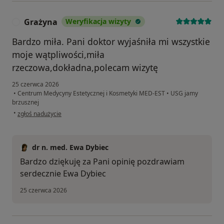
Grażyna
Weryfikacja wizyty
G
Bardzo miła. Pani doktor wyjaśniła mi wszystkie
moje wątpliwości,miła
rzeczowa,dokładna,polecam wizytę
25 czerwca 2026
•
Centrum Medycyny Estetycznej i Kosmetyki MED-EST
•
USG jamy
brzusznej
w opinii użytkownika Grażyna
•
zgłoś nadużycie
dr n. med. Ewa Dybiec
Bardzo dziękuję za Pani opinię pozdrawiam
serdecznie Ewa Dybiec
25 czerwca 2026