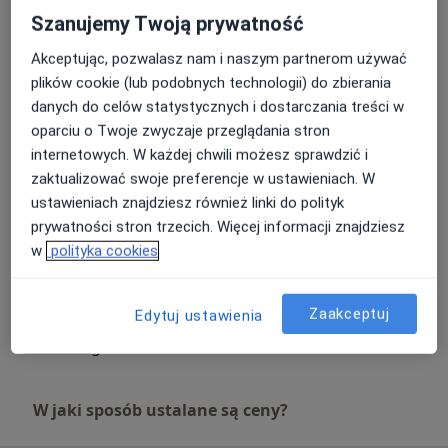
*Osocze Cellular Matrix BCT-HA
USG opłucnej
Szanujemy Twoją prywatność
Umów wizytę
200 zł
Szczegóły
*USG zmian skórnych
Akceptując, pozwalasz nam i naszym partnerom używać
*USG dzieci i dorosłych ( pełny zakres badań )
plików cookie (lub podobnych technologii) do zbierania
*leczenie trądziku młodzieńczego
Peeling medyczny
danych do celów statystycznych i dostarczania treści w
*leczenie trądziku różowatego
Umów wizytę
Od 450 zł
Szczegóły
oparciu o Twoje zwyczaje przeglądania stron
internetowych. W każdej chwili możesz sprawdzić i
zaktualizować swoje preferencje w ustawieniach. W
Rewitalizacja dłoni
Umów wizytę
ustawieniach znajdziesz również linki do polityk
Od 600 zł
Szczegóły
prywatności stron trzecich. Więcej informacji znajdziesz
w
polityka cookies
Terapia łysienia
Umów wizytę
Od 600 zł
Szczegóły
Zaakceptuj
Edytuj ustawienia
+ 47 usług
W jaki sposób ustalane są ceny?