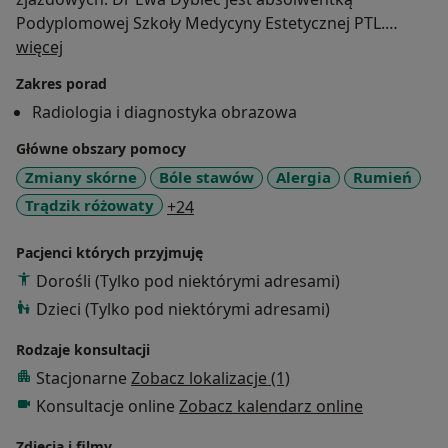
Podyplomowej Szkoły Medycyny Estetycznej PTL.
O mnie
W 2008 roku po obronie pracy dyplomowej pt.
więcej
„Zastosowanie diagnostyki ultrasonograficznej w
Zakres porad
wybranych patologiach skóry i tkanki podskórnej"
Radiologia i diagnostyka obrazowa
uzyskała tytuł Lekarza Medycyny Estetycznej nadany
przez Polskie Towarzystwo Lekarskie i
Główne obszary pomocy
Międzynarodowe Stowarzyszenie Medycyny
Zmiany skórne
Bóle stawów
Alergia
Rumień
Estetycznej. Praca dyplomowa została wyróżniona i
a11y_sr_more_diseases
Trądzik różowaty
+24
opublikowana w Academy of Aesthetic and Anti-Aging
Medicine. Stale podnosi swoje kwalifikacje biorąc
Pacjenci których przyjmuję
udział w wielu szkoleniach, kursach i konferencjach,
Dorośli (Tylko pod niektórymi adresami)
uzyskując liczne dyplomy i certyfikaty. W 2011 roku
Dzieci (Tylko pod niektórymi adresami)
uzyskała tytuł Certyfikowanego Lekarza Medycyny
Estetycznej.
Rodzaje konsultacji
Stacjonarne
Zobacz lokalizacje (1)
Dr Ewa Dybiec pracuje w centrum medycyny
Konsultacje online
Zobacz kalendarz online
estetycznej , laseroterapii i kosmetologii MEDEST w
Lublinie.
Zdjęcia i filmy