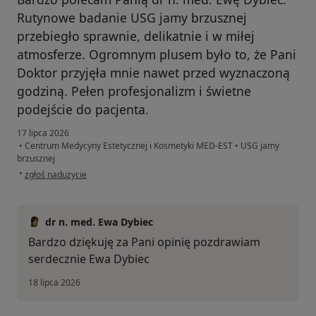
Rutynowe badanie USG jamy brzusznej
przebiegło sprawnie, delikatnie i w miłej
atmosferze. Ogromnym plusem było to, że Pani
Doktor przyjęła mnie nawet przed wyznaczoną
godziną. Pełen profesjonalizm i świetne
podejście do pacjenta.
17 lipca 2026
•
Centrum Medycyny Estetycznej i Kosmetyki MED-EST
•
USG jamy
brzusznej
w opinii użytkownika Katarzyna
•
zgłoś nadużycie
dr n. med. Ewa Dybiec
Bardzo dziękuję za Pani opinię pozdrawiam
serdecznie Ewa Dybiec
18 lipca 2026