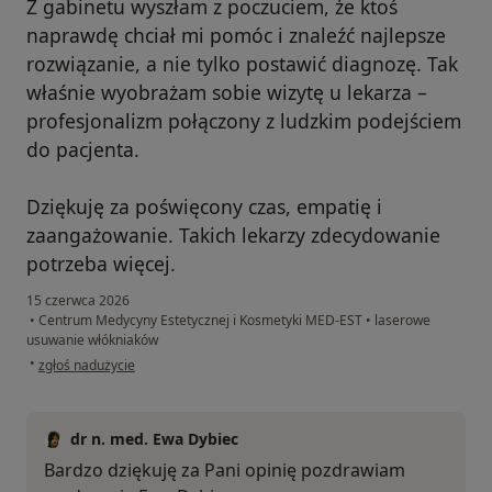
Z gabinetu wyszłam z poczuciem, że ktoś
naprawdę chciał mi pomóc i znaleźć najlepsze
rozwiązanie, a nie tylko postawić diagnozę. Tak
właśnie wyobrażam sobie wizytę u lekarza –
profesjonalizm połączony z ludzkim podejściem
do pacjenta.
Dziękuję za poświęcony czas, empatię i
zaangażowanie. Takich lekarzy zdecydowanie
potrzeba więcej.
15 czerwca 2026
•
Centrum Medycyny Estetycznej i Kosmetyki MED-EST
•
laserowe
usuwanie włókniaków
w opinii użytkownika Sylwia
•
zgłoś nadużycie
dr n. med. Ewa Dybiec
Bardzo dziękuję za Pani opinię pozdrawiam