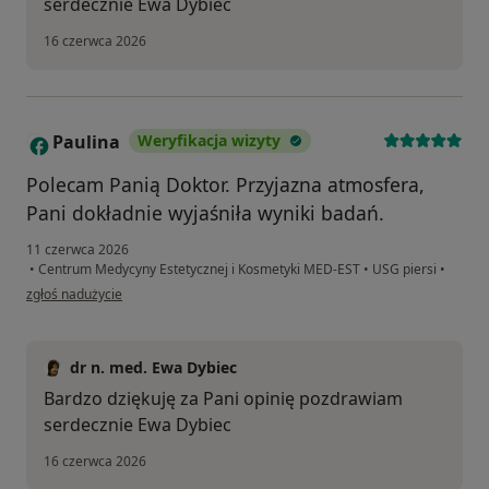
serdecznie Ewa Dybiec
16 czerwca 2026
Paulina
Weryfikacja wizyty
P
Polecam Panią Doktor. Przyjazna atmosfera,
Pani dokładnie wyjaśniła wyniki badań.
11 czerwca 2026
•
Centrum Medycyny Estetycznej i Kosmetyki MED-EST
•
USG piersi
•
w opinii użytkownika Paulina
zgłoś nadużycie
dr n. med. Ewa Dybiec
Bardzo dziękuję za Pani opinię pozdrawiam
serdecznie Ewa Dybiec
16 czerwca 2026