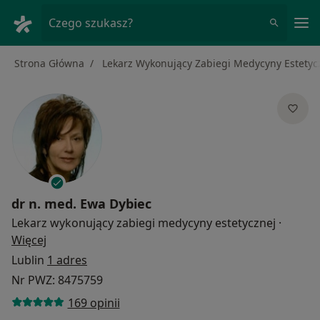
Me
Czego szukasz?
Strona Główna
Lekarz Wykonujący Zabiegi Medycyny Estetyc
dr n. med.
Ewa Dybiec
Lekarz wykonujący zabiegi medycyny estetycznej
·
O specjalizacjach
Więcej
Lublin
1 adres
Nr PWZ: 8475759
169 opinii