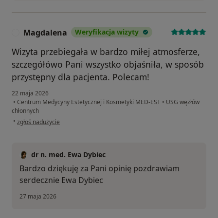
Magdalena
Weryfikacja wizyty
M
Wizyta przebiegała w bardzo miłej atmosferze,
szczegółówo Pani wszystko objaśniła, w sposób
przystępny dla pacjenta. Polecam!
22 maja 2026
•
Centrum Medycyny Estetycznej i Kosmetyki MED-EST
•
USG węzłów
chłonnych
w opinii użytkownika Magdalena
•
zgłoś nadużycie
dr n. med. Ewa Dybiec
Bardzo dziękuję za Pani opinię pozdrawiam
serdecznie Ewa Dybiec
27 maja 2026