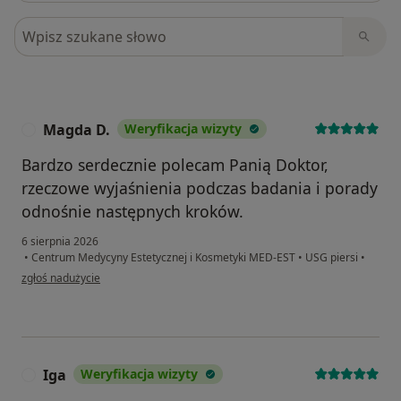
Szukaj w opiniach
Magda D.
Weryfikacja wizyty
M
Bardzo serdecznie polecam Panią Doktor,
rzeczowe wyjaśnienia podczas badania i porady
odnośnie następnych kroków.
6 sierpnia 2026
•
Centrum Medycyny Estetycznej i Kosmetyki MED-EST
•
USG piersi
•
w opinii użytkownika Magda D.
zgłoś nadużycie
Iga
Weryfikacja wizyty
I