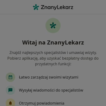
Me
Endokrynolog • Gliwice, śląskie
Filtry
Ubezpieczenie:
GENERALI
20 polecanych endokrynologów w Gliwicach
Witaj na ZnanyLekarz
z GENERALI
Jak działają wyniki wyszukiwania
Znajdź najlepszych specjalistów i umawiaj wizyty.
Pobierz aplikację, aby uzyskać bezpłatny dostęp do
przydatnych funkcji:
Łatwo zarządzaj swoimi wizytami
Wysyłaj wiadomości do specjalistów
Ośrodek Rehabilitacyjno Leczniczy -
Otrzymuj powiadomienia
Grupa AVIMED