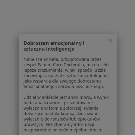
Usługi i zabiegi
Choroby
Pomoc
Aplikacje mobilne
Blog dla pacjentów
Dobrostan emocjonalny i
Dla profesjonalistów
sztuczna inteligencja
Cennik
Niniejsza ankieta, przygotowana przez
Dla lekarzy
zespół Patient Care Doctoralia, ma na celu
lepsze zrozumienie, w jaki sposób ludzie
Dla placówek medycznych
korzystają z narzędzi sztucznej inteligencji
Noa Notes
nowość
jako wsparcia dla swojego dobrostanu
Baza wiedzy
emocjonalnego i zdrowia psychicznego.
Centrum Pomocy dla Specjalisty
Udział w ankiecie jest anonimowy, a wyniki
będą analizowane i prezentowane
Kontakt
wyłącznie w formie zbiorczej. Pytania
ZnanyLekarz - Strona główna
dotyczące nastolatków są skierowane
wyłącznie do rodziców lub opiekunów
ZnanyLekarz Sp. z o.o.
prawnych. Nie zbieramy informacji
ul. Kolejowa 5/7
bezpośrednio od osób niepełnoletnich.
01-217 Warszawa, Polska