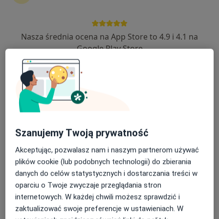
·
Więcej
Endokrynologia, Kardiologia, Interna
25 opinii
Nasza średnia ocena na App Store to 4.9 i 4.1 na
Katowicka 22, Mikołów
•
Mapa
Google Play Store
Konsultacja endokrynologiczna
Brak dostępnych specjalistów z wolnymi terminami w tym centrum medycznym.
Pokaż profil
Szanujemy Twoją prywatność
Akceptując, pozwalasz nam i naszym partnerom używać
plików cookie (lub podobnych technologii) do zbierania
danych do celów statystycznych i dostarczania treści w
oparciu o Twoje zwyczaje przeglądania stron
internetowych. W każdej chwili możesz sprawdzić i
lek. Aleksandra Kierat-Pająk
zaktualizować swoje preferencje w ustawieniach. W