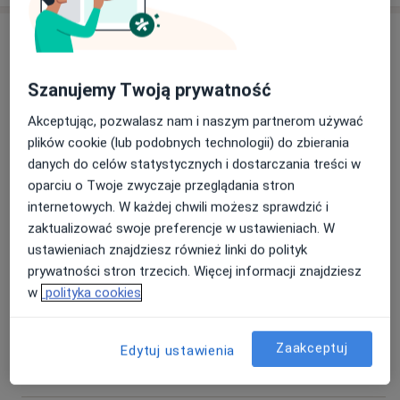
Usługi i ceny
Badania stomatologiczne
Szanujemy Twoją prywatność
Szczegóły
Akceptując, pozwalasz nam i naszym partnerom używać
Chirurgia stomatologiczna
plików cookie (lub podobnych technologii) do zbierania
Szczegóły
danych do celów statystycznych i dostarczania treści w
oparciu o Twoje zwyczaje przeglądania stron
internetowych. W każdej chwili możesz sprawdzić i
Implanty
zaktualizować swoje preferencje w ustawieniach. W
Szczegóły
ustawieniach znajdziesz również linki do polityk
prywatności stron trzecich. Więcej informacji znajdziesz
Leczenie kanałowe
w
polityka cookies
Szczegóły
Zaakceptuj
Leczenie próchnicy
Edytuj ustawienia
Szczegóły