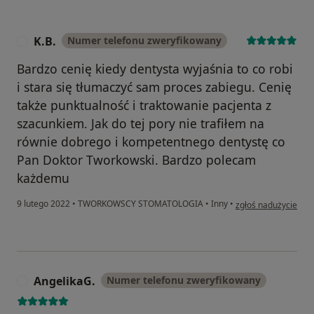
K.B.
Numer telefonu zweryfikowany
K
Bardzo cenię kiedy dentysta wyjaśnia to co robi
i stara się tłumaczyć sam proces zabiegu. Cenię
także punktualność i traktowanie pacjenta z
szacunkiem. Jak do tej pory nie trafiłem na
równie dobrego i kompetentnego dentystę co
Pan Doktor Tworkowski. Bardzo polecam
każdemu
w opinii użytkownika
9 lutego 2022
•
TWORKOWSCY STOMATOLOGIA
•
Inny
•
zgłoś nadużycie
AngelikaG.
Numer telefonu zweryfikowany
A