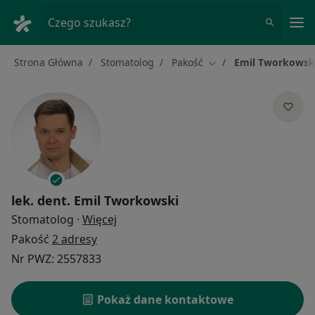
Me
Czego szukasz?
Strona Główna
Stomatolog
Pakość
Emil Tworkowsk
Zmień miasto
lek. dent.
Emil Tworkowski
O specjalizacjach
Stomatolog
·
Więcej
Pakość
2 adresy
Nr PWZ: 2557833
Pokaż dane kontaktowe