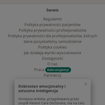
Serwis
Regulamin
Polityka prywatności pacjentów
Polityka prywatności profesjonalistów
Polityka prywatności dla profesjonalistów, których
dane pozyskaliśmy samodzielnie
Polityka cookies
Jak działają wyniki wyszukiwania
Dostępność
O nas
Praca
Rekrutujemy!
Partnerzy
Centrum prasowe
Dobrostan emocjonalny i
Kontakt
sztuczna inteligencja
Dla pacjentów
Niniejsza ankieta, przygotowana przez
zespół Patient Care Doctoralia, ma na celu
Lekarze