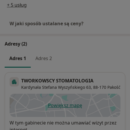
+ 5 usług
W jaki sposób ustalane są ceny?
Adresy (2)
Adres 1
Adres 2
TWORKOWSCY STOMATOLOGIA
Kardynała Stefana Wyszyńskiego 63,
88-170
Pakość
Powiększ mapę
otwiera się w nowej karcie
Dostępność
W tym gabinecie nie można umawiać wizyt przez
internet