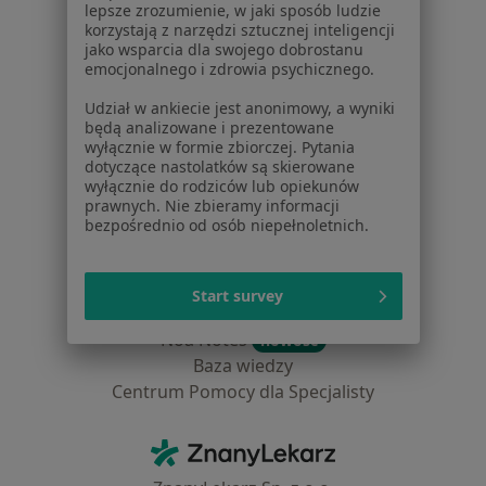
lepsze zrozumienie, w jaki sposób ludzie
Placówki medyczne
korzystają z narzędzi sztucznej inteligencji
Pytania i odpowiedzi
jako wsparcia dla swojego dobrostanu
emocjonalnego i zdrowia psychicznego.
Usługi i zabiegi
Choroby
Udział w ankiecie jest anonimowy, a wyniki
Pomoc
będą analizowane i prezentowane
wyłącznie w formie zbiorczej. Pytania
Aplikacje mobilne
dotyczące nastolatków są skierowane
Blog dla pacjentów
wyłącznie do rodziców lub opiekunów
prawnych. Nie zbieramy informacji
Dla profesjonalistów
bezpośrednio od osób niepełnoletnich.
Cennik
Dla lekarzy
Start survey
Dla placówek medycznych
Noa Notes
nowość
Baza wiedzy
Centrum Pomocy dla Specjalisty
Kontakt
ZnanyLekarz - Strona główna