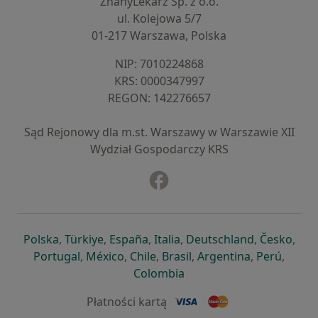
ZnanyLekarz Sp. z o.o.
ul. Kolejowa 5/7
01-217 Warszawa, Polska
NIP: ⁠7010224868
KRS: ⁠0000347997
REGON: ⁠142276657
Sąd Rejonowy dla m.st. Warszawy w Warszawie XII
Wydział Gospodarczy KRS
Facebook
otwiera się w nowej karcie
otwiera się w nowej karcie
otwiera się w nowej karcie
otwiera się w nowej karcie
otwiera się w nowej karci
otwiera się
otwi
Polska
,
Türkiye
,
España
,
Italia
,
Deutschland
,
Česko
,
otwiera się w nowej karcie
otwiera się w nowej karcie
otwiera się w nowej karcie
otwiera się w nowej kar
otwiera się 
otwier
Portugal
,
México
,
Chile
,
Brasil
,
Argentina
,
Perú
,
otwiera się w nowej karc
Colombia
Płatności kartą