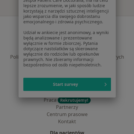
zespół Patient Care Doctoralia, ma na celu
lepsze zrozumienie, w jaki sposób ludzie
korzystają z narzędzi sztucznej inteligencji
jako wsparcia dla swojego dobrostanu
emocjonalnego i zdrowia psychicznego.
Serwis
Udział w ankiecie jest anonimowy, a wyniki
Regulamin
będą analizowane i prezentowane
Polityka prywatności pacjentów
wyłącznie w formie zbiorczej. Pytania
dotyczące nastolatków są skierowane
Polityka prywatności profesjonalistów
wyłącznie do rodziców lub opiekunów
Polityka prywatności dla profesjonalistów, których
prawnych. Nie zbieramy informacji
dane pozyskaliśmy samodzielnie
bezpośrednio od osób niepełnoletnich.
Polityka cookies
Jak działają wyniki wyszukiwania
Start survey
Dostępność
O nas
Praca
Rekrutujemy!
Partnerzy
Centrum prasowe
Kontakt
Dla pacjentów