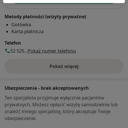
Metody płatności (wizyty prywatne)
Gotówka
Karta płatnicza
Telefon
52 525...
Pokaż numer telefonu
Pokaż więcej
o adresie
Ubezpieczenia - brak akceptowanych
Ten specjalista przyjmuje wyłącznie pacjentów
prywatnych. Możesz opłacić wizytę samodzielnie lub
znaleźć innego specjalistę, który akceptuje Twoje
ubezpieczenie.