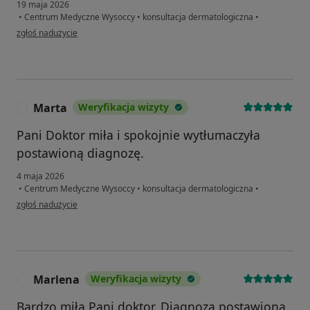
19 maja 2026
•
Centrum Medyczne Wysoccy
•
konsultacja dermatologiczna
•
w opinii użytkownika MB
zgłoś nadużycie
Marta
Weryfikacja wizyty
M
Pani Doktor miła i spokojnie wytłumaczyła
postawioną diagnozę.
4 maja 2026
•
Centrum Medyczne Wysoccy
•
konsultacja dermatologiczna
•
w opinii użytkownika Marta
zgłoś nadużycie
Marlena
Weryfikacja wizyty
M
Bardzo miła Pani doktor. Diagnoza postawiona