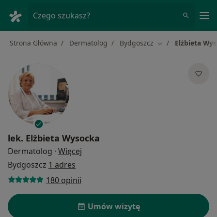
Me
Czego szukasz?
Strona Główna
Dermatolog
Bydgoszcz
Elżbieta Wy
Zmień miasto
lek.
Elżbieta Wysocka
O specjalizacjach
Dermatolog
·
Więcej
Bydgoszcz
1 adres
180 opinii
Umów wizytę