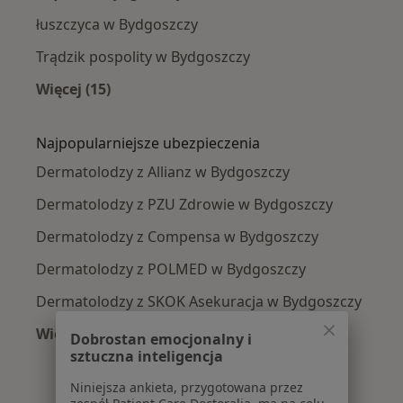
łuszczyca w Bydgoszczy
Trądzik pospolity w Bydgoszczy
Więcej (15)
Więcej w kategorii: Najczęście leczone chorob
Najpopularniejsze ubezpieczenia
Dermatolodzy z Allianz w Bydgoszczy
Dermatolodzy z PZU Zdrowie w Bydgoszczy
Dermatolodzy z Compensa w Bydgoszczy
Dermatolodzy z POLMED w Bydgoszczy
Dermatolodzy z SKOK Asekuracja w Bydgoszczy
Więcej (2)
Dobrostan emocjonalny i
Więcej w kategorii: Najpopularniejsze ubezpie
sztuczna inteligencja
Niniejsza ankieta, przygotowana przez