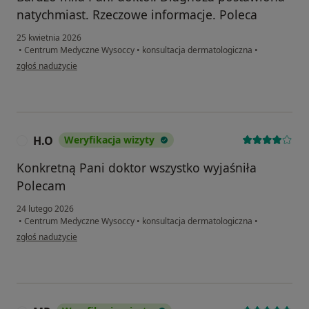
natychmiast. Rzeczowe informacje. Poleca
25 kwietnia 2026
•
Centrum Medyczne Wysoccy
•
konsultacja dermatologiczna
•
w opinii użytkownika Marlena
zgłoś nadużycie
H.O
Weryfikacja wizyty
H
Konkretną Pani doktor wszystko wyjaśniła
Polecam
24 lutego 2026
•
Centrum Medyczne Wysoccy
•
konsultacja dermatologiczna
•
w opinii użytkownika H.O
zgłoś nadużycie