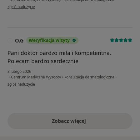
w opinii użytkownika A.M
zgłoś nadużycie
O.G
Weryfikacja wizyty
O
Pani doktor bardzo miła i kompetentna.
Polecam bardzo serdecznie
3 lutego 2026
•
Centrum Medyczne Wysoccy
•
konsultacja dermatologiczna
•
w opinii użytkownika O.G
zgłoś nadużycie
Zobacz więcej
opinie powyżej