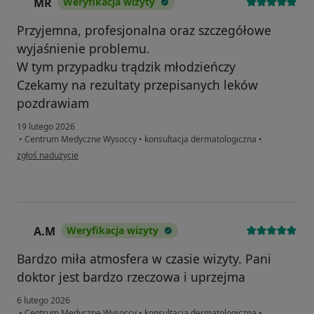
MR
Weryfikacja wizyty
M
Przyjemna, profesjonalna oraz szczegółowe
wyjaśnienie problemu.
W tym przypadku trądzik młodzieńczy
Czekamy na rezultaty przepisanych leków
pozdrawiam
19 lutego 2026
•
Centrum Medyczne Wysoccy
•
konsultacja dermatologiczna
•
w opinii użytkownika MR
zgłoś nadużycie
A.M
Weryfikacja wizyty
A
Bardzo miła atmosfera w czasie wizyty. Pani
doktor jest bardzo rzeczowa i uprzejma
6 lutego 2026
•
Centrum Medyczne Wysoccy
•
konsultacja dermatologiczna
•