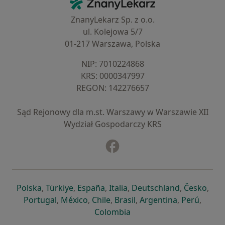
ZnanyLekarz - Strona główna
ZnanyLekarz Sp. z o.o.
ul. Kolejowa 5/7
01-217 Warszawa, Polska
NIP: ⁠7010224868
KRS: ⁠0000347997
REGON: ⁠142276657
Sąd Rejonowy dla m.st. Warszawy w Warszawie XII
Wydział Gospodarczy KRS
Facebook
otwiera się w nowej karcie
otwiera się w nowej karcie
otwiera się w nowej karcie
otwiera się w nowej karcie
otwiera się w nowej karci
otwiera się
otwi
Polska
,
Türkiye
,
España
,
Italia
,
Deutschland
,
Česko
,
otwiera się w nowej karcie
otwiera się w nowej karcie
otwiera się w nowej karcie
otwiera się w nowej kar
otwiera się 
otwier
Portugal
,
México
,
Chile
,
Brasil
,
Argentina
,
Perú
,
otwiera się w nowej karc
Colombia