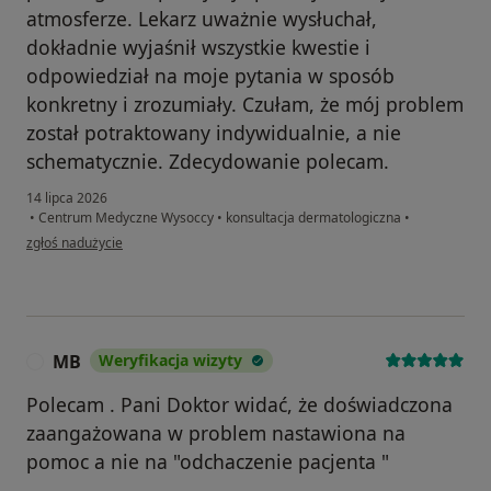
atmosferze. Lekarz uważnie wysłuchał,
dokładnie wyjaśnił wszystkie kwestie i
odpowiedział na moje pytania w sposób
konkretny i zrozumiały. Czułam, że mój problem
został potraktowany indywidualnie, a nie
schematycznie. Zdecydowanie polecam.
14 lipca 2026
•
Centrum Medyczne Wysoccy
•
konsultacja dermatologiczna
•
w opinii użytkownika Anna
zgłoś nadużycie
MB
Weryfikacja wizyty
M
Polecam . Pani Doktor widać, że doświadczona
zaangażowana w problem nastawiona na
pomoc a nie na "odchaczenie pacjenta "