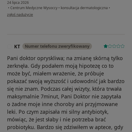
24 lipca 2026
•
Centrum Medyczne Wysoccy
•
konsultacja dermatologiczna
•
w opinii użytkownika Rafał
zgłoś nadużycie
KT
Numer telefonu zweryfikowany
K
Pani doktor opryskliwa; na zmianę skórną tylko
zerknęła. Gdy podałem moją hipotezę co to
może być, miałem wrażenie, że próbuje
pokazać swoją wyższość i udowodnić jak bardzo
się nie znam. Podczas całej wizyty, która trwała
maksymalnie 7minut, Pani Doktor nie zapytała
o żadne moje inne choroby ani przyjmowane
leki. Po czym zapisała mi silny antybiotyk,
mówiąc, że jest słaby i nie potrzeba brać
probiotyku. Bardzo się zdziwiłem w aptece, gdy