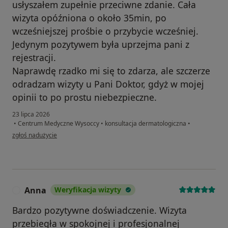
usłyszałem zupełnie przeciwne zdanie. Cała
wizyta opóźniona o około 35min, po
wcześniejszej prośbie o przybycie wcześniej.
Jedynym pozytywem była uprzejma pani z
rejestracji.
Naprawdę rzadko mi się to zdarza, ale szczerze
odradzam wizyty u Pani Doktor, gdyż w mojej
opinii to po prostu niebezpieczne.
23 lipca 2026
•
Centrum Medyczne Wysoccy
•
konsultacja dermatologiczna
•
w opinii użytkownika KT
zgłoś nadużycie
Anna
Weryfikacja wizyty
A
Bardzo pozytywne doświadczenie. Wizyta
przebiegła w spokojnej i profesjonalnej