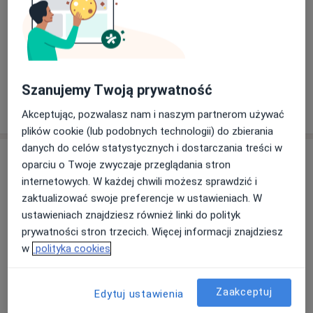
Usługi i ceny
Konsultacja dermatologiczna
Umów wizytę
280 zł
Szczegóły
Szanujemy Twoją prywatność
W jaki sposób ustalane są ceny?
Akceptując, pozwalasz nam i naszym partnerom używać
plików cookie (lub podobnych technologii) do zbierania
danych do celów statystycznych i dostarczania treści w
Adres
oparciu o Twoje zwyczaje przeglądania stron
internetowych. W każdej chwili możesz sprawdzić i
Elderm Wysoccy
zaktualizować swoje preferencje w ustawieniach. W
Glinki 81,
85-861
Bydgoszcz
ustawieniach znajdziesz również linki do polityk
prywatności stron trzecich. Więcej informacji znajdziesz
w
polityka cookies
Powiększ mapę
otwiera się w nowej karcie
Dostępność
Zaakceptuj
Edytuj ustawienia
Pokaż kalendarz