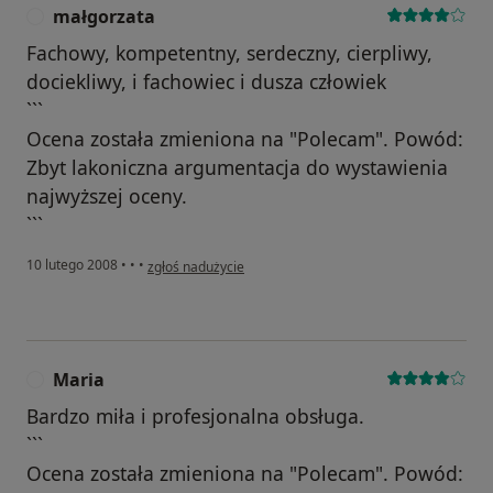
małgorzata
M
Fachowy, kompetentny, serdeczny, cierpliwy,
dociekliwy, i fachowiec i dusza człowiek
```
Ocena została zmieniona na "Polecam". Powód:
Zbyt lakoniczna argumentacja do wystawienia
najwyższej oceny.
```
w opinii użytkownika małgorzata
10 lutego 2008
•
•
•
zgłoś nadużycie
Maria
M
Bardzo miła i profesjonalna obsługa.
```
Ocena została zmieniona na "Polecam". Powód: