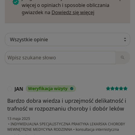
więcej o opiniach i sposobie obliczania
Dowiedz się więce
gwiazdek na
Dowiedz się więcej
Szukaj w opiniach
JAN
Weryfikacja wizyty
J
Bardzo dobra wiedza i uprzejmość delikatność i
trafność w rozpoznaniu choroby i dobór leków
13 maja 2025
•
INDYWIDUALNA SPECJALISTYCZNA PRAKTYKA LEKARSKA CHOROBY
WEWNĘTRZNE MEDYCYNA RODZINNA
•
konsultacja internistyczna
w opinii użytkownika JAN