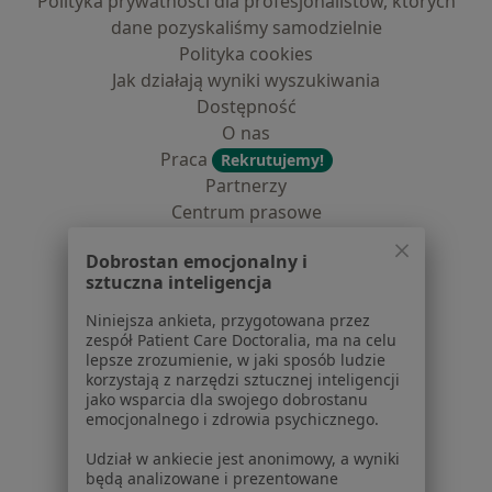
Polityka prywatności dla profesjonalistów, których
dane pozyskaliśmy samodzielnie
Polityka cookies
Jak działają wyniki wyszukiwania
Dostępność
O nas
Praca
Rekrutujemy!
Partnerzy
Centrum prasowe
Kontakt
Dobrostan emocjonalny i
Dla pacjentów
sztuczna inteligencja
Lekarze
Niniejsza ankieta, przygotowana przez
zespół Patient Care Doctoralia, ma na celu
Placówki medyczne
lepsze zrozumienie, w jaki sposób ludzie
Pytania i odpowiedzi
korzystają z narzędzi sztucznej inteligencji
Usługi i zabiegi
jako wsparcia dla swojego dobrostanu
emocjonalnego i zdrowia psychicznego.
Choroby
Pomoc
Udział w ankiecie jest anonimowy, a wyniki
Aplikacje mobilne
będą analizowane i prezentowane