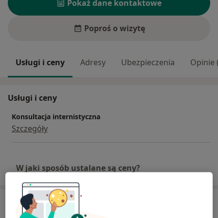
Pokaż dane kontaktowe
Poproś o wizytę
Usługi i ceny
Adresy
Ubezpieczenia
Opinie 
Usługi i ceny
Konsultacja internistyczna
Szczegóły
W jaki sposób ustalane są ceny?
Adres