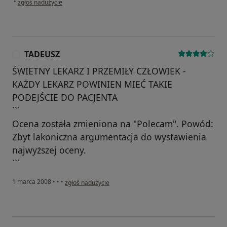
•
zgłoś nadużycie
TADEUSZ
T
ŚWIETNY LEKARZ I PRZEMIŁY CZŁOWIEK -
KAŻDY LEKARZ POWINIEN MIEĆ TAKIE
PODEJŚCIE DO PACJENTA
```
Ocena została zmieniona na "Polecam". Powód:
Zbyt lakoniczna argumentacja do wystawienia
najwyższej oceny.
```
w opinii użytkownika TADEUSZ
1 marca 2008
•
•
•
zgłoś nadużycie