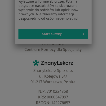
wyłącznie w formie zbiorczej. Pytania
Blog dla pacjentów
dotyczące nastolatków są skierowane
wyłącznie do rodziców lub opiekunów
Dla profesjonalistów
prawnych. Nie zbieramy informacji
bezpośrednio od osób niepełnoletnich.
Cennik
Dla lekarzy
Dla placówek medycznych
Start survey
Noa Notes
nowość
Baza wiedzy
Centrum Pomocy dla Specjalisty
Kontakt
ZnanyLekarz - Strona główna
ZnanyLekarz Sp. z o.o.
ul. Kolejowa 5/7
01-217 Warszawa, Polska
NIP: ⁠7010224868
KRS: ⁠0000347997
REGON: ⁠142276657