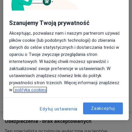
INDYWIDUALNA SPECJALISTYCZNA
PRAKTYKA LEKARSKA CHOROBY
WEWNĘTRZNE MEDYCYNA RODZINNA
Szanujemy Twoją prywatność
Kirkora 6,
08-500
Ryki
Akceptując, pozwalasz nam i naszym partnerom używać
plików cookie (lub podobnych technologii) do zbierania
Powiększ mapę
otwiera się w nowej karcie
danych do celów statystycznych i dostarczania treści w
oparciu o Twoje zwyczaje przeglądania stron
Dostępność
internetowych. W każdej chwili możesz sprawdzić i
W tym gabinecie nie można umawiać wizyt przez
zaktualizować swoje preferencje w ustawieniach. W
internet
ustawieniach znajdziesz również linki do polityk
Co mam zrobić w tej sytuacji?
prywatności stron trzecich. Więcej informacji znajdziesz
w
polityka cookies
Pokaż więcej
o adresie
Zaakceptuj
Edytuj ustawienia
Ubezpieczenia - brak akceptowanych
Ten specjalista przyjmuje wyłącznie pacjentów