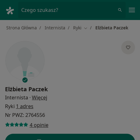
Me
Czego szukasz?
Strona Główna
Internista
Ryki
Elżbieta Paczek
Zmień miasto
Elżbieta Paczek
O specjalizacjach
Internista
·
Więcej
Ryki
1 adres
Nr PWZ: 2764556
4 opinie