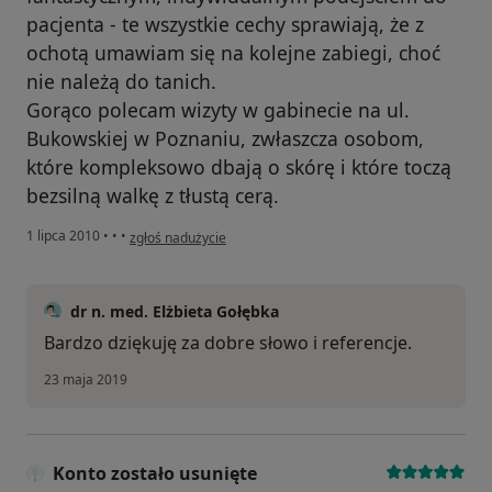
pacjenta - te wszystkie cechy sprawiają, że z
ochotą umawiam się na kolejne zabiegi, choć
nie należą do tanich.
Gorąco polecam wizyty w gabinecie na ul.
Bukowskiej w Poznaniu, zwłaszcza osobom,
które kompleksowo dbają o skórę i które toczą
bezsilną walkę z tłustą cerą.
w opinii użytkownika Gość
1 lipca 2010
•
•
•
zgłoś nadużycie
dr n. med. Elżbieta Gołębka
Bardzo dziękuję za dobre słowo i referencje.
23 maja 2019
Konto zostało usunięte