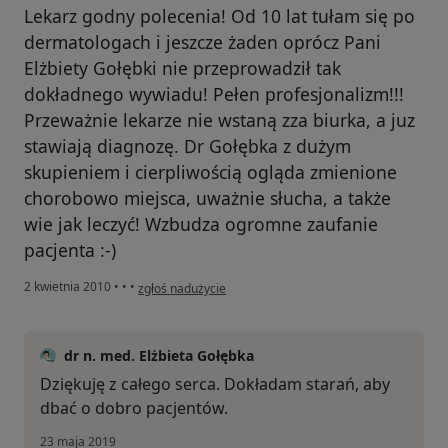
Lekarz godny polecenia! Od 10 lat tułam się po
dermatologach i jeszcze żaden oprócz Pani
Elżbiety Gołębki nie przeprowadził tak
dokładnego wywiadu! Pełen profesjonalizm!!!
Przeważnie lekarze nie wstaną zza biurka, a juz
stawiają diagnozę. Dr Gołębka z dużym
skupieniem i cierpliwością ogląda zmienione
chorobowo miejsca, uważnie słucha, a także
wie jak leczyć! Wzbudza ogromne zaufanie
pacjenta :-)
w opinii użytkownika Konto zostało usunięte
2 kwietnia 2010
•
•
•
zgłoś nadużycie
dr n. med. Elżbieta Gołębka
Dziękuję z całego serca. Dokładam starań, aby
dbać o dobro pacjentów.
23 maja 2019