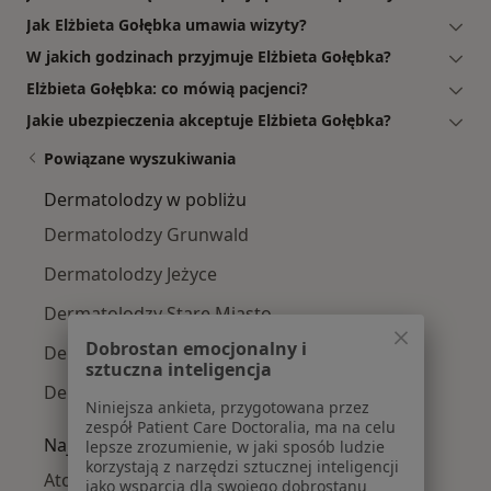
Jak Elżbieta Gołębka umawia wizyty?
W jakich godzinach przyjmuje Elżbieta Gołębka?
Elżbieta Gołębka: co mówią pacjenci?
Jakie ubezpieczenia akceptuje Elżbieta Gołębka?
Powiązane wyszukiwania
Dermatolodzy w pobliżu
Dermatolodzy Grunwald
Dermatolodzy Jeżyce
Dermatolodzy Stare Miasto
Dobrostan emocjonalny i
Dermatolodzy Nowe Miasto
sztuczna inteligencja
Dermatolodzy Wilda
Niniejsza ankieta, przygotowana przez
zespół Patient Care Doctoralia, ma na celu
Najczęście leczone choroby
lepsze zrozumienie, w jaki sposób ludzie
korzystają z narzędzi sztucznej inteligencji
Atopowe zapalenie skóry w Poznaniu
jako wsparcia dla swojego dobrostanu