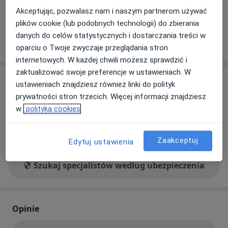
Co mam zrobić w tej sytuacji?
Akceptując, pozwalasz nam i naszym partnerom używać
plików cookie (lub podobnych technologii) do zbierania
danych do celów statystycznych i dostarczania treści w
Pokaż więcej
o adresie
oparciu o Twoje zwyczaje przeglądania stron
internetowych. W każdej chwili możesz sprawdzić i
zaktualizować swoje preferencje w ustawieniach. W
Ubezpieczenia - brak akceptowanych
ustawieniach znajdziesz również linki do polityk
Ten specjalista przyjmuje wyłącznie pacjentów
prywatności stron trzecich. Więcej informacji znajdziesz
prywatnych. Możesz opłacić wizytę samodzielnie lub
w
polityka cookies
znaleźć innego specjalistę, który akceptuje Twoje
ubezpieczenie.
Zaakceptuj
Edytuj ustawienia
Szukaj specjalistów według ubezpieczenia
Opinie