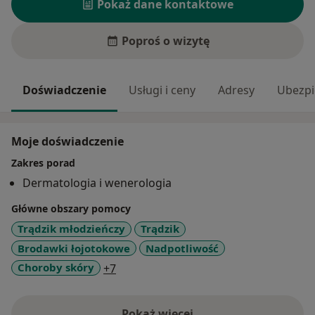
Pokaż dane kontaktowe
Poproś o wizytę
Doświadczenie
Usługi i ceny
Adresy
Ubezpi
Moje doświadczenie
Zakres porad
Dermatologia i wenerologia
Główne obszary pomocy
Trądzik młodzieńczy
Trądzik
Brodawki łojotokowe
Nadpotliwość
a11y_sr_more_diseases
Choroby skóry
+7
Pokaż więcej