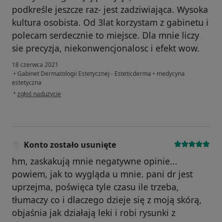
podkreśle jeszcze raz- jest zadziwiająca. Wysoka
kultura osobista. Od 3lat korzystam z gabinetu i
polecam serdecznie to miejsce. Dla mnie liczy
sie precyzja, niekonwencjonalosc i efekt wow.
18 czerwca 2021
•
Gabinet Dermatologii Estetycznej - Esteticderma
•
medycyna
estetyczna
w opinii użytkownika Olga M.
•
zgłoś nadużycie
Konto zostało usunięte
hm, zaskakują mnie negatywne opinie...
powiem, jak to wygląda u mnie. pani dr jest
uprzejma, poświęca tyle czasu ile trzeba,
tłumaczy co i dlaczego dzieje się z moją skórą,
objaśnia jak działają leki i robi rysunki z