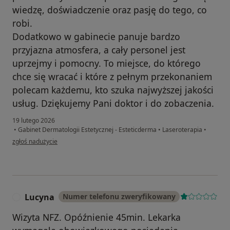
wiedzę, doświadczenie oraz pasję do tego, co
robi.
Dodatkowo w gabinecie panuje bardzo
przyjazna atmosfera, a cały personel jest
uprzejmy i pomocny. To miejsce, do którego
chce się wracać i które z pełnym przekonaniem
polecam każdemu, kto szuka najwyższej jakości
usług. Dziękujemy Pani doktor i do zobaczenia.
19 lutego 2026
•
Gabinet Dermatologii Estetycznej - Esteticderma
•
Laseroterapia
•
w opinii użytkownika Magda i Gabi
zgłoś nadużycie
Lucyna
Numer telefonu zweryfikowany
L
Wizyta NFZ. Opóźnienie 45min. Lekarka