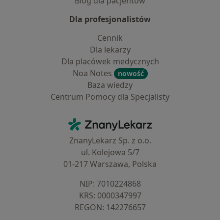
Blog dla pacjentów
Dla profesjonalistów
Cennik
Dla lekarzy
Dla placówek medycznych
Noa Notes
nowość
Baza wiedzy
Centrum Pomocy dla Specjalisty
Kontakt
ZnanyLekarz - Strona główna
ZnanyLekarz Sp. z o.o.
ul. Kolejowa 5/7
01-217 Warszawa, Polska
NIP: ⁠7010224868
KRS: ⁠0000347997
REGON: ⁠142276657