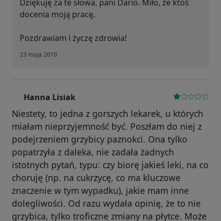
Dziękuję za te słowa, pani Dario. Miło, że ktoś
docenia moją pracę.
Pozdrawiam i życzę zdrowia!
23 maja 2019
Hanna Lisiak
H
Niestety, to jedna z gorszych lekarek, u których
miałam nieprzyjemność być. Poszłam do niej z
podejrzeniem grzybicy paznokci. Ona tylko
popatrzyła z daleka, nie zadała żadnych
istotnych pytań, typu: czy biorę jakieś leki, na co
choruję (np. na cukrzycę, co ma kluczowe
znaczenie w tym wypadku), jakie mam inne
dolegliwości. Od razu wydała opinię, że to nie
grzybica, tylko troficzne zmiany na płytce. Może