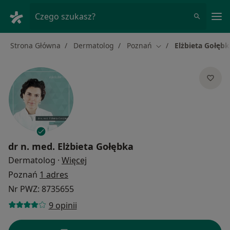
Me
Czego szukasz?
Strona Główna
Dermatolog
Poznań
Elżbieta Gołębk
Zmień miasto
dr n. med.
Elżbieta Gołębka
O specjalizacjach
Dermatolog
·
Więcej
Poznań
1 adres
Nr PWZ: 8735655
9 opinii