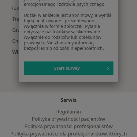
emocjonalnego i zdrowia psychicznego.
łuszczyca w Poznaniu
Udział w ankiecie jest anonimowy, a wyniki
Trądzik różowaty w Poznaniu
będą analizowane i prezentowane
wyłącznie w formie zbiorczej. Pytania
Grzybica w Poznaniu
dotyczące nastolatków są skierowane
wyłącznie do rodziców lub opiekunów
Choroby skóry w Poznaniu
prawnych. Nie zbieramy informacji
bezpośrednio od osób niepełnoletnich.
Więcej (15)
Więcej w kategorii: Najczęście leczone chorob
Start survey
Serwis
Regulamin
Polityka prywatności pacjentów
Polityka prywatności profesjonalistów
Polityka prywatności dla profesjonalistów, których