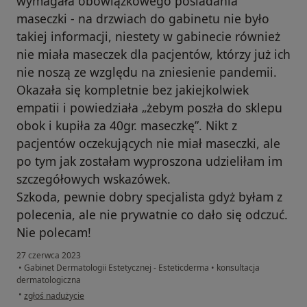
wymagała obowiązkowego posiadania
maseczki - na drzwiach do gabinetu nie było
takiej informacji, niestety w gabinecie również
nie miała maseczek dla pacjentów, którzy już ich
nie noszą ze względu na zniesienie pandemii.
Okazała się kompletnie bez jakiejkolwiek
empatii i powiedziała „żebym poszła do sklepu
obok i kupiła za 40gr. maseczkę”. Nikt z
pacjentów oczekujących nie miał maseczki, ale
po tym jak zostałam wyproszona udzieliłam im
szczegółowych wskazówek.
Szkoda, pewnie dobry specjalista gdyż byłam z
polecenia, ale nie prywatnie co dało się odczuć.
Nie polecam!
27 czerwca 2023
•
Gabinet Dermatologii Estetycznej - Esteticderma
•
konsultacja
dermatologiczna
w opinii użytkownika Lucyna
•
zgłoś nadużycie