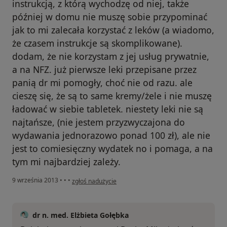
instrukcją, z którą wychodzę od niej, także
później w domu nie muszę sobie przypominać
jak to mi zalecała korzystać z leków (a wiadomo,
że czasem instrukcje są skomplikowane).
dodam, że nie korzystam z jej usług prywatnie,
a na NFZ. już pierwsze leki przepisane przez
panią dr mi pomogły, choć nie od razu. ale
cieszę się, że są to same kremy/żele i nie muszę
ładować w siebie tabletek. niestety leki nie są
najtańsze, (nie jestem przyzwyczajona do
wydawania jednorazowo ponad 100 zł), ale nie
jest to comiesięczny wydatek no i pomaga, a na
tym mi najbardziej zależy.
w opinii użytkownika Konto zostało usunięte
9 września 2013
•
•
•
zgłoś nadużycie
dr n. med. Elżbieta Gołębka