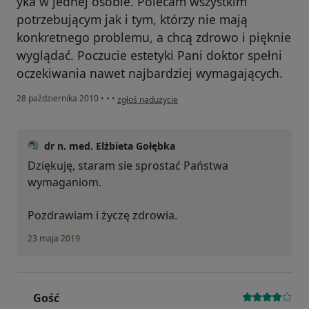
yka w jednej osobie. Polecam wszystkim
potrzebującym jak i tym, którzy nie mają
konkretnego problemu, a chcą zdrowo i pięknie
wyglądać. Poczucie estetyki Pani doktor spełni
oczekiwania nawet najbardziej wymagających.
w opinii użytkownika Konto zostało usunięte
28 października 2010
•
•
•
zgłoś nadużycie
dr n. med. Elżbieta Gołębka
Dziękuję, staram sie sprostać Państwa
wymaganiom.
Pozdrawiam i życzę zdrowia.
23 maja 2019
Gość
G