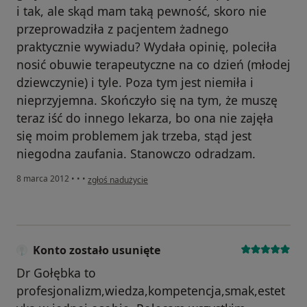
i tak, ale skąd mam taką pewność, skoro nie
przeprowadziła z pacjentem żadnego
praktycznie wywiadu? Wydała opinię, poleciła
nosić obuwie terapeutyczne na co dzień (młodej
dziewczynie) i tyle. Poza tym jest niemiła i
nieprzyjemna. Skończyło się na tym, że muszę
teraz iść do innego lekarza, bo ona nie zajęła
się moim problemem jak trzeba, stąd jest
niegodna zaufania. Stanowczo odradzam.
w opinii użytkownika Hanna Lisiak
8 marca 2012
•
•
•
zgłoś nadużycie
Konto zostało usunięte
Dr Gołębka to
profesjonalizm,wiedza,kompetencja,smak,estet