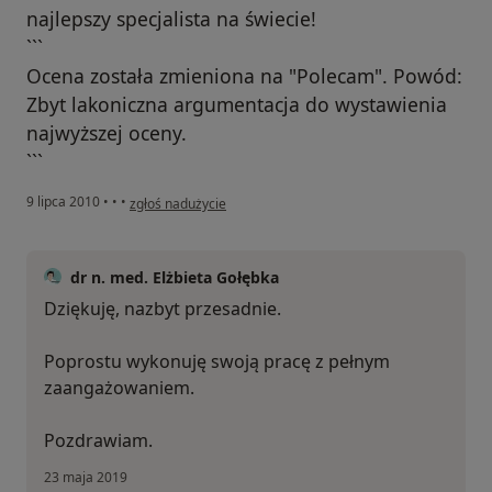
najlepszy specjalista na świecie!
```
Ocena została zmieniona na "Polecam". Powód:
Zbyt lakoniczna argumentacja do wystawienia
najwyższej oceny.
```
w opinii użytkownika Gość
9 lipca 2010
•
•
•
zgłoś nadużycie
dr n. med. Elżbieta Gołębka
Dziękuję, nazbyt przesadnie.
Poprostu wykonuję swoją pracę z pełnym
zaangażowaniem.
Pozdrawiam.
23 maja 2019