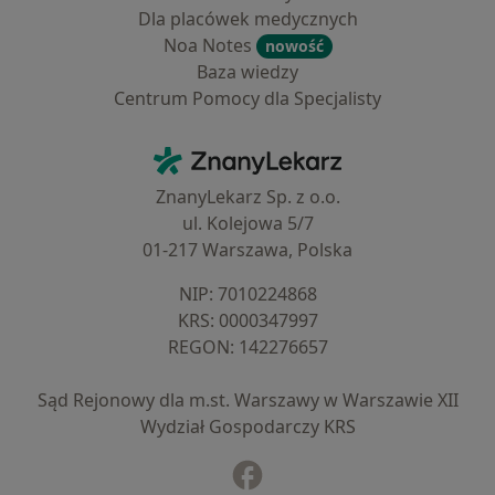
Dla placówek medycznych
Noa Notes
nowość
Baza wiedzy
Centrum Pomocy dla Specjalisty
Kontakt
ZnanyLekarz - Strona główna
ZnanyLekarz Sp. z o.o.
ul. Kolejowa 5/7
01-217 Warszawa, Polska
NIP: ⁠7010224868
KRS: ⁠0000347997
REGON: ⁠142276657
Sąd Rejonowy dla m.st. Warszawy w Warszawie XII
Wydział Gospodarczy KRS
Facebook
otwiera się w nowej karcie