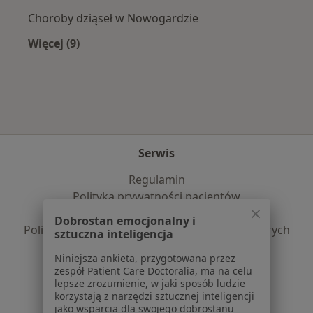
Choroby dziąseł w Nowogardzie
Więcej (9)
Więcej w kategorii: Najczęście leczone choroby
Serwis
Regulamin
Polityka prywatności pacjentów
Polityka prywatności profesjonalistów
Dobrostan emocjonalny i
Polityka prywatności dla profesjonalistów, których
sztuczna inteligencja
dane pozyskaliśmy samodzielnie
Niniejsza ankieta, przygotowana przez
Polityka cookies
zespół Patient Care Doctoralia, ma na celu
Jak działają wyniki wyszukiwania
lepsze zrozumienie, w jaki sposób ludzie
korzystają z narzędzi sztucznej inteligencji
Dostępność
jako wsparcia dla swojego dobrostanu