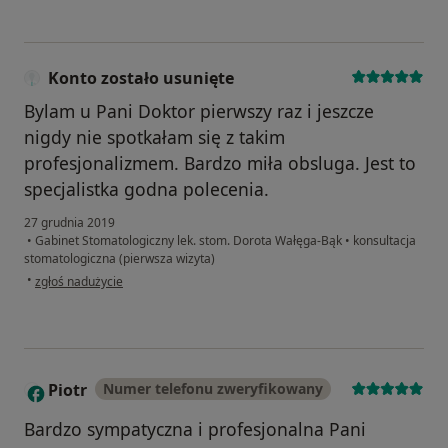
Konto zostało usunięte
Bylam u Pani Doktor pierwszy raz i jeszcze
nigdy nie spotkałam się z takim
profesjonalizmem. Bardzo miła obsluga. Jest to
specjalistka godna polecenia.
27 grudnia 2019
•
Gabinet Stomatologiczny lek. stom. Dorota Wałęga-Bąk
•
konsultacja
stomatologiczna (pierwsza wizyta)
w opinii użytkownika Konto zostało usunięte
•
zgłoś nadużycie
Piotr
Numer telefonu zweryfikowany
P
Bardzo sympatyczna i profesjonalna Pani