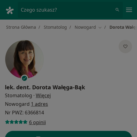
Me
Czego szukasz?
Strona Główna
Stomatolog
Nowogard
Dorota Wałę
Zmień miasto
lek. dent.
Dorota Wałęga-Bąk
O specjalizacjach
Stomatolog
·
Więcej
Nowogard
1 adres
Nr PWZ: 6366814
6 opinii