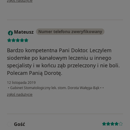
zgłoś nadużycie
Mateusz
Numer telefonu zweryfikowany
M
Bardzo kompetentna Pani Doktor. Leczylem
siodemke po kanałowym leczeniu u innego
specjalisty i w końcu ząb przeleczony i nie boli.
Polecam Panią Dorotę.
12 listopada 2019
•
Gabinet Stomatologiczny lek. stom. Dorota Wałęga-Bąk
•
•
w opinii użytkownika Mateusz
zgłoś nadużycie
Gość
G