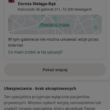
Dorota Wałęga-Bąk
Kościuszki 36 gabinet 311,
72-200
Nowogard
Powiększ mapę
otwiera się w nowej karcie
Dostępność
W tym gabinecie nie można umawiać wizyt przez
internet
Co mam zrobić w tej sytuacji?
Pokaż więcej
o adresie
Ubezpieczenia - brak akceptowanych
Ten specjalista przyjmuje wyłącznie pacjentów
prywatnych. Możesz opłacić wizytę samodzielnie lub
znaleźć innego specjalistę, który akceptuje Twoje