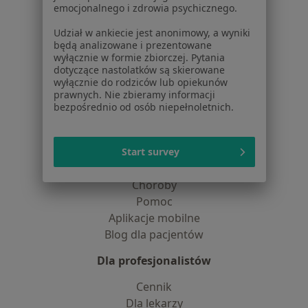
O nas
emocjonalnego i zdrowia psychicznego.
Praca
Rekrutujemy!
Udział w ankiecie jest anonimowy, a wyniki
Partnerzy
będą analizowane i prezentowane
Centrum prasowe
wyłącznie w formie zbiorczej. Pytania
Kontakt
dotyczące nastolatków są skierowane
wyłącznie do rodziców lub opiekunów
Dla pacjentów
prawnych. Nie zbieramy informacji
bezpośrednio od osób niepełnoletnich.
Lekarze
Placówki medyczne
Pytania i odpowiedzi
Start survey
Usługi i zabiegi
Choroby
Pomoc
Aplikacje mobilne
Blog dla pacjentów
Dla profesjonalistów
Cennik
Dla lekarzy