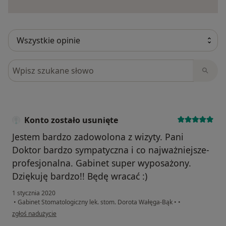
Szukaj w opiniach
Konto zostało usunięte
Jestem bardzo zadowolona z wizyty. Pani
Doktor bardzo sympatyczna i co najważniejsze-
profesjonalna. Gabinet super wyposażony.
Dziękuję bardzo!! Będę wracać :)
1 stycznia 2020
•
Gabinet Stomatologiczny lek. stom. Dorota Wałęga-Bąk
•
•
w opinii użytkownika Konto zostało usunięte
zgłoś nadużycie