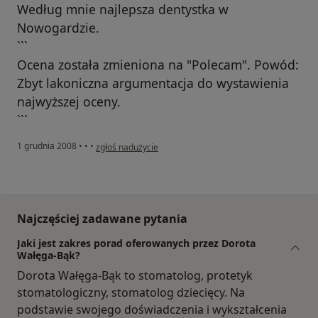
Według mnie najlepsza dentystka w
Nowogardzie.
```
Ocena została zmieniona na "Polecam". Powód:
Zbyt lakoniczna argumentacja do wystawienia
najwyższej oceny.
```
w opinii użytkownika Gość
1 grudnia 2008
•
•
•
zgłoś nadużycie
Najczęściej zadawane pytania
Jaki jest zakres porad oferowanych przez Dorota
Wałęga-Bąk?
Dorota Wałęga-Bąk to stomatolog, protetyk
stomatologiczny, stomatolog dziecięcy. Na
podstawie swojego doświadczenia i wykształcenia