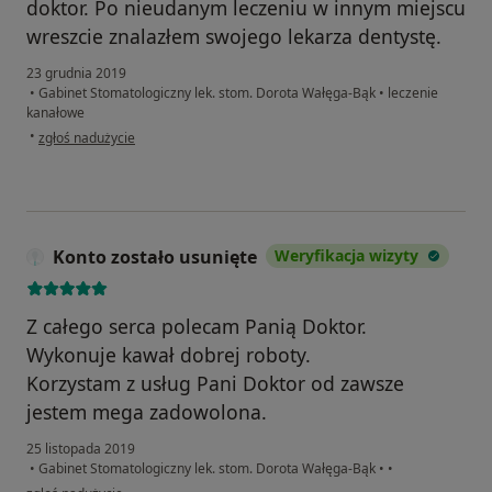
doktor. Po nieudanym leczeniu w innym miejscu
wreszcie znalazłem swojego lekarza dentystę.
23 grudnia 2019
•
Gabinet Stomatologiczny lek. stom. Dorota Wałęga-Bąk
•
leczenie
kanałowe
w opinii użytkownika Piotr
•
zgłoś nadużycie
Konto zostało usunięte
Weryfikacja wizyty
Z całego serca polecam Panią Doktor.
Wykonuje kawał dobrej roboty.
Korzystam z usług Pani Doktor od zawsze
jestem mega zadowolona.
25 listopada 2019
•
Gabinet Stomatologiczny lek. stom. Dorota Wałęga-Bąk
•
•
w opinii użytkownika Konto zostało usunięte