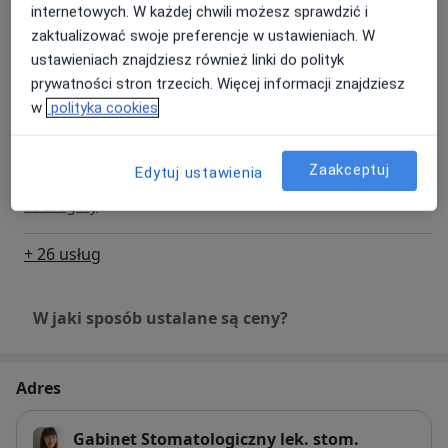
internetowych. W każdej chwili możesz sprawdzić i
Wybielanie zębów
zaktualizować swoje preferencje w ustawieniach. W
Szczegóły
ustawieniach znajdziesz również linki do polityk
prywatności stron trzecich. Więcej informacji znajdziesz
Wkłady koronowo-korzeniowe
w
polityka cookies
Szczegóły
Zaakceptuj
Edytuj ustawienia
Usuwanie zębów
Szczegóły
+ 26 usług
W jaki sposób ustalane są ceny?
Adres
Gabinet Stomatologiczny lek. stom.