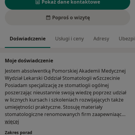
Pokaż dane kontaktowe
Poproś o wizytę
Doświadczenie
Usługi i ceny
Adresy
Ubezpi
Moje doświadczenie
Jestem absolwentką Pomorskiej Akademii Medycznej
Wydział Lekarski Oddział Stomatologii wSzczecinie
Posiadam specjalizację ze stomatlogii ogólnej
poszerzając nieustannie swoją wiedzę poprzez udział
w licznych kursach i szkoleniach rozwijających także
umiejętności praktyczne. Stosuję materiały
stomatologiczne renomowanych firm zaapewniaąc
O mnie
usługin stom.a najwyższym poziomie
więcej
Moja praca to połączenie wiedzy , doświadczenia i
Zakres porad