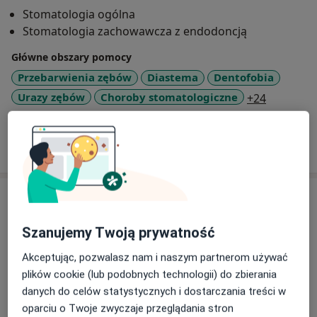
pasjii.
Stomatologia ogólna
Stomatologia zachowawcza z endodoncją
Główne obszary pomocy
Przebarwienia zębów
Diastema
Dentofobia
a11y_sr_
Urazy zębów
Choroby stomatologiczne
+24
Pokaż więcej
o doświadczeniu
Usługi i ceny
Konsultacja protetyczna
Szanujemy Twoją prywatność
Szczegóły
Akceptując, pozwalasz nam i naszym partnerom używać
plików cookie (lub podobnych technologii) do zbierania
Odbudowa zębów
danych do celów statystycznych i dostarczania treści w
Szczegóły
oparciu o Twoje zwyczaje przeglądania stron