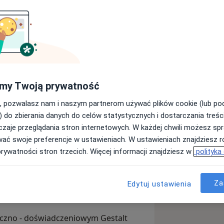
styczno-doświadczeniowym Gestalt, w
 Integralnej Psychoterapii Gestalt w
, EAGT i EAP. Pracuję w podejściu
my Twoją prywatność
ii i uważności na doświadczenie
komunikacji opartej na empatii (NVC)
, pozwalasz nam i naszym partnerom używać plików cookie (lub p
halla Rosenberga. Ukończyłam
) do zbierania danych do celów statystycznych i dostarczania treśc
tnią Gestalt oraz studia
zaje przeglądania stron internetowych. W każdej chwili możesz spr
pitalu Neuropsychiatrycznym im.
ologiczno-społecznych, HR i rozwoju
wać swoje preferencje w ustawieniach. W ustawieniach znajdziesz ró
le Psychiatrycznym ogólnym oraz na
jam, uczestnicząc w warsztatach i
prywatności stron trzecich. Więcej informacji znajdziesz w
polityka
 Doświadczenie własne w udzielaniu
nikacji. Jestem członkiem Polskiego
ałam w Centrum Terapii i Diagnozy
 Odkrywcy”
Za
Edytuj ustawienia
yczno - doświadczeniowym Gestalt