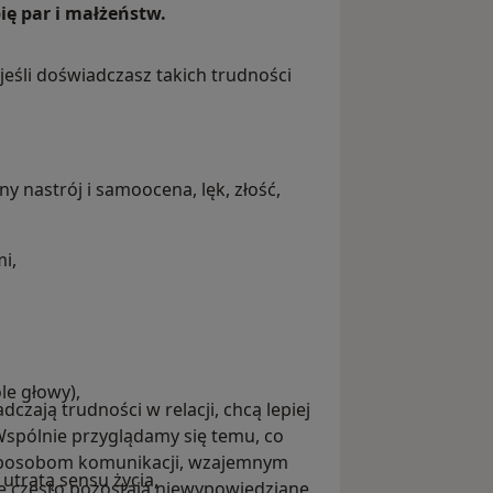
ię par i małżeństw.
jeśli doświadczasz takich trudności
y nastrój i samoocena, lęk, złość,
mi,
le głowy),
zają trudności w relacji, chcą lepiej
 Wspólnie przyglądamy się temu, co
 - sposobom komunikacji, wzajemnym
utratą sensu życia,
 często pozostają niewypowiedziane.