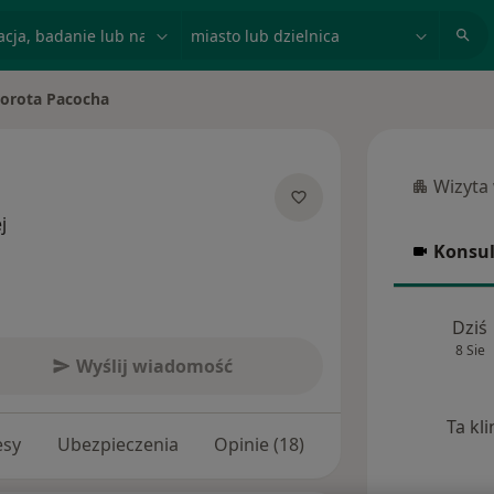
acja, badanie lub nazwisko
miasto lub dzielnica
orota Pacocha
 miasto
Wizyta
Wizyta w
O specjalizacjach
j
Konsul
Konsulta
Dziś
8 Sie
Wyślij wiadomość
Ta kl
esy
Ubezpieczenia
Opinie (18)