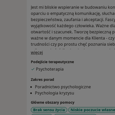
Jest mi bliskie wspieranie w budowaniu ko
oparciu o empatyczną komunikację, słuch
bezpieczeństwa, zaufania i akceptacji. Fas
wyjątkowość każdego człowieka. Ważne dla
otwartość i szacunek. Tworzę bezpieczną pr
ważne w danym momencie dla Klienta - czy 
trudności czy po prostu chęć poznania sie
odkrywanie źródła cierpienia, poszerzenie
O mnie
więcej
wprowadzanie zmian w bezpiecznej relacji t
Podejście terapeutyczne
Psychoterapia
Zakres porad
Poradnictwo psychologiczne
Psychologia kryzysu
Główne obszary pomocy
Brak sensu życia
Niskie poczucie własne