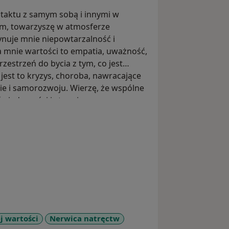
ntaktu z samym sobą i innymi w
am, towarzyszę w atmosferze
cynuje mnie niepowtarzalność i
 mnie wartości to empatia, uważność,
zestrzeń do bycia z tym, co jest
jest to kryzys, choroba, nawracające
bie i samorozwoju. Wierzę, że wspólne
 świadomości i stopniowe
erapeutycznej leczy i rozwija.
j wartości
Nerwica natręctw