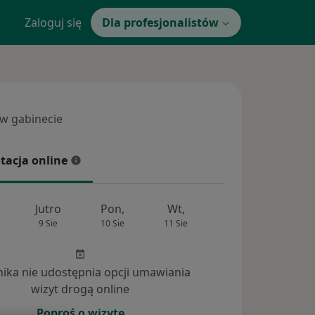
Zaloguj się
Dla profesjonalistów
 w gabinecie
 gabinecie
tacja online
cja online
Jutro
Pon,
Wt,
Śr,
Czw
9 Sie
10 Sie
11 Sie
12 Sie
13 Si
inika nie udostępnia opcji umawiania
wizyt drogą online
Poproś o wizytę