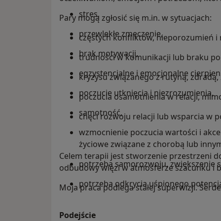
stres,
Pary mogą zgłosić się m.in. w sytuacjach:
przewlekłe zmęczenie,
częstych konfliktów, nieporozumień i
brak motywacji,
trudności w komunikacji lub braku p
egzystencjalne i emocjonalne cierpien
kryzysu związanego z rutyną, zdradą, 
poczucie utknięcia i niezrozumienia,
poczucia osamotnienia w relacji, mim
samotność,
chęci rozwoju relacji lub wsparcia w
wzmocnienie poczucia wartości i akcep
życiowe związane z chorobą lub innym
Celem terapii jest stworzenie przestrzeni 
potrzeba samorozwoju, zwiększenie
odbudowy więzi w atmosferze szacunku i 
potrzeba odkrycia uśpionego potencjał
Moja praca podlega stałej superwizji. Ser
Podejście