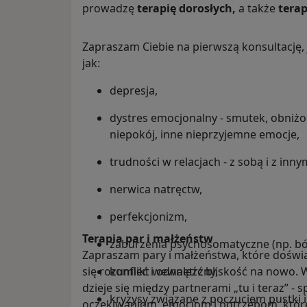
prowadzę
terapię dorosłych,
a także
terap
Zapraszam Ciebie na pierwszą konsultację, 
jak:
depresja,
dystres emocjonalny - smutek, obniżon
niepokój, inne nieprzyjemne emocje,
trudności w relacjach - z sobą i z inny
nerwica natręctw,
perfekcjonizm,
Terapia par i małżeństw
zaburzenia psychosomatyczne (np. bó
Zapraszam pary i małżeństwa, które doświadc
się rozumieć i odnaleźć bliskość na nowo.
konflikt wewnętrzny,
dzieje się między partnerami „tu i teraz”
kryzysy związane z poczuciem pustki i 
oczekiwaniom, emocjom i potrzebom, które