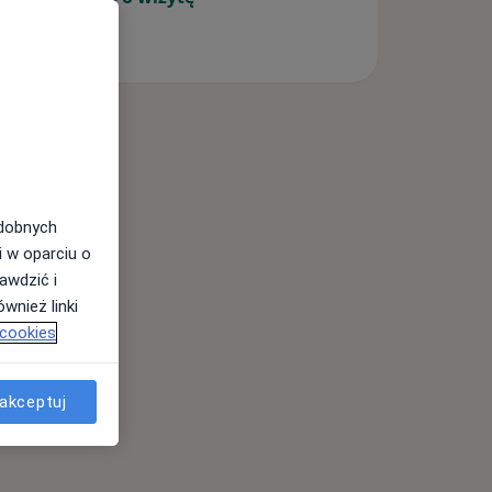
odobnych
i w oparciu o
awdzić i
wnież linki
 cookies
akceptuj