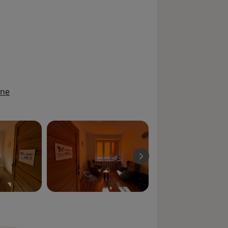
sr_more_diseases
ine