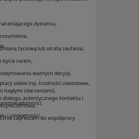
 narastającego dystansu,
orozumienia,
ie,
zmianą życiową lub utratą zaufania,
o bycia razem,
 podejmowaniu ważnych decyzji.
tacji siebie (np. trudności zawodowe,
i nagłymi zdarzeniami),
do dialogu, autentycznego kontaktu i
 samoświadomości,
bezpieczeństwa.
u i umiejętności.
decznie zapraszam do współpracy.