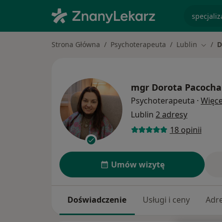
specjaliz
Strona Główna
Psychoterapeuta
Lublin
D
Zmień
mgr
Dorota Pacocha
Psychoterapeuta
·
Więce
Lublin
2 adresy
18 opinii
Umów wizytę
Doświadczenie
Usługi i ceny
Adr