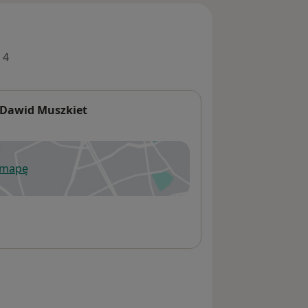
 4
 Dawid Muszkiet
 mapę
wiera się w nowej karcie