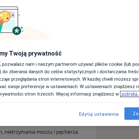
ologii
, pracującym zgodnie z
 Na co dzień odbywam szkolenie
logii Urologicznej w Samodzielnym
dzierzynie-Koźlu.
my Twoją prywatność
ób układu moczowego u mężczyzn i
, pozwalasz nam i naszym partnerom używać plików cookie (lub p
) do zbierania danych do celów statystycznych i dostarczania treśc
zaje przeglądania stron internetowych. W każdej chwili możesz spr
wać swoje preferencje w ustawieniach. W ustawieniach znajdziesz ró
prywatności stron trzecich. Więcej informacji znajdziesz w
polityka
 nerek, prostaty, jądra),
Za
Edytuj ustawienia
h, nietrzymania moczu i pęcherza