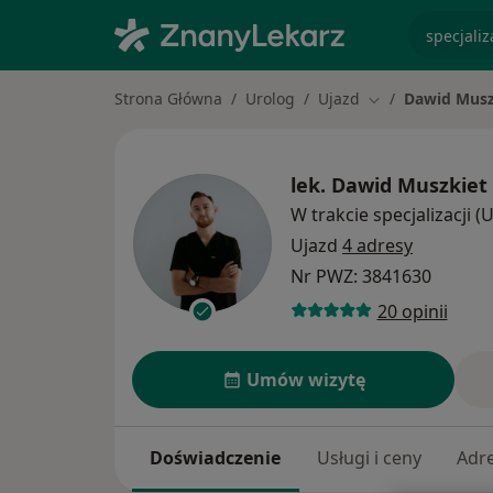
specjaliz
Strona Główna
Urolog
Ujazd
Dawid Musz
Zmień miasto
lek.
Dawid Muszkiet
W trakcie specjalizacji (
Ujazd
4 adresy
Nr PWZ: 3841630
20 opinii
Umów wizytę
Doświadczenie
Usługi i ceny
Adr