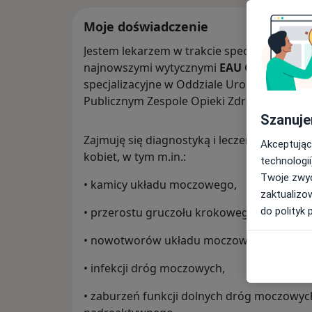
Moje doświadczenie
Jestem lekarzem w trakcie specjalizacji z
ur
najnowszymi wytycznymi
EAU Guidelines
.
specjalizacyjne w Oddziale Urologii i Onko
Publicznym Zespole Opieki Zdrowotnej w Kę
Szanuje
Zajmuję się diagnostyką i leczeniem chor
Akceptując
kobiet, w tym m.in.:
technologii
Twoje zwyc
• kamicy układu moczowego,
zaktualizo
do polityk 
• przerostu gruczołu krokowego (BPH),
• nowotworów układu moczowego (pęcherza,
• infekcji dróg moczowych,
• zaburzeń funkcji dolnych dróg moczowyc