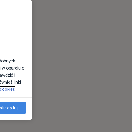
odobnych
i w oparciu o
awdzić i
wnież linki
 cookies
akceptuj