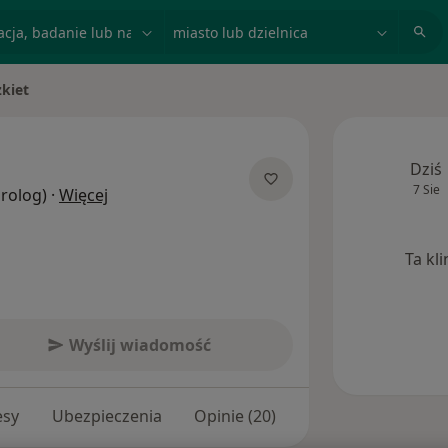
acja, badanie lub nazwisko
miasto lub dzielnica
kiet
Dziś
7 Sie
O specjalizacjach
Urolog)
·
Więcej
Ta kl
Wyślij wiadomość
esy
Ubezpieczenia
Opinie (20)