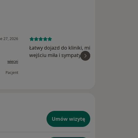
ne 27, 2026
June 27, 
Łatwy dojazd do kliniki, miejsca parkingowe. P
wejściu miła i sympatyczna Pani z recepcji
więcej
wi
pomaga odnaleźć sie w nowym miejscu. Lekar
zaangażowany, komunikuje sie z pacjentem w
Pacjent
przyjazny I kulturalny...
Umów wizytę