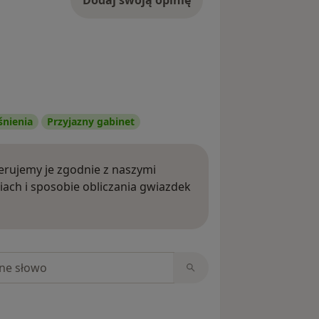
śnienia
Przyjazny gabinet
rujemy je zgodnie z naszymi
iach i sposobie obliczania gwiazdek
ięcej o opiniach
niach