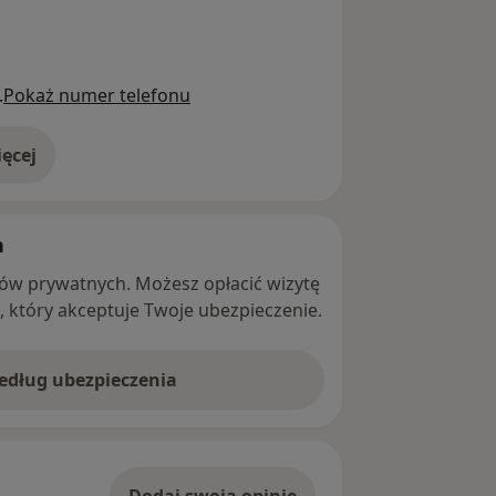
.
Pokaż numer telefonu
ęcej
adresie
h
ntów prywatnych. Możesz opłacić wizytę
ę, który akceptuje Twoje ubezpieczenie.
według ubezpieczenia
Dodaj swoją opinię