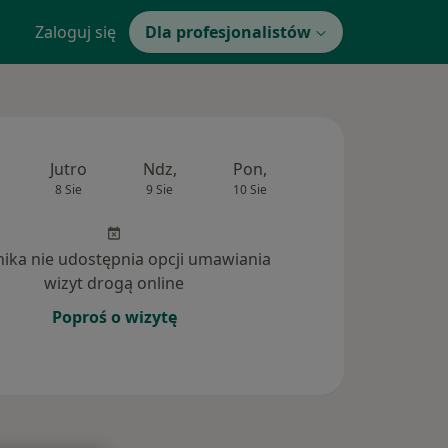
Zaloguj się
Dla profesjonalistów
Jutro
Ndz,
Pon,
Wt,
Śr,
8 Sie
9 Sie
10 Sie
11 Sie
12 Si
inika nie udostępnia opcji umawiania
wizyt drogą online
Poproś o wizytę