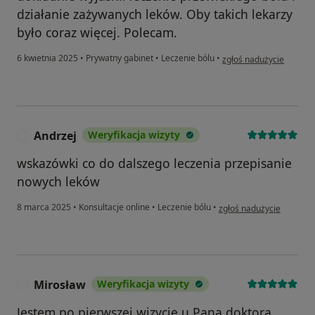
działanie zażywanych leków. Oby takich lekarzy
było coraz więcej. Polecam.
w opinii użytkownika Sa
6 kwietnia 2025
•
Prywatny gabinet
•
Leczenie bólu
•
zgłoś nadużycie
Andrzej
Weryfikacja wizyty
A
wskazówki co do dalszego leczenia przepisanie
nowych leków
w opinii użytkownika And
8 marca 2025
•
Konsultacje online
•
Leczenie bólu
•
zgłoś nadużycie
Mirosław
Weryfikacja wizyty
M
Jestem po pierwszej wizycie u Pana doktora.