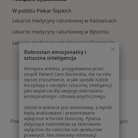
W pobliżu Piekar Śląskich
Lekarze medycyny ratunkowej w Katowicach
Lekarze medycyny ratunkowej w Bytomiu
Lekarze medycyny ratunkowej w Chorzowie
Dobrostan emocjonalny i
sztuczna inteligencja
Niniejsza ankieta, przygotowana przez
zespół Patient Care Doctoralia, ma na celu
lepsze zrozumienie, w jaki sposób ludzie
korzystają z narzędzi sztucznej inteligencji
Serwis
jako wsparcia dla swojego dobrostanu
emocjonalnego i zdrowia psychicznego.
Regulamin
Polityka prywatności pacjentów
Udział w ankiecie jest anonimowy, a wyniki
będą analizowane i prezentowane
Polityka prywatności profesjonalistów
wyłącznie w formie zbiorczej. Pytania
Polityka prywatności dla profesjonalistów, których
dotyczące nastolatków są skierowane
dane pozyskaliśmy samodzielnie
wyłącznie do rodziców lub opiekunów
prawnych. Nie zbieramy informacji
Polityka cookies