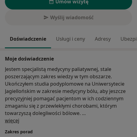
Umów wizytę
Wyślij wiadomość
Doświadczenie
Usługi i ceny
Adresy
Ubezpi
Moje doświadczenie
Jestem specjalistą medycyny paliatywnej, stale
poszerzającym zakres wiedzy w tym obszarze.
Ukończyłem studia podyplomowe na Uniwersytecie
Jagiellońskim w zakresie medycyny bólu, aby jeszcze
precyzyjniej pomagać pacjentom w ich codziennym
zmaganiu się z przewlekłymi chorobami, którym
towarzyszą dolegliwości bólowe.
O mnie
Swoją wiedzę poszerzam uczestnicząc w licznych
więcej
międzynarodowych i krajowych konferencjach
Zakres porad
naukowych. Jestem również wykładowcą