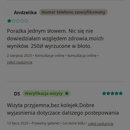
Andzelika
Numer telefonu zweryfikowany
A
Porażka jednym słowem. Nic się nie
dowiedziałam względem zdrowia,moich
wyników. 250zł wyrzucone w błoto.
2 sierpnia 2025
•
Konsultacje online
•
konsultacja online
•
w opinii użytkownika Andzelika
zgłoś nadużycie
DS
Weryfikacja wizyty
D
Wizyta przyjemna,bez kolejek.Dobre
wyjasnienia dotyczace dalszego postepowania
w opinii użytkownika DS
13 lipca 2025
•
Prywatny gabinet
•
Leczenie bólu
•
zgłoś nadużycie