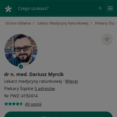
Me
Czego szukasz?
Strona Główna
Lekarz Medycyny Ratunkowej
Piekary Śląs
dr n. med.
Dariusz Myrcik
O specjalizacjach
Lekarz medycyny ratunkowej
·
Więcej
Piekary Śląskie
5 adresów
Nr PWZ: 4192414
49 opinii