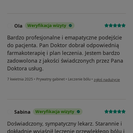
Ola
Weryfikacja wizyty
O
Bardzo profesjonalne i emapatyczne podejście
do pacjenta. Pan Doktor dobrał odpowiednią
farmakoterapię i plan leczenia. Jestem bardzo
zadowolona z jakości świadczonych przez Pana
Doktora usług.
w opinii użytkownika Ol
7 kwietnia 2025
•
Prywatny gabinet
•
Leczenie bólu
•
zgłoś nadużycie
Sabina
Weryfikacja wizyty
S
Doświadczony, sympatyczny lekarz. Starannie i
dokładnie wyjaśnił leczenie przewlekłego bólu i