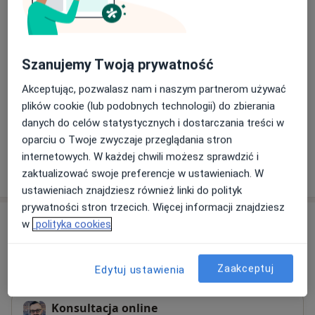
Od 350 zł
Szczegóły
Leczenie bólu
Od 200 zł
Szczegóły
Szanujemy Twoją prywatność
Akceptując, pozwalasz nam i naszym partnerom używać
Leczenie marihuaną medyczną (leczenie bólu)
plików cookie (lub podobnych technologii) do zbierania
350 zł
Szczegóły
danych do celów statystycznych i dostarczania treści w
oparciu o Twoje zwyczaje przeglądania stron
internetowych. W każdej chwili możesz sprawdzić i
W jaki sposób ustalane są ceny?
zaktualizować swoje preferencje w ustawieniach. W
ustawieniach znajdziesz również linki do polityk
prywatności stron trzecich. Więcej informacji znajdziesz
Adresy (6)
w
polityka cookies
Online
Adres 1
Adres 2
Adres 3
Adres 4
Zaakceptuj
Edytuj ustawienia
Konsultacja online