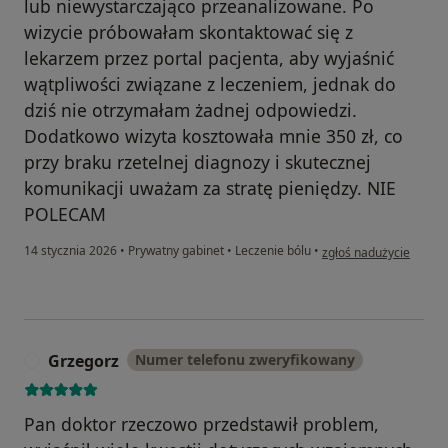
lub niewystarczająco przeanalizowane. Po
wizycie próbowałam skontaktować się z
lekarzem przez portal pacjenta, aby wyjaśnić
wątpliwości związane z leczeniem, jednak do
dziś nie otrzymałam żadnej odpowiedzi.
Dodatkowo wizyta kosztowała mnie 350 zł, co
przy braku rzetelnej diagnozy i skutecznej
komunikacji uważam za stratę pieniędzy. NIE
POLECAM
w opinii użytkownika N
14 stycznia 2026
•
Prywatny gabinet
•
Leczenie bólu
•
zgłoś nadużycie
Grzegorz
Numer telefonu zweryfikowany
G
Pan doktor rzeczowo przedstawił problem,