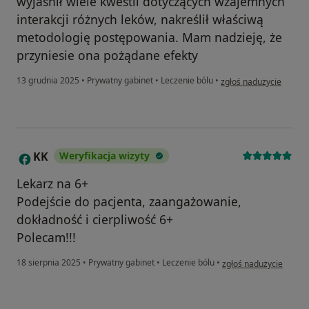
wyjaśnił wiele kwestii dotyczących wzajemnych
interakcji różnych leków, nakreślił właściwą
metodologię postępowania. Mam nadzieję, że
przyniesie ona pożądane efekty
w opinii użytkownika G
13 grudnia 2025
•
Prywatny gabinet
•
Leczenie bólu
•
zgłoś nadużycie
KK
Weryfikacja wizyty
K
Lekarz na 6+
Podejście do pacjenta, zaangażowanie,
dokładność i cierpliwość 6+
Polecam!!!
w opinii użytkownika K
18 sierpnia 2025
•
Prywatny gabinet
•
Leczenie bólu
•
zgłoś nadużycie