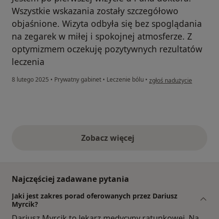
Wszystkie wskazania zostały szczegółowo
objaśnione. Wizyta odbyła się bez spoglądania
na zegarek w miłej i spokojnej atmosferze. Z
optymizmem oczekuję pozytywnych rezultatów
leczenia
w opinii użytkownika Miro
8 lutego 2025
•
Prywatny gabinet
•
Leczenie bólu
•
zgłoś nadużycie
Zobacz więcej
opinie powyżej
Najczęściej zadawane pytania
Jaki jest zakres porad oferowanych przez Dariusz
Myrcik?
Dariusz Myrcik to lekarz medycyny ratunkowej. Na