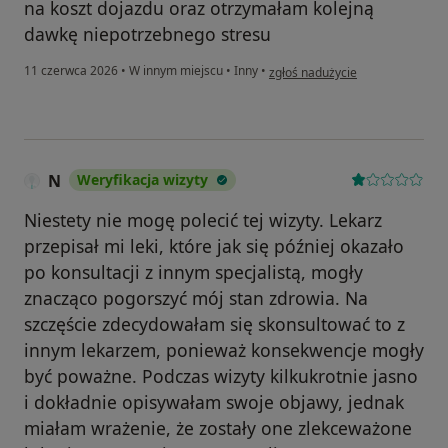
na koszt dojazdu oraz otrzymałam kolejną
dawkę niepotrzebnego stresu
w opinii użytkownika Maria
11 czerwca 2026
•
W innym miejscu
•
Inny
•
zgłoś nadużycie
N
Weryfikacja wizyty
Niestety nie mogę polecić tej wizyty. Lekarz
przepisał mi leki, które jak się później okazało
po konsultacji z innym specjalistą, mogły
znacząco pogorszyć mój stan zdrowia. Na
szczęście zdecydowałam się skonsultować to z
innym lekarzem, ponieważ konsekwencje mogły
być poważne. Podczas wizyty kilkukrotnie jasno
i dokładnie opisywałam swoje objawy, jednak
miałam wrażenie, że zostały one zlekceważone