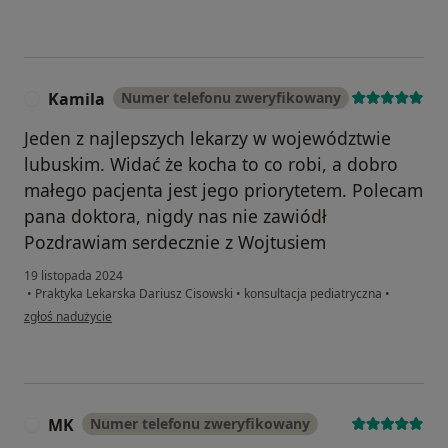
Kamila
Numer telefonu zweryfikowany
K
Jeden z najlepszych lekarzy w województwie
lubuskim. Widać że kocha to co robi, a dobro
małego pacjenta jest jego priorytetem. Polecam
pana doktora, nigdy nas nie zawiódł
Pozdrawiam serdecznie z Wojtusiem
19 listopada 2024
•
Praktyka Lekarska Dariusz Cisowski
•
konsultacja pediatryczna
•
w opinii użytkownika Kamila
zgłoś nadużycie
MK
Numer telefonu zweryfikowany
M