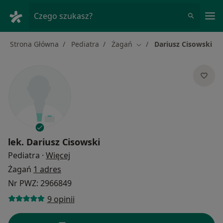
Me
Czego szukasz?
Strona Główna
Pediatra
Żagań
Dariusz Cisowski
Zmień miasto
lek.
Dariusz Cisowski
O specjalizacjach
Pediatra
·
Więcej
Żagań
1 adres
Nr PWZ: 2966849
9 opinii