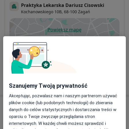
Praktyka Lekarska Dariusz Cisowski
Kochanowskiego 10B,
68-100
Żagań
Powiększ mapę
otwiera się w nowej karcie
Dostępność
W tym gabinecie nie można umawiać wizyt przez
internet
Co mam zrobić w tej sytuacji?
Pokaż więcej
Szanujemy Twoją prywatność
o adresie
Akceptując, pozwalasz nam i naszym partnerom używać
plików cookie (lub podobnych technologii) do zbierania
Ubezpieczenia - brak akceptowanych
danych do celów statystycznych i dostarczania treści w
Ten specjalista przyjmuje wyłącznie pacjentów
oparciu o Twoje zwyczaje przeglądania stron
prywatnych. Możesz opłacić wizytę samodzielnie lub
internetowych. W każdej chwili możesz sprawdzić i
znaleźć innego specjalistę, który akceptuje Twoje