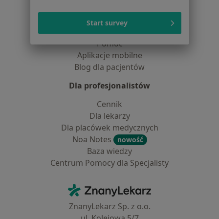
Pytania i odpowiedzi
Usługi i zabiegi
Start survey
Choroby
Pomoc
Aplikacje mobilne
Blog dla pacjentów
Dla profesjonalistów
Cennik
Dla lekarzy
Dla placówek medycznych
Noa Notes
nowość
Baza wiedzy
Centrum Pomocy dla Specjalisty
Kontakt
ZnanyLekarz - Strona główna
ZnanyLekarz Sp. z o.o.
ul. Kolejowa 5/7