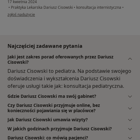
17 kwietnia 2024
•
Praktyka Lekarska Dariusz Cisowski
•
konsultacja internistyczna
•
w opinii użytkownika AZ
zgłoś nadużycie
Najczęściej zadawane pytania
Jaki jest zakres porad oferowanych przez Dariusz
Cisowski?
Dariusz Cisowski to pediatra. Na podstawie swojego
doświadczenia i wykształcenia Dariusz Cisowski
oferuje usługi takie jak: konsultacja pediatryczna.
Gdzie Dariusz Cisowski ma swój gabinet?
Czy Dariusz Cisowski przyjmuje online, bez
konieczności pojawiania się w placówce?
Jak Dariusz Cisowski umawia wizyty?
W jakich godzinach przyjmuje Dariusz Cisowski?
Dariusz Cisowski: co mówią pacjenci?