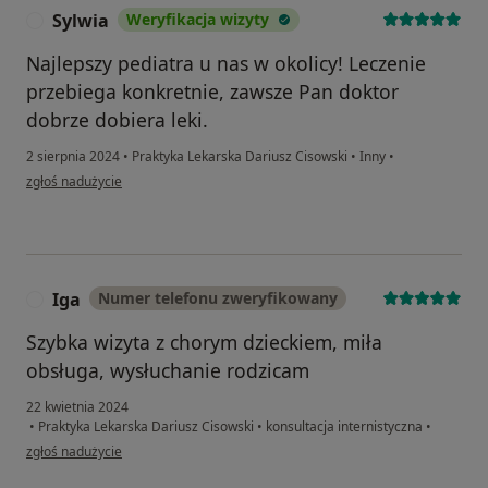
Sylwia
Weryfikacja wizyty
S
Najlepszy pediatra u nas w okolicy! Leczenie
przebiega konkretnie, zawsze Pan doktor
dobrze dobiera leki.
2 sierpnia 2024
•
Praktyka Lekarska Dariusz Cisowski
•
Inny
•
w opinii użytkownika Sylwia
zgłoś nadużycie
Iga
Numer telefonu zweryfikowany
I
Szybka wizyta z chorym dzieckiem, miła
obsługa, wysłuchanie rodzicam
22 kwietnia 2024
•
Praktyka Lekarska Dariusz Cisowski
•
konsultacja internistyczna
•
w opinii użytkownika Iga
zgłoś nadużycie