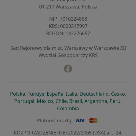
01-217 Warszawa, Polska
NIP: ⁠7010224868
KRS: ⁠0000347997
REGON: ⁠142276657
Sąd Rejonowy dla m.st. Warszawy w Warszawie XII
Wydział Gospodarczy KRS
Facebook
otwiera się w nowej karcie
otwiera się w nowej karcie
otwiera się w nowej karcie
otwiera się w nowej karcie
otwiera się w nowej karci
otwiera się
otwi
Polska
,
Türkiye
,
España
,
Italia
,
Deutschland
,
Česko
,
otwiera się w nowej karcie
otwiera się w nowej karcie
otwiera się w nowej karcie
otwiera się w nowej kar
otwiera się 
otwier
Portugal
,
México
,
Chile
,
Brasil
,
Argentina
,
Perú
,
otwiera się w nowej karc
Colombia
Płatności kartą
ROZPORZĄDZENIE (UE) 2022/2065 (DSA) art. 24: