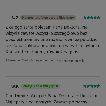
A. Z
Numer telefonu zweryfikowany
A
Z całego serca polecam Pana Doktora. Na
wizycie zawsze wszystko szczegółowo bez
pośpiechu omawiane można również poradzić
sie Pana Doktora odpowie na wszystkie pytania.
Kontakt telefoniczny również na plus.
w opinii użytkownika A. Z
19 kwietnia 2024
•
W innym miejscu
•
Inny
•
zgłoś nadużycie
W.P.
Weryfikacja wizyty
W
Chodzimy z córką do Pana Doktora od kilku lat.
Najlepszy z najlepszych. Zawsze pomocny.