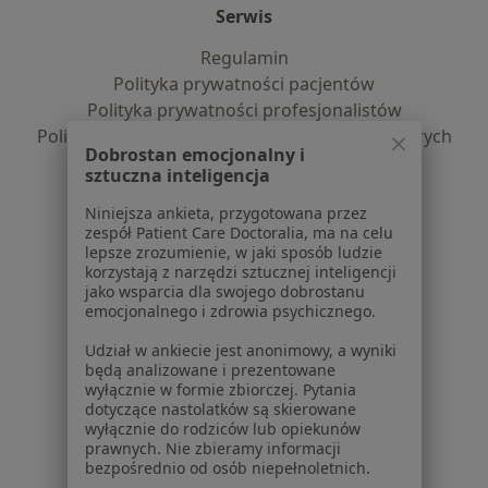
Serwis
Regulamin
Polityka prywatności pacjentów
Polityka prywatności profesjonalistów
Polityka prywatności dla profesjonalistów, których
Dobrostan emocjonalny i
dane pozyskaliśmy samodzielnie
sztuczna inteligencja
Polityka cookies
Jak działają wyniki wyszukiwania
Niniejsza ankieta, przygotowana przez
zespół Patient Care Doctoralia, ma na celu
Dostępność
lepsze zrozumienie, w jaki sposób ludzie
O nas
korzystają z narzędzi sztucznej inteligencji
Praca
jako wsparcia dla swojego dobrostanu
Rekrutujemy!
emocjonalnego i zdrowia psychicznego.
Partnerzy
Centrum prasowe
Udział w ankiecie jest anonimowy, a wyniki
Kontakt
będą analizowane i prezentowane
wyłącznie w formie zbiorczej. Pytania
dotyczące nastolatków są skierowane
Dla pacjentów
wyłącznie do rodziców lub opiekunów
prawnych. Nie zbieramy informacji
Lekarze
bezpośrednio od osób niepełnoletnich.
Placówki medyczne