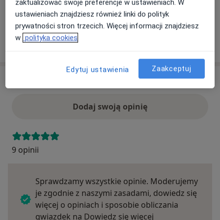
zaktualizować swoje preferencje w ustawieniach. W
ubezpieczenie.
ustawieniach znajdziesz również linki do polityk
prywatności stron trzecich. Więcej informacji znajdziesz
w
polityka cookies
Szukaj specjalistów według ubezpieczenia
Zaakceptuj
Edytuj ustawienia
Opinie
Dodaj swoją opinię
9 opinii
Sprawdzamy wszystkie opinie. Moderujemy
je zgodnie z naszymi zasadami, dowiedz się
więcej o opiniach i sposobie obliczania
Dowiedz się więce
gwiazdek na
Dowiedz się więcej