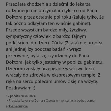
Przez lata chodzenia z dziećmi do lekarza
rodzinnego nie otrzymałam tyle, co od Pana
Doktora przez ostatnie pół roku (żałuję tylko, że
tak późno odkryłam ten właśnie gabinet).
Przede wszystkim bardzo miły, życzliwy,
sympatyczny człowiek, z bardzo fajnym
podejściem do dzieci. Córka (2 lata) nie uroniła
ani jednej łzy podczas badań - wręcz
przeciwnie, pyta się czy idziemy do Pana
Doktora, jak tylko jesteśmy w pobliżu gabinetu.
Dzieciom zostały przepisane właściwe leki i
wracały do zdrowia w ekspresowym tempie. Z
ręką na sercu polecam umówić się na wizytę.
Pozdrawiam :)
17 października 2024
•
Praktyka Lekarska Dariusz Cisowski
•
konsultacja pediatryczna
•
w opinii użytkownika MK
zgłoś nadużycie