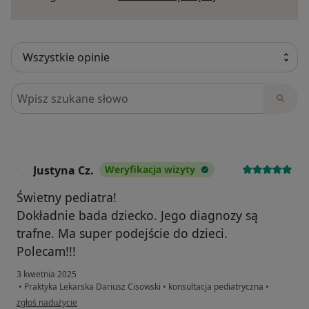
Szukaj w opiniach
Justyna Cz.
Weryfikacja wizyty
J
Świetny pediatra!
Dokładnie bada dziecko. Jego diagnozy są
trafne. Ma super podejście do dzieci.
Polecam!!!
3 kwietnia 2025
•
Praktyka Lekarska Dariusz Cisowski
•
konsultacja pediatryczna
•
w opinii użytkownika Justyna Cz.
zgłoś nadużycie