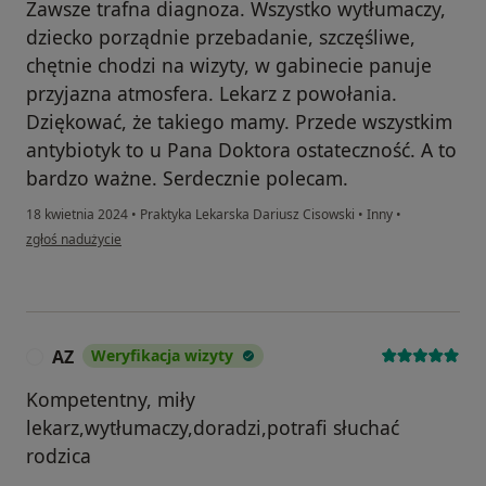
Zawsze trafna diagnoza. Wszystko wytłumaczy,
dziecko porządnie przebadanie, szczęśliwe,
chętnie chodzi na wizyty, w gabinecie panuje
przyjazna atmosfera. Lekarz z powołania.
Dziękować, że takiego mamy. Przede wszystkim
antybiotyk to u Pana Doktora ostateczność. A to
bardzo ważne. Serdecznie polecam.
18 kwietnia 2024
•
Praktyka Lekarska Dariusz Cisowski
•
Inny
•
w opinii użytkownika W.P.
zgłoś nadużycie
AZ
Weryfikacja wizyty
A
Kompetentny, miły
lekarz,wytłumaczy,doradzi,potrafi słuchać
rodzica