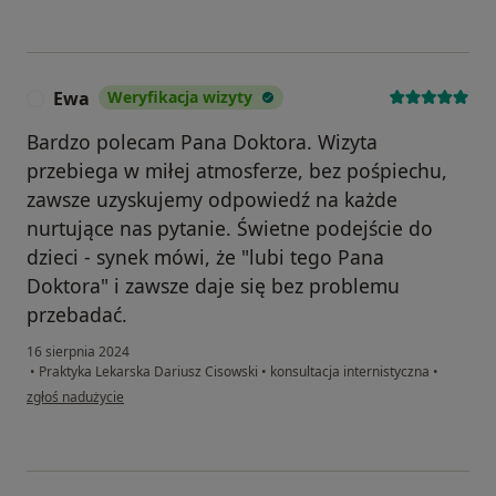
Ewa
Weryfikacja wizyty
E
Bardzo polecam Pana Doktora. Wizyta
przebiega w miłej atmosferze, bez pośpiechu,
zawsze uzyskujemy odpowiedź na każde
nurtujące nas pytanie. Świetne podejście do
dzieci - synek mówi, że "lubi tego Pana
Doktora" i zawsze daje się bez problemu
przebadać.
16 sierpnia 2024
•
Praktyka Lekarska Dariusz Cisowski
•
konsultacja internistyczna
•
w opinii użytkownika Ewa
zgłoś nadużycie