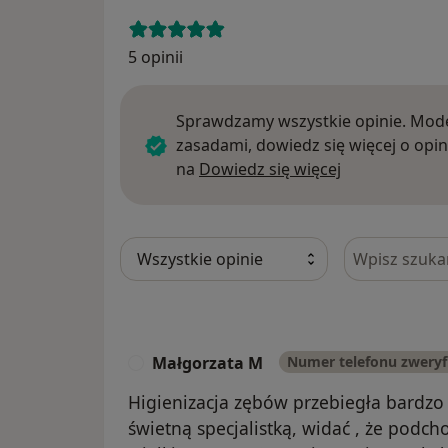
5 opinii
Sprawdzamy wszystkie opinie. Mode
zasadami, dowiedz się więcej o opin
Dowiedz się w
na
Dowiedz się więcej
Szukaj w opi
Małgorzata M
Numer telefonu zwery
M
Higienizacja zębów przebiegła bardzo 
świetną specjalistką, widać , że podc