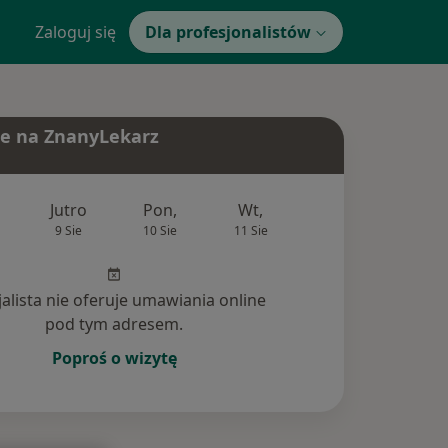
Zaloguj się
Dla profesjonalistów
e na ZnanyLekarz
Jutro
Pon,
Wt,
Śr,
Czw
9 Sie
10 Sie
11 Sie
12 Sie
13 Si
jalista nie oferuje umawiania online
pod tym adresem.
Poproś o wizytę