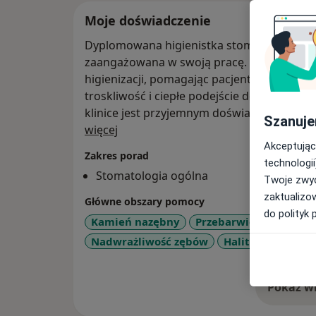
Moje doświadczenie
Dyplomowana higienistka stomatologiczna. Jestem osobą kompetentną
zaangażowana w swoją pracę. Z pasją wykon
higienizacji, pomagając pacjentom utrzyma
troskliwość i ciepłe podejście do pacjenta 
klinice jest przyjemnym doświadczeniem.
Szanuje
O mnie
więcej
Akceptując
Zakres porad
technologii
Stomatologia ogólna
Twoje zwyc
zaktualizo
Główne obszary pomocy
do polityk 
Kamień nazębny
Przebarwienia zębów
Nadwrażliwość zębów
Halitoza (nieprzy
Pokaż wi
o 