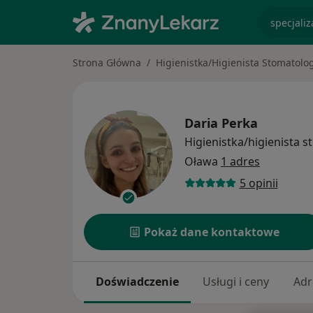
specjaliz
Strona Główna
Higienistka/Higienista Stomatolo
Daria Perka
Higienistka/higienista 
Oława
1 adres
5 opinii
Pokaż dane kontaktowe
Doświadczenie
Usługi i ceny
Adr