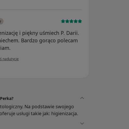
y
nizację i piękny uśmiech P. Darii.
śmiechem. Bardzo gorąco polecam
wiam.
inii użytkownika Marcin
oś nadużycie
 Perka?
atologiczny. Na podstawie swojego
eruje usługi takie jak: higienizacja.