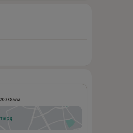
-200
Oława
 mapę
wiera się w nowej karcie