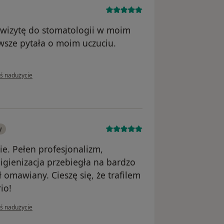
 wizytę do stomatologii w moim
awsze pytała o moim uczuciu.
inii użytkownika Anastasiia
oś nadużycie
y
e. Pełen profesjonalizm,
igienizacja przebiegła na bardzo
 omawiany. Cieszę się, że trafilem
io!
inii użytkownika Łukasz
oś nadużycie