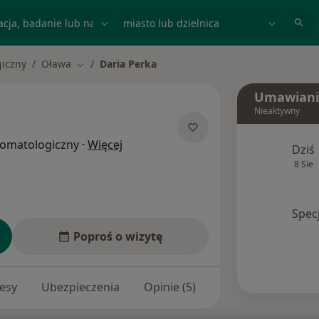
acja, badanie lub nazwisko
miasto lub dzielnica
giczny
Oława
Daria Perka
Zmień miasto
Umawiani
Nieaktywny
O specjalizacjach
stomatologiczny
·
Więcej
Dziś
8 Sie
Spec
Poproś o wizytę
esy
Ubezpieczenia
Opinie (5)