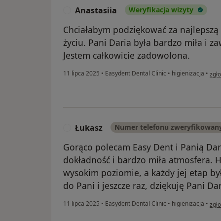
Anastasiia
Weryfikacja wizyty
A
Chciałabym podziękować za najlepszą
życiu. Pani Daria była bardzo miła i z
Jestem całkowicie zadowolona.
w op
11 lipca 2025
•
Easydent Dental Clinic
•
higienizacja
•
zgł
Łukasz
Numer telefonu zweryfikowan
Ł
Gorąco polecam Easy Dent i Panią Dari
dokładność i bardzo miła atmosfera. H
wysokim poziomie, a każdy jej etap był
do Pani i jeszcze raz, dziękuję Pani Dar
w op
11 lipca 2025
•
Easydent Dental Clinic
•
higienizacja
•
zgł