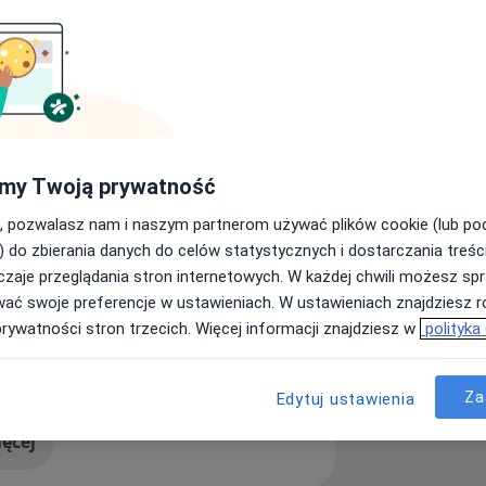
 i
uję zabiegi z zakresu profesjonalnej
ć zdrowe i piękne uśmiechy. Moja
sprawiają, że każda wizyta w naszej
my Twoją prywatność
, pozwalasz nam i naszym partnerom używać plików cookie (lub p
) do zbierania danych do celów statystycznych i dostarczania treśc
zaje przeglądania stron internetowych. W każdej chwili możesz spr
wać swoje preferencje w ustawieniach. W ustawieniach znajdziesz ró
prywatności stron trzecich. Więcej informacji znajdziesz w
polityka
Choroby przyzębia
a11y_sr_more_diseases
jemny zapach z ust)
+4
Za
Edytuj ustawienia
ęcej
doświadczeniu