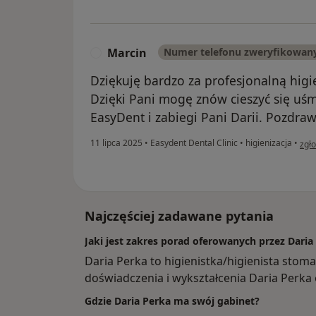
Marcin
Numer telefonu zweryfikowan
M
Dziękuję bardzo za profesjonalną higie
Dzięki Pani mogę znów cieszyć się u
EasyDent i zabiegi Pani Darii. Pozdra
w op
11 lipca 2025
•
Easydent Dental Clinic
•
higienizacja
•
zgł
Najczęściej zadawane pytania
Jaki jest zakres porad oferowanych przez Daria
Daria Perka to higienistka/higienista stom
doświadczenia i wykształcenia Daria Perka of
Gdzie Daria Perka ma swój gabinet?