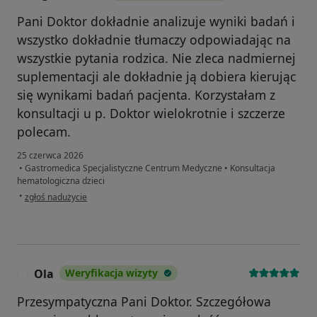
Pani Doktor dokładnie analizuje wyniki badań i
wszystko dokładnie tłumaczy odpowiadając na
wszystkie pytania rodzica. Nie zleca nadmiernej
suplementacji ale dokładnie ją dobiera kierując
się wynikami badań pacjenta. Korzystałam z
konsultacji u p. Doktor wielokrotnie i szczerze
polecam.
25 czerwca 2026
•
Gastromedica Specjalistyczne Centrum Medyczne
•
Konsultacja
hematologiczna dzieci
w opinii użytkownika Agnieszka L.
•
zgłoś nadużycie
Ola
Weryfikacja wizyty
O
Przesympatyczna Pani Doktor. Szczegółowa