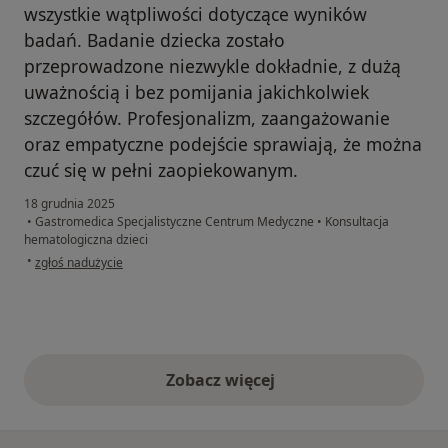
wszystkie wątpliwości dotyczące wyników
badań. Badanie dziecka zostało
przeprowadzone niezwykle dokładnie, z dużą
uważnością i bez pomijania jakichkolwiek
szczegółów. Profesjonalizm, zaangażowanie
oraz empatyczne podejście sprawiają, że można
czuć się w pełni zaopiekowanym.
18 grudnia 2025
•
Gastromedica Specjalistyczne Centrum Medyczne
•
Konsultacja
hematologiczna dzieci
w opinii użytkownika Małgorzata
•
zgłoś nadużycie
Zobacz więcej
opinie powyżej