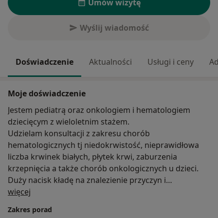
Umów wizytę
Wyślij wiadomość
Doświadczenie
Aktualności
Usługi i ceny
Ad
Moje doświadczenie
Jestem pediatrą oraz onkologiem i hematologiem
dziecięcym z wieloletnim stażem.
Udzielam konsultacji z zakresu chorób
hematologicznych tj niedokrwistość, nieprawidłowa
liczba krwinek białych, płytek krwi, zaburzenia
krzepnięcia a także chorób onkologicznych u dzieci.
Duży nacisk kładę na znalezienie przyczyn i
O mnie
wyjaśnienie istoty problemu Pacjentowi i jego
więcej
Rodzicom, co stanowi podstawy w dalszej współpracy i
Zakres porad
skuteczności i leczenia.