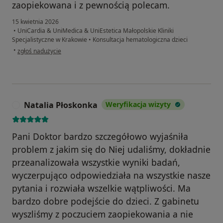
zaopiekowana i z pewnością polecam.
15 kwietnia 2026
•
UniCardia & UniMedica & UniEstetica Małopolskie Kliniki
Specjalistyczne w Krakowie
•
Konsultacja hematologiczna dzieci
w opinii użytkownika MT
•
zgłoś nadużycie
Natalia Płoskonka
Weryfikacja wizyty
N
Pani Doktor bardzo szczegółowo wyjaśniła
problem z jakim się do Niej udaliśmy, dokładnie
przeanalizowała wszystkie wyniki badań,
wyczerpująco odpowiedziała na wszystkie nasze
pytania i rozwiała wszelkie wątpliwości. Ma
bardzo dobre podejście do dzieci. Z gabinetu
wyszliśmy z poczuciem zaopiekowania a nie