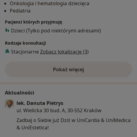
Onkologia i hematologia dziecięca
Swoje doświadczenie zdobyłam w Oddziale Onkologii i
Pediatria
Hematologii Uniwersyteckiego Szpitala Dziecięcego w
Krakowie gdzie pracuję od 2020 roku.
Pacjenci których przyjmuję
Swoją wiedzę poszerzam również biorąc udział w
Dzieci (Tylko pod niektórymi adresami)
konferencjach i szkoleniach organizowanych przez
Polskie Towarzystwo Onkologów i Hematologów
Rodzaje konsultacji
Dziecięcych (PTOiH), Polskie Towarzystwo
Stacjonarne
Zobacz lokalizacje (3)
Hematologów i Transfuzjologów (PTHiT), International
Society of Thrombosis and Haemostasis, The
Pokaż więcej
European Association for Haemophilia and Allied
o doświadczeniu
Disorders , World Federation of Hemophilia. Jestem
członkiem PTHiT, PTOiH.
Aktualności
lek. Danuta Pietrys
ul. Wielicka 30 bud. A, 30-552 Kraków
Zadbaj o Siebie już Dziś w UniCardia & UniMedica
& UniEstetica!