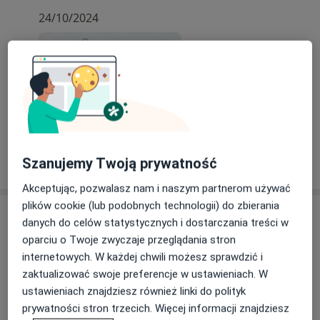
24/10/2024
Szanujemy Twoją prywatność
Akceptując, pozwalasz nam i naszym partnerom używać
plików cookie (lub podobnych technologii) do zbierania
Usługi i ceny
danych do celów statystycznych i dostarczania treści w
oparciu o Twoje zwyczaje przeglądania stron
Konsultacja hematologiczna dzieci
Umów wizytę
internetowych. W każdej chwili możesz sprawdzić i
250 zł - 350 zł
Szczegóły
zaktualizować swoje preferencje w ustawieniach. W
ustawieniach znajdziesz również linki do polityk
Konsultacja onkologiczna dzieci
prywatności stron trzecich. Więcej informacji znajdziesz
Umów wizytę