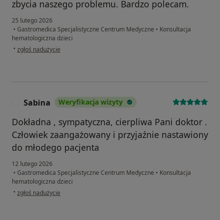
zbycia naszego problemu. Bardzo polecam.
25 lutego 2026
•
Gastromedica Specjalistyczne Centrum Medyczne
•
Konsultacja
hematologiczna dzieci
w opinii użytkownika Natalia Płoskonka
•
zgłoś nadużycie
Sabina
Weryfikacja wizyty
S
Dokładna , sympatyczna, cierpliwa Pani doktor .
Człowiek zaangażowany i przyjaźnie nastawiony
do młodego pacjenta
12 lutego 2026
•
Gastromedica Specjalistyczne Centrum Medyczne
•
Konsultacja
hematologiczna dzieci
w opinii użytkownika Sabina
•
zgłoś nadużycie