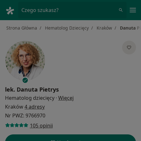
Me
Czego szukasz?
Strona Główna
Hematolog Dziecięcy
Kraków
Danuta Pi
lek.
Danuta Pietrys
O specjalizacjach
Hematolog dziecięcy
·
Więcej
Kraków
4 adresy
Nr PWZ: 9766970
105 opinii