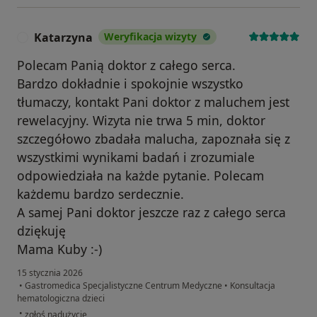
Katarzyna
Weryfikacja wizyty
K
Polecam Panią doktor z całego serca.
Bardzo dokładnie i spokojnie wszystko
tłumaczy, kontakt Pani doktor z maluchem jest
rewelacyjny. Wizyta nie trwa 5 min, doktor
szczegółowo zbadała malucha, zapoznała się z
wszystkimi wynikami badań i zrozumiale
odpowiedziała na każde pytanie. Polecam
każdemu bardzo serdecznie.
A samej Pani doktor jeszcze raz z całego serca
dziękuję
Mama Kuby :-)
15 stycznia 2026
•
Gastromedica Specjalistyczne Centrum Medyczne
•
Konsultacja
hematologiczna dzieci
w opinii użytkownika Katarzyna
•
zgłoś nadużycie