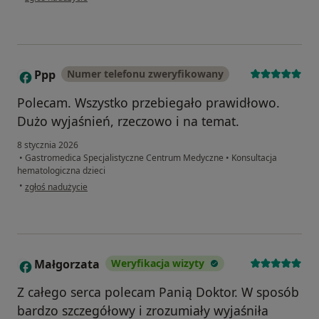
Ppp
Numer telefonu zweryfikowany
P
Polecam. Wszystko przebiegało prawidłowo.
Dużo wyjaśnień, rzeczowo i na temat.
8 stycznia 2026
•
Gastromedica Specjalistyczne Centrum Medyczne
•
Konsultacja
hematologiczna dzieci
w opinii użytkownika Ppp
•
zgłoś nadużycie
Małgorzata
Weryfikacja wizyty
M
Z całego serca polecam Panią Doktor. W sposób
bardzo szczegółowy i zrozumiały wyjaśniła