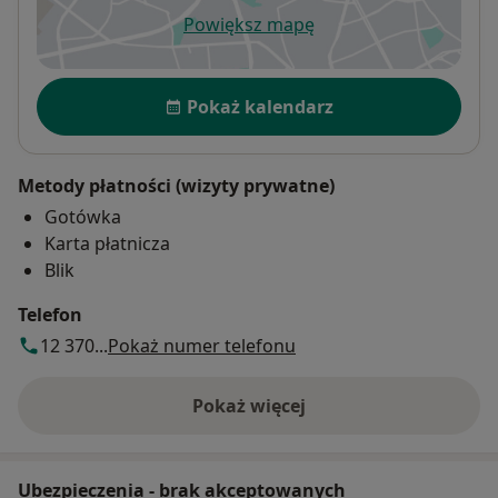
Powiększ mapę
otwiera się w nowej karcie
Dostępność
Pokaż kalendarz
Metody płatności (wizyty prywatne)
Gotówka
Karta płatnicza
Blik
Telefon
12 370...
Pokaż numer telefonu
Pokaż więcej
o adresie
Ubezpieczenia - brak akceptowanych