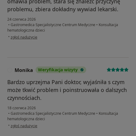
omawia problem, stara się znaleźć przyczynę
problemu, zbiera dokładny wywiad lekarski.
24 czerwca 2026
•
Gastromedica Specjalistyczne Centrum Medyczne
•
Konsultacja
hematologiczna dzieci
w opinii użytkownika Ola
•
zgłoś nadużycie
Monika
Weryfikacja wizyty
M
Bardzo uprzejma Pani doktor, wyjaśniła s czym
może tkwić problem i poinstruowała o dalszych
czynnościach.
18 czerwca 2026
•
Gastromedica Specjalistyczne Centrum Medyczne
•
Konsultacja
hematologiczna dzieci
w opinii użytkownika Monika
•
zgłoś nadużycie