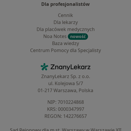
Dla profesjonalistów
Cennik
Dla lekarzy
Dla placówek medycznych
Noa Notes
nowość
Baza wiedzy
Centrum Pomocy dla Specjalisty
Kontakt
ZnanyLekarz - Strona główna
ZnanyLekarz Sp. z o.o.
ul. Kolejowa 5/7
01-217 Warszawa, Polska
NIP: ⁠7010224868
KRS: ⁠0000347997
REGON: ⁠142276657
Sąd Rejonowy dla m.st. Warszawy w Warszawie XII