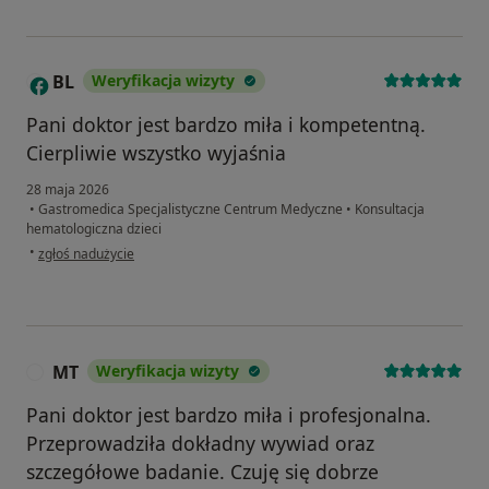
BL
Weryfikacja wizyty
B
Pani doktor jest bardzo miła i kompetentną.
Cierpliwie wszystko wyjaśnia
28 maja 2026
•
Gastromedica Specjalistyczne Centrum Medyczne
•
Konsultacja
hematologiczna dzieci
w opinii użytkownika BL
•
zgłoś nadużycie
MT
Weryfikacja wizyty
M
Pani doktor jest bardzo miła i profesjonalna.
Przeprowadziła dokładny wywiad oraz
szczegółowe badanie. Czuję się dobrze