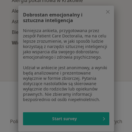
Alergia pokarmowa w Krakowie
Alergie skórne w Krakowie
Dobrostan emocjonalny i
sztuczna inteligencja
Astma w Krakowie
Niniejsza ankieta, przygotowana przez
Biegunka w Krakowie
zespół Patient Care Doctoralia, ma na celu
lepsze zrozumienie, w jaki sposób ludzie
Więcej (15)
korzystają z narzędzi sztucznej inteligencji
Więcej w kategorii: Najczęście leczone chorob
jako wsparcia dla swojego dobrostanu
emocjonalnego i zdrowia psychicznego.
Udział w ankiecie jest anonimowy, a wyniki
będą analizowane i prezentowane
wyłącznie w formie zbiorczej. Pytania
dotyczące nastolatków są skierowane
Serwis
wyłącznie do rodziców lub opiekunów
prawnych. Nie zbieramy informacji
bezpośrednio od osób niepełnoletnich.
Regulamin
Polityka prywatności pacjentów
Polityka prywatności profesjonalistów
Start survey
Polityka prywatności dla profesjonalistów, których
dane pozyskaliśmy samodzielnie