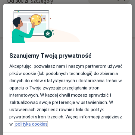
Od 300 zł
Szczegóły
W jaki sposób ustalane są ceny?
Adresy (2)
Szanujemy Twoją prywatność
Adres 1
Adres 2
Akceptując, pozwalasz nam i naszym partnerom używać
plików cookie (lub podobnych technologii) do zbierania
danych do celów statystycznych i dostarczania treści w
Gabinet Lekarski - Danuta Dubis
oparciu o Twoje zwyczaje przeglądania stron
3 Maja 23/1,
62-200
Gniezno
internetowych. W każdej chwili możesz sprawdzić i
zaktualizować swoje preferencje w ustawieniach. W
ustawieniach znajdziesz również linki do polityk
Powiększ mapę
otwiera się w nowej karcie
prywatności stron trzecich. Więcej informacji znajdziesz
w
polityka cookies
Dostępność
Pokaż kalendarz