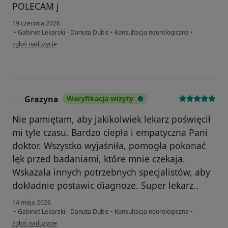
POLECAM j
19 czerwca 2026
•
Gabinet Lekarski - Danuta Dubis
•
Konsultacja neurologiczna
•
w opinii użytkownika Jerzy
zgłoś nadużycie
Grazyna
Weryfikacja wizyty
G
Nie pamiętam, aby jakikolwiek lekarz poświęcił
mi tyle czasu. Bardzo ciepła i empatyczna Pani
doktor. Wszystko wyjaśniła, pomogła pokonać
lęk przed badaniami, które mnie czekaja.
Wskazala innych potrzebnych specjalistów, aby
dokładnie postawic diagnoze. Super lekarz..
14 maja 2026
•
Gabinet Lekarski - Danuta Dubis
•
Konsultacja neurologiczna
•
w opinii użytkownika Grazyna
zgłoś nadużycie