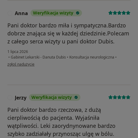
Anna
Weryfikacja wizyty
A
Pani doktor bardzo miła i sympatyczna.Bardzo
dobrze znająca się w każdej dziedzinie.Polecam
z całego serca wizyty u pani doktor Dubis.
1 lipca 2026
•
Gabinet Lekarski - Danuta Dubis
•
Konsultacja neurologiczna
•
w opinii użytkownika Anna
zgłoś nadużycie
Jerzy
Weryfikacja wizyty
J
Pani doktor bardzo rzeczowa, z dużą
cierpliwością do pacjenta. Wyjaśniła
wątpliwości. Leki zaorydnynowane bardzo
szybko zadziałały przynosząc ulgę w bólu.