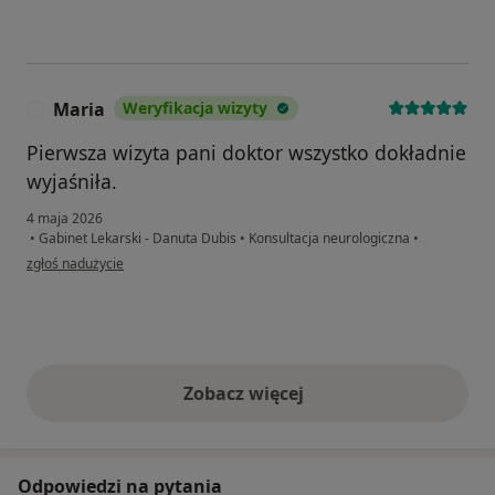
Maria
Weryfikacja wizyty
M
Pierwsza wizyta pani doktor wszystko dokładnie
wyjaśniła.
4 maja 2026
•
Gabinet Lekarski - Danuta Dubis
•
Konsultacja neurologiczna
•
w opinii użytkownika Maria
zgłoś nadużycie
Zobacz więcej
opinie powyżej
Odpowiedzi na pytania