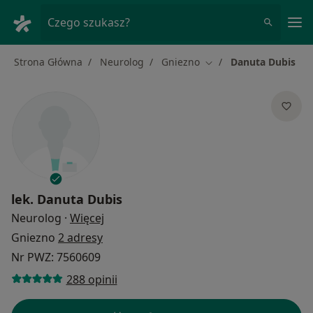
Me
Czego szukasz?
Strona Główna
Neurolog
Gniezno
Danuta Dubis
Zmień miasto
lek.
Danuta Dubis
O specjalizacjach
Neurolog
·
Więcej
Gniezno
2 adresy
Nr PWZ: 7560609
288 opinii