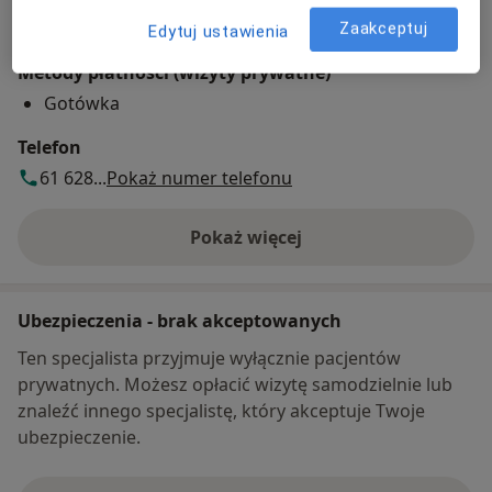
Zaakceptuj
Edytuj ustawienia
Metody płatności (wizyty prywatne)
Gotówka
Telefon
61 628...
Pokaż numer telefonu
Pokaż więcej
o adresie
Ubezpieczenia - brak akceptowanych
Ten specjalista przyjmuje wyłącznie pacjentów
prywatnych. Możesz opłacić wizytę samodzielnie lub
znaleźć innego specjalistę, który akceptuje Twoje
ubezpieczenie.