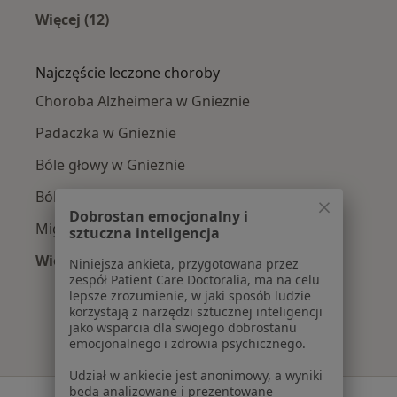
Więcej (12)
Więcej w kategorii: W pobliżu Gniezna
Najczęście leczone choroby
Choroba Alzheimera w Gnieznie
Padaczka w Gnieznie
Bóle głowy w Gnieznie
Bóle kręgosłupa w Gnieznie
Dobrostan emocjonalny i
Migrena w Gnieznie
sztuczna inteligencja
Więcej (15)
Niniejsza ankieta, przygotowana przez
zespół Patient Care Doctoralia, ma na celu
Więcej w kategorii: Najczęście leczone chorob
lepsze zrozumienie, w jaki sposób ludzie
korzystają z narzędzi sztucznej inteligencji
jako wsparcia dla swojego dobrostanu
emocjonalnego i zdrowia psychicznego.
Udział w ankiecie jest anonimowy, a wyniki
będą analizowane i prezentowane