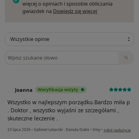
więcej o opiniach i sposobie obliczania
Dowiedz się więce
gwiazdek na
Dowiedz się więcej
Szukaj w opiniach
Joanna
Weryfikacja wizyty
J
Wszystko w najlepszym porządku.Bardzo miła p
. Doktor , wszystko wyjaśni ze szczegółami ,
skuteczne leczenie .
w opinii użytkownika
23 lipca 2026
•
Gabinet Lekarski - Danuta Dubis
•
Inny
•
zgłoś nadużycie