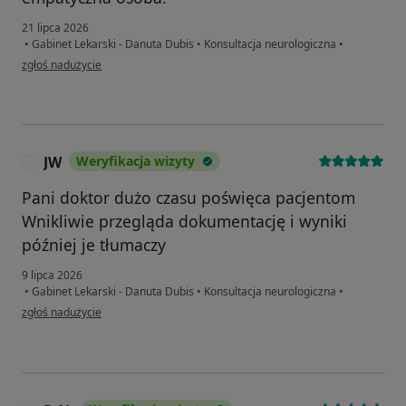
21 lipca 2026
•
Gabinet Lekarski - Danuta Dubis
•
Konsultacja neurologiczna
•
w opinii użytkownika Ewa AD
zgłoś nadużycie
JW
Weryfikacja wizyty
J
Pani doktor dużo czasu poświęca pacjentom
Wnikliwie przegląda dokumentację i wyniki
później je tłumaczy
9 lipca 2026
•
Gabinet Lekarski - Danuta Dubis
•
Konsultacja neurologiczna
•
w opinii użytkownika JW
zgłoś nadużycie