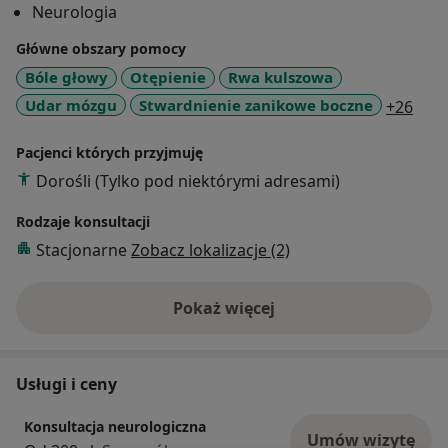
Neurologia
Od roku 1999 prowadzę specjalistyczną praktykę
lekarską w Gnieźnie.
Główne obszary pomocy
Bóle głowy
Otępienie
Rwa kulszowa
a11y
Udar mózgu
Stwardnienie zanikowe boczne
+26
Pacjenci których przyjmuję
Dorośli (Tylko pod niektórymi adresami)
Rodzaje konsultacji
Stacjonarne
Zobacz lokalizacje (2)
Pokaż więcej
o doświadczeniu
Usługi i ceny
Konsultacja neurologiczna
Umów wizytę