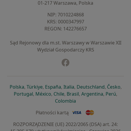
01-217 Warszawa, Polska
NIP: ⁠7010224868
KRS: ⁠0000347997
REGON: ⁠142276657
Sąd Rejonowy dla m.st. Warszawy w Warszawie XII
Wydział Gospodarczy KRS
Facebook
otwiera się w nowej karcie
otwiera się w nowej karcie
otwiera się w nowej karcie
otwiera się w nowej karcie
otwiera się w nowej karci
otwiera się
otwi
Polska
,
Türkiye
,
España
,
Italia
,
Deutschland
,
Česko
,
otwiera się w nowej karcie
otwiera się w nowej karcie
otwiera się w nowej karcie
otwiera się w nowej kar
otwiera się 
otwier
Portugal
,
México
,
Chile
,
Brasil
,
Argentina
,
Perú
,
otwiera się w nowej karc
Colombia
Płatności kartą
ROZPORZĄDZENIE (UE) 2022/2065 (DSA) art. 24: