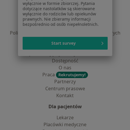
Serwis
wyłącznie w formie zbiorczej. Pytania
dotyczące nastolatków są skierowane
Regulamin
wyłącznie do rodziców lub opiekunów
Polityka prywatności pacjentów
prawnych. Nie zbieramy informacji
bezpośrednio od osób niepełnoletnich.
Polityka prywatności profesjonalistów
Polityka prywatności dla profesjonalistów, których
dane pozyskaliśmy samodzielnie
Start survey
Polityka cookies
Jak działają wyniki wyszukiwania
Dostępność
O nas
Praca
Rekrutujemy!
Partnerzy
Centrum prasowe
Kontakt
Dla pacjentów
Lekarze
Placówki medyczne