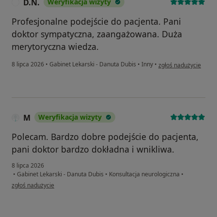
D.N.
Weryfikacja wizyty
D
Profesjonalne podejście do pacjenta. Pani
doktor sympatyczna, zaangażowana. Duża
merytoryczna wiedza.
w opinii użytkownika 
8 lipca 2026
•
Gabinet Lekarski - Danuta Dubis
•
Inny
•
zgłoś nadużycie
M
Weryfikacja wizyty
Polecam. Bardzo dobre podejście do pacjenta,
pani doktor bardzo dokładna i wnikliwa.
8 lipca 2026
•
Gabinet Lekarski - Danuta Dubis
•
Konsultacja neurologiczna
•
w opinii użytkownika M
zgłoś nadużycie