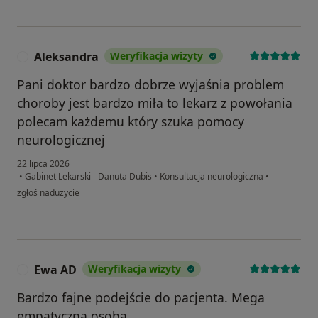
Aleksandra
Weryfikacja wizyty
A
Pani doktor bardzo dobrze wyjaśnia problem
choroby jest bardzo miła to lekarz z powołania
polecam każdemu który szuka pomocy
neurologicznej
22 lipca 2026
•
Gabinet Lekarski - Danuta Dubis
•
Konsultacja neurologiczna
•
w opinii użytkownika Aleksandra
zgłoś nadużycie
Ewa AD
Weryfikacja wizyty
E
Bardzo fajne podejście do pacjenta. Mega
empatyczna osoba.