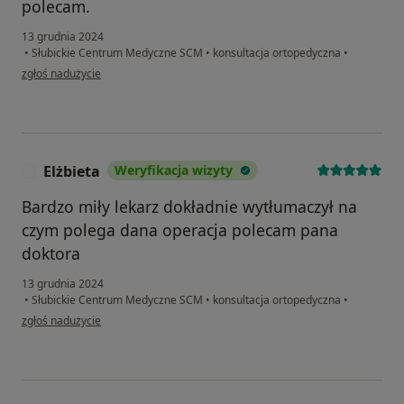
polecam.
13 grudnia 2024
•
Słubickie Centrum Medyczne SCM
•
konsultacja ortopedyczna
•
w opinii użytkownika Teresa
zgłoś nadużycie
Elżbieta
Weryfikacja wizyty
E
Bardzo miły lekarz dokładnie wytłumaczył na
czym polega dana operacja polecam pana
doktora
13 grudnia 2024
•
Słubickie Centrum Medyczne SCM
•
konsultacja ortopedyczna
•
w opinii użytkownika Elżbieta
zgłoś nadużycie