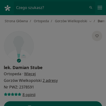
Me
Czego szukasz?
Strona Główna
Ortopeda
Gorzów Wielkopolski
Dami
Zmień mia
lek.
Damian Stube
O specjalizacjach
Ortopeda
·
Więcej
Gorzów Wielkopolski
2 adresy
Nr PWZ: 2378591
8 opinii