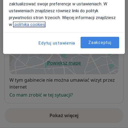
Adresy (2)
zaktualizować swoje preferencje w ustawieniach. W
ustawieniach znajdziesz również linki do polityk
Adres 1
Adres 2
prywatności stron trzecich. Więcej informacji znajdziesz
w
polityka cookies
Gabinet
Zaakceptuj
Edytuj ustawienia
Gorzów Wielkopolski
Powiększ mapę
otwiera się w nowej karcie
Dostępność
W tym gabinecie nie można umawiać wizyt przez
internet
Co mam zrobić w tej sytuacji?
Pokaż więcej
o adresie