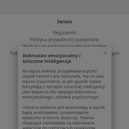
Serwis
Regulamin
Polityka prywatności pacjentów
Polityka prywatności profesjonalistów
Polityka prywatności dla profesjonalistów, których
Dobrostan emocjonalny i
dane pozyskaliśmy samodzielnie
sztuczna inteligencja
Polityka cookies
Niniejsza ankieta, przygotowana przez
Jak działają wyniki wyszukiwania
zespół Patient Care Doctoralia, ma na celu
Dostępność
lepsze zrozumienie, w jaki sposób ludzie
korzystają z narzędzi sztucznej inteligencji
O nas
jako wsparcia dla swojego dobrostanu
Praca
Rekrutujemy!
emocjonalnego i zdrowia psychicznego.
Partnerzy
Udział w ankiecie jest anonimowy, a wyniki
Centrum prasowe
będą analizowane i prezentowane
Kontakt
wyłącznie w formie zbiorczej. Pytania
dotyczące nastolatków są skierowane
Dla pacjentów
wyłącznie do rodziców lub opiekunów