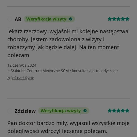
AB
Weryfikacja wizyty
A
lekarz rzeczowy, wyjaśnił mi kolejne następstwa
choroby. Jestem zadowolona z wizyty i
zobaczymy jak będzie dalej. Na ten moment
polecam
12 czerwca 2024
•
Słubickie Centrum Medyczne SCM
•
konsultacja ortopedyczna
•
w opinii użytkownika AB
zgłoś nadużycie
Zdzislaw
Weryfikacja wizyty
Z
Pan doktor bardzo mily, wyjasnil wszystkie moje
dolegliwosci wdrozyl leczenie polecam.