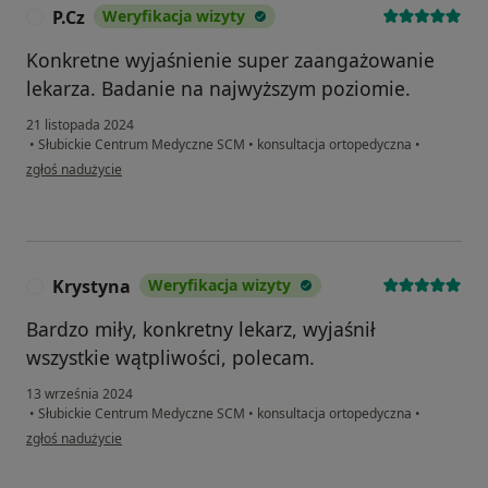
P.Cz
Weryfikacja wizyty
P
Konkretne wyjaśnienie super zaangażowanie
lekarza. Badanie na najwyższym poziomie.
21 listopada 2024
•
Słubickie Centrum Medyczne SCM
•
konsultacja ortopedyczna
•
w opinii użytkownika P.Cz
zgłoś nadużycie
Krystyna
Weryfikacja wizyty
K
Bardzo miły, konkretny lekarz, wyjaśnił
wszystkie wątpliwości, polecam.
13 września 2024
•
Słubickie Centrum Medyczne SCM
•
konsultacja ortopedyczna
•
w opinii użytkownika Krystyna
zgłoś nadużycie