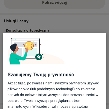
Pokaż więcej
o doświadczeniu
Usługi i ceny
Konsultacja ortopedyczna
Od 250 zł
Szczegóły
Konsultacja ortopedyczna + USG
Od 400 zł
Szczegóły
Preluksacja (USG bioderek)
400 zł
Szczegóły
Szanujemy Twoją prywatność
Akceptując, pozwalasz nam i naszym partnerom używać
plików cookie (lub podobnych technologii) do zbierania
W jaki sposób ustalane są ceny?
danych do celów statystycznych i dostarczania treści w
oparciu o Twoje zwyczaje przeglądania stron
internetowych. W każdej chwili możesz sprawdzić i