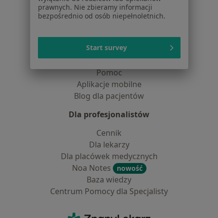
prawnych. Nie zbieramy informacji
Lekarze
bezpośrednio od osób niepełnoletnich.
Placówki medyczne
Pytania i odpowiedzi
Start survey
Usługi i zabiegi
Choroby
Pomoc
Aplikacje mobilne
Blog dla pacjentów
Dla profesjonalistów
Cennik
Dla lekarzy
Dla placówek medycznych
Noa Notes
nowość
Baza wiedzy
Centrum Pomocy dla Specjalisty
Kontakt
ZnanyLekarz - Strona główna