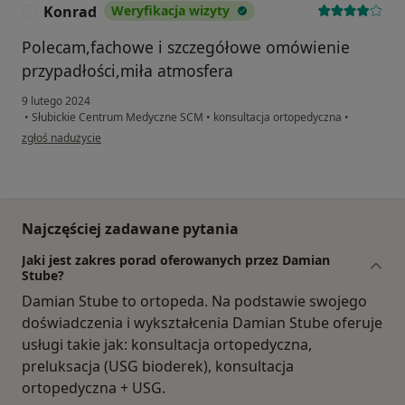
Konrad
Weryfikacja wizyty
K
Polecam,fachowe i szczegółowe omówienie
przypadłości,miła atmosfera
9 lutego 2024
•
Słubickie Centrum Medyczne SCM
•
konsultacja ortopedyczna
•
w opinii użytkownika Konrad
zgłoś nadużycie
Najczęściej zadawane pytania
Jaki jest zakres porad oferowanych przez Damian
Stube?
Damian Stube to ortopeda. Na podstawie swojego
doświadczenia i wykształcenia Damian Stube oferuje
usługi takie jak: konsultacja ortopedyczna,
preluksacja (USG bioderek), konsultacja
ortopedyczna + USG.