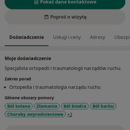
Pokaż dane kontaktowe
Poproś o wizytę
Doświadczenie
Usługi i ceny
Adresy
Ubezpi
Moje doświadczenie
Specjalista ortopedii i traumatologii narządów ruchu.
Zakres porad
Ortopedia i traumatologia narządu ruchu
Główne obszary pomocy
Ból kolana
Złamania
Ból biodra
Ból barku
a11y_sr_more_diseases
Choroby zwyrodnieniowe
+2