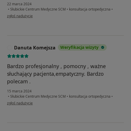
22 marca 2024
•
Słubickie Centrum Medyczne SCM
•
konsultacja ortopedyczna
•
w opinii użytkownika Zdzislaw
zgłoś nadużycie
Danuta Komejsza
Weryfikacja wizyty
D
Bardzo profesjonalny , pomocny , ważne
słuchający pacjenta,empatyczny. Bardzo
polecam .
15 marca 2024
•
Słubickie Centrum Medyczne SCM
•
konsultacja ortopedyczna
•
w opinii użytkownika Danuta Komejsza
zgłoś nadużycie