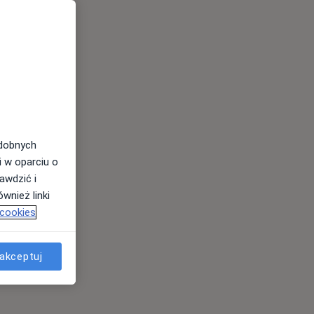
odobnych
i w oparciu o
awdzić i
wnież linki
 cookies
akceptuj