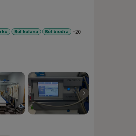
a11y_sr_more_diseases
arku
Ból kolana
Ból biodra
+20