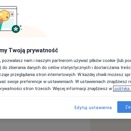
ekarskiego na Uniwersytecie
my Twoją prywatność
pia
.
Specjalizuję się w dziedzinie
em w bezpośredniej pracy z pacjentem.
, pozwalasz nam i naszym partnerom używać plików cookie (lub p
) do zbierania danych do celów statystycznych i dostarczania treśc
ej, jak i w zabiegach z
zaje przeglądania stron internetowych. W każdej chwili możesz spr
 in. fali uderzeniowej, czy
wać swoje preferencje w ustawieniach. W ustawieniach znajdziesz ró
prywatności stron trzecich. Więcej informacji znajdziesz w
polityka
Za
Edytuj ustawienia