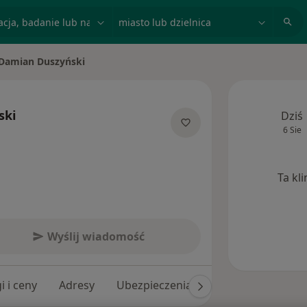
acja, badanie lub nazwisko
miasto lub dzielnica
Damian Duszyński
ń miasto
ski
Dziś
6 Sie
 specjalizacjach
Ta kl
Wyślij wiadomość
i i ceny
Adresy
Ubezpieczenia
Opinie (73)