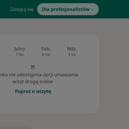
Zaloguj się
Dla profesjonalistów
Jutro
Sob,
Ndz,
Pon,
Wt,
7 Sie
8 Sie
9 Sie
10 Sie
11 Si
inika nie udostępnia opcji umawiania
wizyt drogą online
Poproś o wizytę