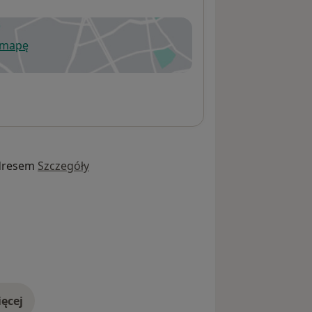
 mapę
wiera się w nowej karcie
dresem
Szczegóły
ęcej
adresie