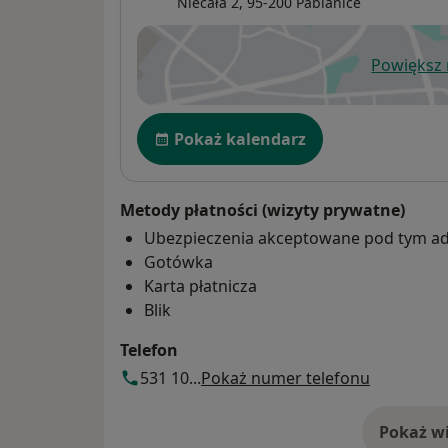
Niecała 2,
95-200
Pabianice
Powiększ
ot
Dostępność
Pokaż kalendarz
Metody płatności (wizyty prywatne)
Ubezpieczenia akceptowane pod tym a
Gotówka
Karta płatnicza
Blik
Telefon
531 10...
Pokaż numer telefonu
Pokaż wi
o 