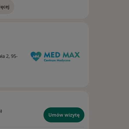
ęcej
doświadczeniu
a 2, 95-
a)
Umów wizytę