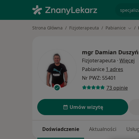
specjaliz
Strona Główna
Fizjoterapeuta
Pabianice
Zmie
mgr
Damian Duszyń
O
Fizjoterapeuta
·
Więcej
Pabianice
1 adres
Nr PWZ: 55401
73 opinie
Umów wizytę
Doświadczenie
Aktualności
Usług