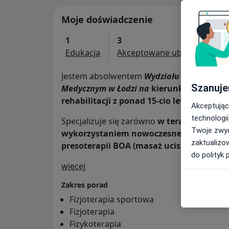
Moje doświadczenie
1
3
Edukacja
Akceptowane ubezpieczenia
Jestem absolwentem
Wydziału Wojskowo-L
Szanuje
Medycznym w Łodzi na
kierunku Fizjotera
rehabilitacji z ponad 15-cio letnim staż
Akceptując
technologii
Specjalizuje się zarówno
w terapii manualn
Twoje zwyc
wykorzystaniem nowoczesnego sprzętu, m.
zaktualizo
presoterapii BOA (masaż uciskowy).
do polityk 
O mnie
więcej
Zakres porad
Fizjoterapia sportowa
Fizjoterapia
Fizykoterapia