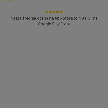
Nasza średnia ocena na App Store to 4.9 i 4.1 na
inż. Patrycja Bartkowiak-Łaban
Google Play Store
·
Więcej
Podolog
6 opinii
Leszczynowa 90/U6, Gdańsk
•
Mapa
Podobaltica- Centrum Podologiczne- Wkładki ortopedyczne
Konsultacja podologiczna
180 zł
Specjalista nie oferuje umawiania online pod tym adresem.
Poproś o wizytę