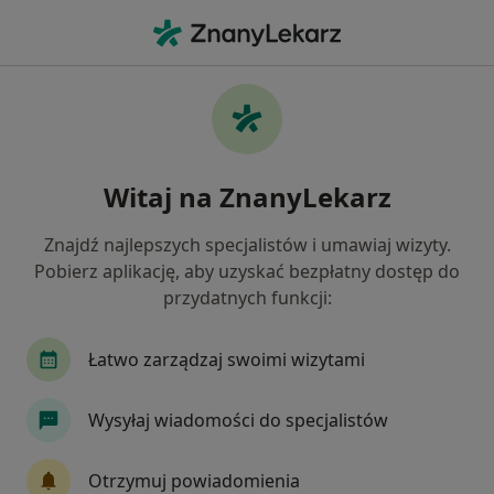
Me
Zielona Bakteria • Gdańsk, pomorskie
Filtry
• 1
Mapa
Zielona bakteria specjaliści w Gdańsku
Witaj na ZnanyLekarz
Jak działają wyniki wyszukiwania
Znajdź najlepszych specjalistów i umawiaj wizyty.
Pobierz aplikację, aby uzyskać bezpłatny dostęp do
Jakiego specjalisty szukasz?
przydatnych funkcji:
Podolog
Fizjoterapeuta
Łatwo zarządzaj swoimi wizytami
Wysyłaj wiadomości do specjalistów
Otrzymuj powiadomienia