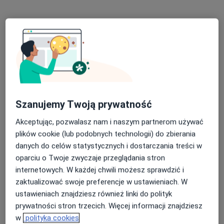
Natalia Belecka
·
Więcej
Podolog
22 opinie
Władysława Biegańskiego 10/7, Gdańsk
•
Mapa
Podologia CITIMEDIC
Szanujemy Twoją prywatność
Konsultacja podologiczna
100 zł
Specjalista nie oferuje umawiania online pod tym adresem.
Akceptując, pozwalasz nam i naszym partnerom używać
plików cookie (lub podobnych technologii) do zbierania
Poproś o wizytę
danych do celów statystycznych i dostarczania treści w
oparciu o Twoje zwyczaje przeglądania stron
internetowych. W każdej chwili możesz sprawdzić i
zaktualizować swoje preferencje w ustawieniach. W
ustawieniach znajdziesz również linki do polityk
prywatności stron trzecich. Więcej informacji znajdziesz
w
polityka cookies