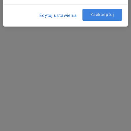
Zaakceptuj
Edytuj ustawienia
mgr Martyna Wałaszkowska
·
Więcej
Podolog
77 opinii
Leszczynowa 90/U6, Gdańsk
•
Mapa
Podobaltica- Centrum Podologiczne- Wkładki ortopedyczne
Konsultacja podologiczna
180 zł
Specjalista nie oferuje umawiania online pod tym adresem.
Poproś o wizytę