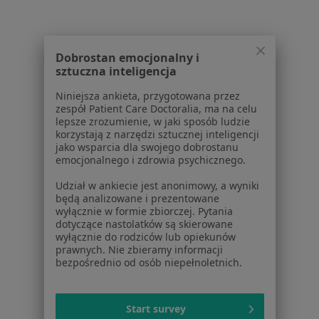
Polityka cookies
Jak działają wyniki wyszukiwania
Dostępność
Dobrostan emocjonalny i
O nas
sztuczna inteligencja
Praca
Rekrutujemy!
Niniejsza ankieta, przygotowana przez
Partnerzy
zespół Patient Care Doctoralia, ma na celu
Centrum prasowe
lepsze zrozumienie, w jaki sposób ludzie
korzystają z narzędzi sztucznej inteligencji
Kontakt
jako wsparcia dla swojego dobrostanu
emocjonalnego i zdrowia psychicznego.
Dla pacjentów
Udział w ankiecie jest anonimowy, a wyniki
Lekarze
będą analizowane i prezentowane
Placówki medyczne
wyłącznie w formie zbiorczej. Pytania
Pytania i odpowiedzi
dotyczące nastolatków są skierowane
wyłącznie do rodziców lub opiekunów
Usługi i zabiegi
prawnych. Nie zbieramy informacji
Choroby
bezpośrednio od osób niepełnoletnich.
Pomoc
Aplikacje mobilne
Blog dla pacjentów
Start survey