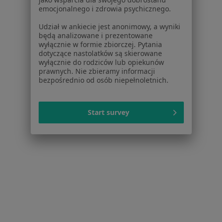
emocjonalnego i zdrowia psychicznego.
Cennik
Dla lekarzy
Udział w ankiecie jest anonimowy, a wyniki
będą analizowane i prezentowane
Dla placówek medycznych
wyłącznie w formie zbiorczej. Pytania
Noa Notes
nowość
dotyczące nastolatków są skierowane
Baza wiedzy
wyłącznie do rodziców lub opiekunów
prawnych. Nie zbieramy informacji
Centrum Pomocy dla Specjalisty
bezpośrednio od osób niepełnoletnich.
Kontakt
ZnanyLekarz - Strona główna
Start survey
ZnanyLekarz Sp. z o.o.
ul. Kolejowa 5/7
01-217 Warszawa, Polska
NIP: ⁠7010224868
KRS: ⁠0000347997
REGON: ⁠142276657
Sąd Rejonowy dla m.st. Warszawy w Warszawie XII
Wydział Gospodarczy KRS