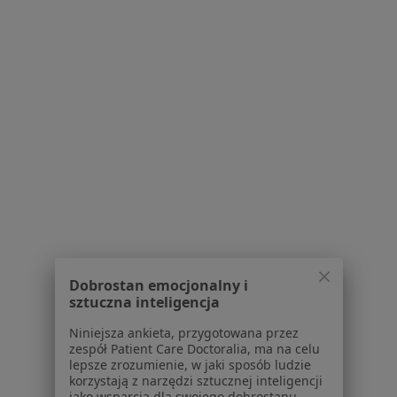
Jak działają wyniki wyszukiwania
Dostępność
O nas
Praca
Rekrutujemy!
Partnerzy
Centrum prasowe
Kontakt
Dla pacjentów
Lekarze
Placówki medyczne
Pytania i odpowiedzi
Usługi i zabiegi
Dobrostan emocjonalny i
Choroby
sztuczna inteligencja
Pomoc
Niniejsza ankieta, przygotowana przez
Aplikacje mobilne
zespół Patient Care Doctoralia, ma na celu
Blog dla pacjentów
lepsze zrozumienie, w jaki sposób ludzie
korzystają z narzędzi sztucznej inteligencji
Dla profesjonalistów
jako wsparcia dla swojego dobrostanu