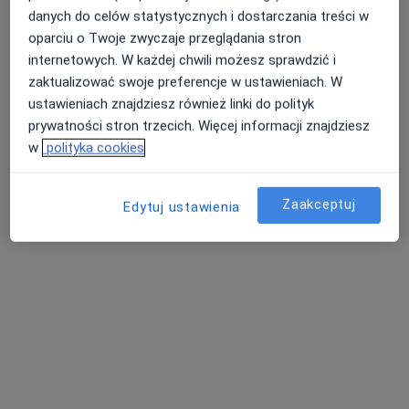
danych do celów statystycznych i dostarczania treści w
oparciu o Twoje zwyczaje przeglądania stron
internetowych. W każdej chwili możesz sprawdzić i
zaktualizować swoje preferencje w ustawieniach. W
ustawieniach znajdziesz również linki do polityk
prywatności stron trzecich. Więcej informacji znajdziesz
lek. Małgorzata Kozłowska
w
polityka cookies
·
Więcej
Internista, Lekarz pierwszego kontaktu
3 opinie
Zaakceptuj
Edytuj ustawienia
Błońska 18 POZ, Wołomin
•
Mapa
Mak-Med Klinika Chorób Cywilizacyjnych
Konsultacja internistyczna (NFZ)
Darmowa usługa
Specjalista nie oferuje umawiania online pod tym adresem.
Poproś o wizytę