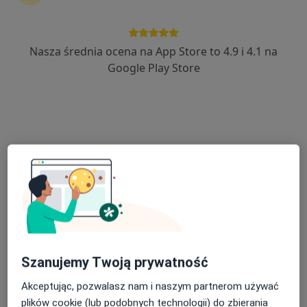
Nasza średnia ocena na App Store to 4.9 i 4.1 na
lek. Ija Sanocka
Google Play Store
·
Więcej
Ginekolog, Ultrasonografista
135 opinii
Adres
Online
Leśna 8, Kobyłka
•
Mapa
Gabinet Położniczo-Ginekologiczny Ija Sanocka
Konsultacja ginekologiczna
od 200 zł
Specjalista nie oferuje umawiania online pod tym adresem.
Poproś o wizytę
Szanujemy Twoją prywatność
Akceptując, pozwalasz nam i naszym partnerom używać
plików cookie (lub podobnych technologii) do zbierania