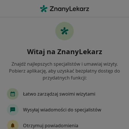
Me
Zespół Napięcia Przedmiesiączkowego • Kobyłka, mazowieckie
Filtry
• 1
Ubezpieczenie
Map
Zespół napięcia przedmiesiączkowego
Witaj na ZnanyLekarz
specjaliści w Kobyłce
Jak działają wyniki wyszukiwania
Znajdź najlepszych specjalistów i umawiaj wizyty.
Pobierz aplikację, aby uzyskać bezpłatny dostęp do
przydatnych funkcji:
Jakiego specjalisty szukasz?
Ginekolog
Internista
Ultrasonografista
Łatwo zarządzaj swoimi wizytami
Wysyłaj wiadomości do specjalistów
Otrzymuj powiadomienia