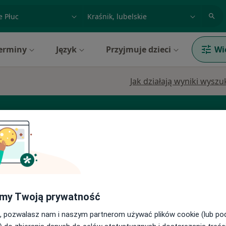
acja, badanie lub nazwisko
miasto lub dzielnica
erminy
Język
Przyjmuje dzieci
Wi
Jak działają wyniki wysz
Dermatolog
Endokrynolog
Zobacz więcej
a-
Dziś
Jutro
Ndz,
Pon,
7 Sie
8 Sie
9 Sie
10 Sie
my Twoją prywatność
ej
, pozwalasz nam i naszym partnerom używać plików cookie (lub p
Umawianie online nie jest dostępne