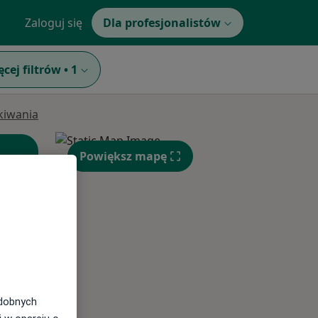
Zaloguj się
Dla profesjonalistów
ęcej filtrów
•
1
ukiwania
Powiększ mapę
Wt,
Śr,
Czw,
11 Sie
12 Sie
13 Sie
odobnych