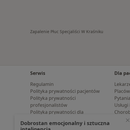
Zapalenie Płuc Specjaliści W Kraśniku
Serwis
Dla pa
Regulamin
Lekarz
Polityka prywatności pacjentów
Placów
Polityka prywatności
Pytani
profesjonalistów
Usługi 
Polityka prywatności dla
Choro
profesjonalistów, których dane
Pomoc
Dobrostan emocjonalny i sztuczna
pozyskaliśmy samodzielnie
Aplika
inteligencja