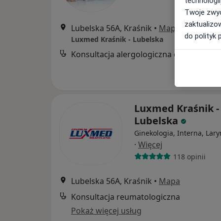
technologii
Twoje zwyc
zaktualizo
Lubelska 56A, Kraśnik
•
Mapa
do polityk 
Luxmed Kraśnik - Lubelska
Konsultacja alergologiczna dzieci
Luxmed Kraśnik -
Lubelska
Ginekologia, Interna, Lar
·
Więcej
118 opinii
Lubelska 56A, Kraśnik
•
Mapa
Konsultacja reumatologiczna
Pokaż więcej usług