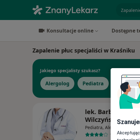
specjaliz
Konsultacje online
Dostępne t
Zapalenie płuc specjaliści w Kraśniku
Jakiego specjalisty szukasz?
Alergolog
Pediatra
Chirurg
lek. Barbara Molg
Wilczyńska
Szanuje
·
Więc
Pediatra, Alergolog
Akceptując
15 opinii