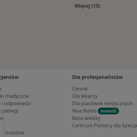
Więcej (15)
Więcej w kategorii:
cjentów
Dla profesjonalistów
e
Cennik
ki medyczne
Dla lekarzy
a i odpowiedzi
Dla placówek medycznych
i zabiegi
Noa Notes
nowość
by
Baza wiedzy
Centrum Pomocy dla Specjal
cje mobilne