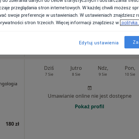
) do zbierania danych do celów statystycznych i dostarczania treśc
zaje przeglądania stron internetowych. W każdej chwili możesz spr
Poproś o wizytę
wać swoje preferencje w ustawieniach. W ustawieniach znajdziesz ró
prywatności stron trzecich. Więcej informacji znajdziesz w
polityka
200 zł
Za
Edytuj ustawienia
Dziś
Jutro
Ndz,
Pon,
7 Sie
8 Sie
9 Sie
10 Sie
yngologia
Umawianie online nie jest dostępne
Pokaż profil
180 zł