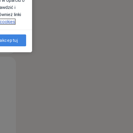
i w oparciu o
awdzić i
wnież linki
 cookies
akceptuj
Wt,
Śr,
Czw,
11 Sie
12 Sie
13 Sie