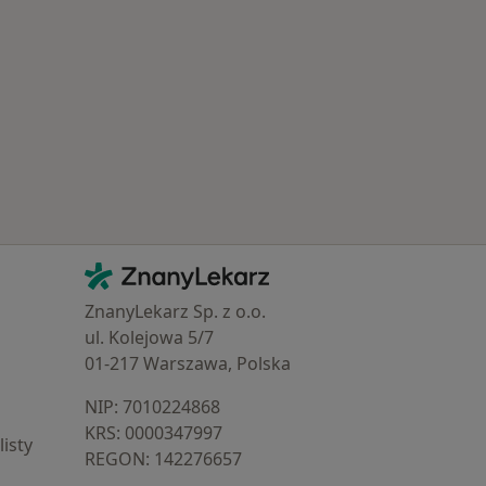
 Schorzenia w Kraśniku
Kontakt
ZnanyLekarz - Strona główna
ZnanyLekarz Sp. z o.o.
ul. Kolejowa 5/7
01-217 Warszawa, Polska
NIP: ⁠7010224868
KRS: ⁠0000347997
isty
REGON: ⁠142276657