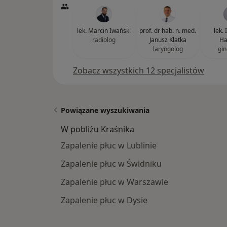
lek. Marcin Iwański
prof. dr hab. n. med.
lek.
radiolog
Janusz Klatka
Ha
laryngolog
gin
Zobacz wszystkich 12 specjalistów
Powiązane wyszukiwania
W pobliżu Kraśnika
Zapalenie płuc w Lublinie
Zapalenie płuc w Świdniku
Zapalenie płuc w Warszawie
Zapalenie płuc w Dysie