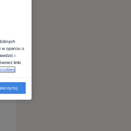
odobnych
i w oparciu o
awdzić i
wnież linki
 cookies
Pon,
Wt,
Śr,
10 Sie
11 Sie
12 Sie
akceptuj