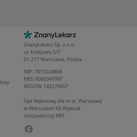
Kontakt
ZnanyLekarz - Strona główna
ZnanyLekarz Sp. z o.o.
ul. Kolejowa 5/7
01-217 Warszawa, Polska
NIP: ⁠7010224868
KRS: ⁠0000347997
isty
REGON: ⁠142276657
Sąd Rejonowy dla m.st. Warszawy
w Warszawie XII Wydział
Gospodarczy KRS
Facebook
otwiera się w nowej karcie