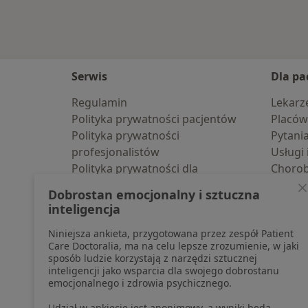
Serwis
Dla pa
Regulamin
Lekarz
Polityka prywatności pacjentów
Placów
Polityka prywatności
Pytani
profesjonalistów
Usługi 
Polityka prywatności dla
Choro
profesjonalistów, których dane
Pomoc
Dobrostan emocjonalny i sztuczna
pozyskaliśmy samodzielnie
Aplika
inteligencja
Polityka cookies
Blog d
Niniejsza ankieta, przygotowana przez zespół Patient
Jak działają wyniki wyszukiwania
Care Doctoralia, ma na celu lepsze zrozumienie, w jaki
Dostępność
sposób ludzie korzystają z narzędzi sztucznej
O nas
inteligencji jako wsparcia dla swojego dobrostanu
emocjonalnego i zdrowia psychicznego.
Praca
Rekrutujemy!
Partnerzy
Udział w ankiecie jest anonimowy, a wyniki będą