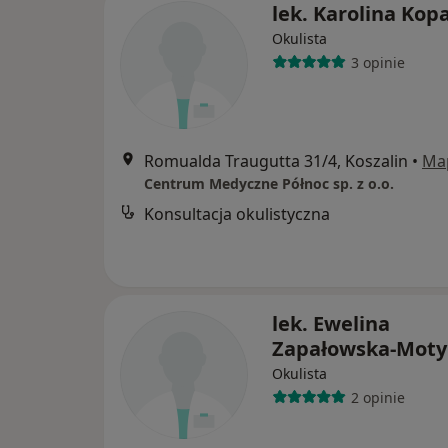
lek. Karolina Kop
Okulista
3 opinie
Romualda Traugutta 31/4, Koszalin
•
Ma
Centrum Medyczne Północ sp. z o.o.
Konsultacja okulistyczna
lek. Ewelina
Zapałowska-Moty
Okulista
2 opinie