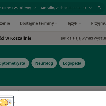
acja, badanie lub nazwisko
miasto lub dzielnica
zenie
Dostępne terminy
Język
Przyjmu
ci w Koszalinie
Jak działają wyniki wysz
Optometrysta
Neurolog
Logopeda
Dziś
Jutro
Sob,
Ndz,
6 Sie
7 Sie
8 Sie
9 Sie