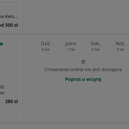
Gabinet Neurologiczny – dr n. med. Katarzyna Kaczmarek, Koszalin (prywatna praktyka).
od 500 zł
Dziś
Jutro
Sob,
Ndz,
6 Sie
7 Sie
8 Sie
9 Sie
Umawianie online nie jest dostępne
Poproś o wizytę
pa
acz
280 zł