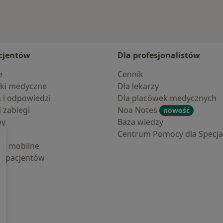
cjentów
Dla profesjonalistów
e
Cennik
ki medyczne
Dla lekarzy
a i odpowiedzi
Dla placówek medycznych
i zabiegi
Noa Notes
nowość
by
Baza wiedzy
Centrum Pomocy dla Specjal
cje mobilne
la pacjentów