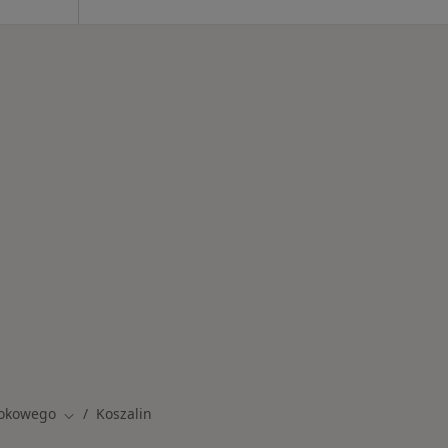
szalinie
rokowego
Koszalin
Zmień miasto