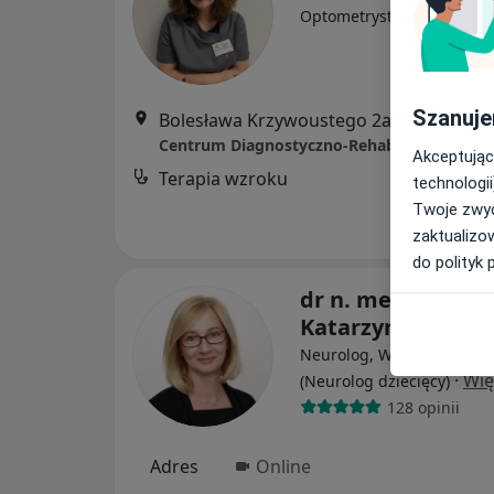
Optometrysta
Szanuje
Bolesława Krzywoustego 2a/2, Koszalin
Centrum Diagnostyczno-Rehabilitacyjne A
Akceptując
Terapia wzroku
technologii
Twoje zwyc
zaktualizo
do polityk 
dr n. med. i n. o z
Katarzyna Kaczm
Neurolog, W trakcie specja
·
Wię
(Neurolog dziecięcy)
128 opinii
Adres
Online