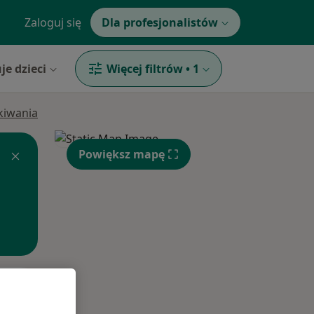
Zaloguj się
Dla profesjonalistów
je dzieci
Więcej filtrów
•
1
ukiwania
Powiększ mapę
Pon,
Wt,
Śr,
10 Sie
11 Sie
12 Sie