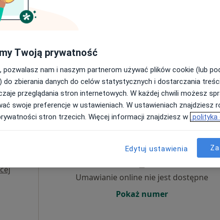
Umawianie online nie jest dostępne
Poproś o wizytę
my Twoją prywatność
•
Mapa
mberMed
, pozwalasz nam i naszym partnerom używać plików cookie (lub p
750 zł
) do zbierania danych do celów statystycznych i dostarczania treśc
zaje przeglądania stron internetowych. W każdej chwili możesz spr
wać swoje preferencje w ustawieniach. W ustawieniach znajdziesz ró
prywatności stron trzecich. Więcej informacji znajdziesz w
polityka
dr.
Dziś
Jutro
Sob,
Ndz,
arek
6 Sie
7 Sie
8 Sie
9 Sie
Za
Edytuj ustawienia
lizacji
cej
Umawianie online nie jest dostępne
Pokaż numer