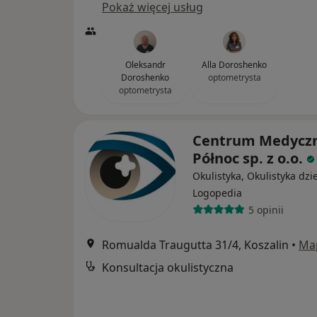
Pokaż więcej usług
Oleksandr
Alla Doroshenko
Doroshenko
optometrysta
optometrysta
Centrum Medycz
Północ sp. z o.o.
Okulistyka, Okulistyka dzi
Logopedia
5 opinii
Romualda Traugutta 31/4, Koszalin
•
Ma
Konsultacja okulistyczna