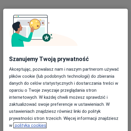
mgr Julia Rutka
·
Więcej
Psycholog
2 opinie
Szanujemy Twoją prywatność
Adres
Online
Akceptując, pozwalasz nam i naszym partnerom używać
plików cookie (lub podobnych technologii) do zbierania
Długa 64A, Głogów
•
Mapa
danych do celów statystycznych i dostarczania treści w
Gabinet Psychologiczny Julia Rutka
oparciu o Twoje zwyczaje przeglądania stron
internetowych. W każdej chwili możesz sprawdzić i
Konsultacja psychologiczna
210 zł
zaktualizować swoje preferencje w ustawieniach. W
Specjalista nie oferuje umawiania online pod tym adresem.
ustawieniach znajdziesz również linki do polityk
prywatności stron trzecich. Więcej informacji znajdziesz
Poproś o wizytę
w
polityka cookies