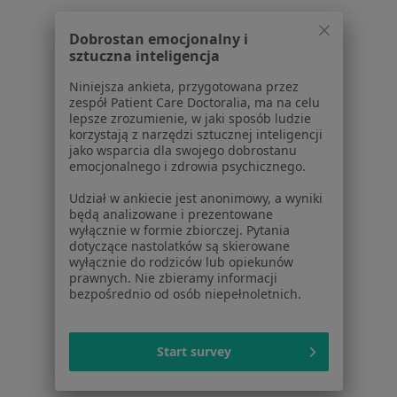
Jak działają wyniki wyszukiwania
Dostępność
Dobrostan emocjonalny i
O nas
sztuczna inteligencja
Praca
Rekrutujemy!
Partnerzy
Niniejsza ankieta, przygotowana przez
zespół Patient Care Doctoralia, ma na celu
Centrum prasowe
lepsze zrozumienie, w jaki sposób ludzie
Kontakt
korzystają z narzędzi sztucznej inteligencji
jako wsparcia dla swojego dobrostanu
Dla pacjentów
emocjonalnego i zdrowia psychicznego.
Lekarze
Udział w ankiecie jest anonimowy, a wyniki
będą analizowane i prezentowane
Placówki medyczne
wyłącznie w formie zbiorczej. Pytania
Pytania i odpowiedzi
dotyczące nastolatków są skierowane
Usługi i zabiegi
wyłącznie do rodziców lub opiekunów
prawnych. Nie zbieramy informacji
Choroby
bezpośrednio od osób niepełnoletnich.
Pomoc
Aplikacje mobilne
Blog dla pacjentów
Start survey
Dla profesjonalistów