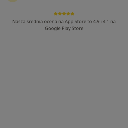
Nasza średnia ocena na App Store to 4.9 i 4.1 na
mgr Tomasz Deptuch
Google Play Store
·
Więcej
Psycholog
Adres 1
Adres 2
Łąkowa 2, Bytom Odrzański
•
Mapa
Prywatny Gabinet Tomasz Deptuch
Konsultacja psychologiczna (pierwsza wizyta)
od 200 zł
Specjalista nie oferuje umawiania online pod tym adresem.
Poproś o wizytę