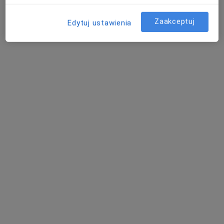
Zaakceptuj
Edytuj ustawienia
lek. Adam Kurtys
·
Więcej
W trakcie specjalizacji (Psychiatra)
18 opinii
Parafialna 5a/1, Głogów
•
Mapa
MindMedic Centrum Psychologiczno - Psychiatryczne
Konsultacja psychiatryczna (pierwsza wizyta)
260 zł
Specjalista nie oferuje umawiania online pod tym adresem.
Poproś o wizytę