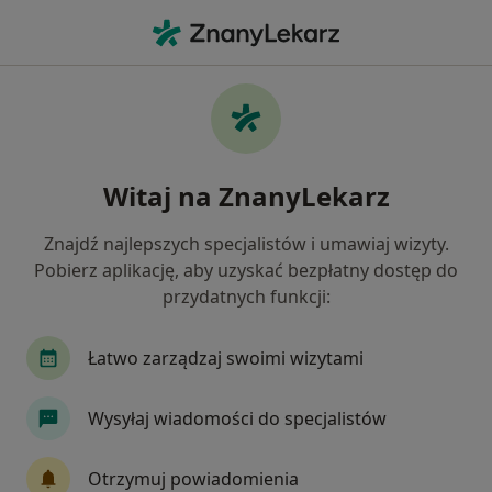
Me
Zaburzenia Psychiczne • Głogów, dolnośląskie
Filtry
• 1
Mapa
Zaburzenia psychiczne specjaliści w
Witaj na ZnanyLekarz
Głogowie
Jak działają wyniki wyszukiwania
Znajdź najlepszych specjalistów i umawiaj wizyty.
Pobierz aplikację, aby uzyskać bezpłatny dostęp do
przydatnych funkcji:
Jakiego specjalisty szukasz?
Psycholog
Psychoterapeuta
Psychiatra
Łatwo zarządzaj swoimi wizytami
Wysyłaj wiadomości do specjalistów
Otrzymuj powiadomienia