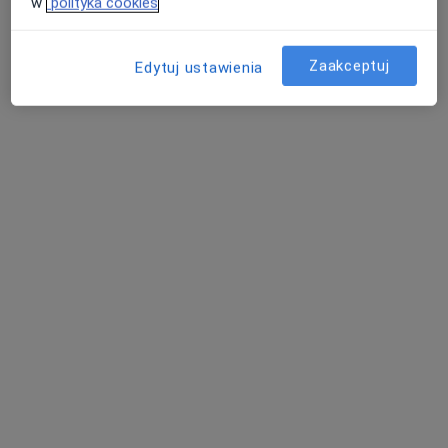
w
polityka cookies
Zaakceptuj
Edytuj ustawienia
Bezpieczne płatności
lek. dent. Urszula Witek - Furman
·
Więcej
Stomatolog
3 opinie
Zawiła 65X, Kraków
•
Mapa
MediSmile
Konsultacja stomatologiczna
150 zł
Specjalista nie oferuje umawiania online pod tym adresem.
Poproś o wizytę