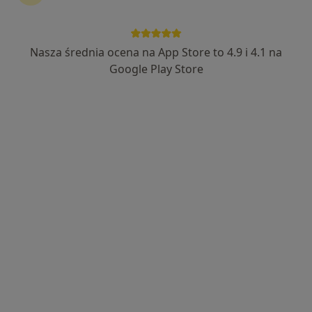
Nasza średnia ocena na App Store to 4.9 i 4.1 na
Bezpieczne płatności
Google Play Store
lek. dent. Agata Pardus
·
Więcej
Ortodonta
80 opinii
Józefa Marcika 14A, V piętro, lokal 1, Kraków
•
Mapa
Pardus Clinic
Konsultacja ortodontyczna
300 zł
Specjalista nie oferuje umawiania online pod tym adresem.
Poproś o wizytę