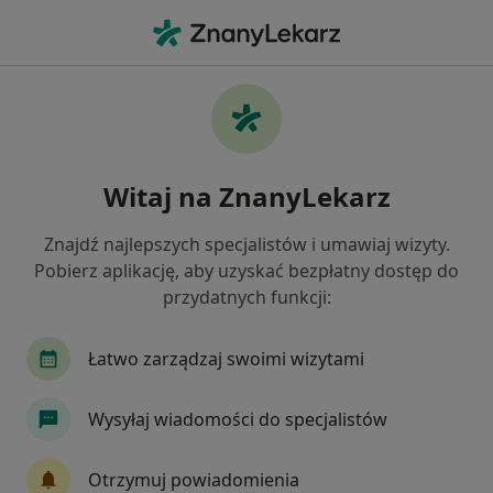
Me
Wady Zębów • Mogilany, małopolskie
Filtry
• 1
Ubezpieczenie
Map
Wady zębów specjaliści w Mogilanach
Witaj na ZnanyLekarz
Jak działają wyniki wyszukiwania
Znajdź najlepszych specjalistów i umawiaj wizyty.
Pobierz aplikację, aby uzyskać bezpłatny dostęp do
Jakiego specjalisty szukasz?
przydatnych funkcji:
Stomatolog
Ortodonta
Protetyk stomato
Łatwo zarządzaj swoimi wizytami
Wysyłaj wiadomości do specjalistów
Otrzymuj powiadomienia