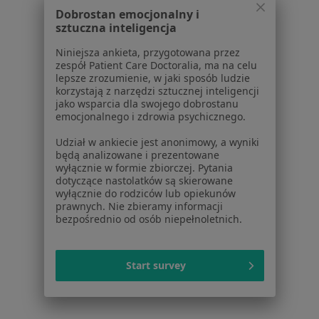
Więcej (15)
Dobrostan emocjonalny i
Więcej w kategorii: Schorzenia w Mogilanach
sztuczna inteligencja
Niniejsza ankieta, przygotowana przez
zespół Patient Care Doctoralia, ma na celu
Strona Główna
Choroby
Wady Zębów
Zmień miasto
lepsze zrozumienie, w jaki sposób ludzie
Mogilany
Zmień miasto
korzystają z narzędzi sztucznej inteligencji
jako wsparcia dla swojego dobrostanu
emocjonalnego i zdrowia psychicznego.
Udział w ankiecie jest anonimowy, a wyniki
będą analizowane i prezentowane
wyłącznie w formie zbiorczej. Pytania
dotyczące nastolatków są skierowane
Serwis
wyłącznie do rodziców lub opiekunów
prawnych. Nie zbieramy informacji
Regulamin
bezpośrednio od osób niepełnoletnich.
Polityka prywatności pacjentów
Polityka prywatności profesjonalistów
Start survey
Polityka prywatności dla profesjonalistów, których
dane pozyskaliśmy samodzielnie
Polityka cookies