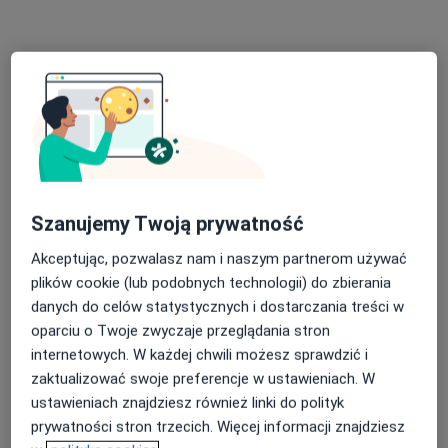
Bezpieczne płatności
lek. dent. Anna Jurkowska-Bruska
·
Więcej
Stomatolog
3 opinie
Zawiła 65X, Kraków
•
Mapa
Szanujemy Twoją prywatność
MediSmile
Akceptując, pozwalasz nam i naszym partnerom używać
Konsultacja protetyczna
300 zł
plików cookie (lub podobnych technologii) do zbierania
Specjalista nie oferuje umawiania online pod tym adresem.
danych do celów statystycznych i dostarczania treści w
oparciu o Twoje zwyczaje przeglądania stron
Poproś o wizytę
internetowych. W każdej chwili możesz sprawdzić i
zaktualizować swoje preferencje w ustawieniach. W
ustawieniach znajdziesz również linki do polityk
prywatności stron trzecich. Więcej informacji znajdziesz