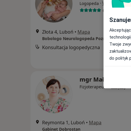
·
Więcej
Logopeda
64 opinie
Szanuje
Akceptując
Złota 4, Luboń
•
Mapa
technologii
Twoje zwyc
Konsultacja logopedyczna
zaktualizo
do polityk 
mgr Małgorzata 
·
Więcej
Fizjoterapeuta
Reymonta 1, Luboń
•
Mapa
Gabinet Dobrostan