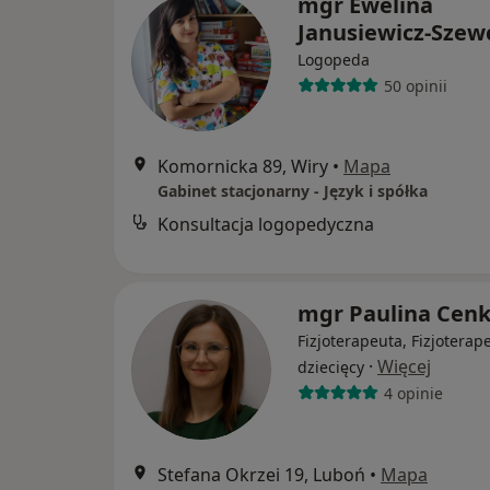
mgr Ewelina
Janusiewicz-Szew
Logopeda
50 opinii
Komornicka 89, Wiry
•
Mapa
Gabinet stacjonarny - Język i spółka
Konsultacja logopedyczna
mgr Paulina Cenk
Fizjoterapeuta, Fizjoterap
·
Więcej
dziecięcy
4 opinie
Stefana Okrzei 19, Luboń
•
Mapa