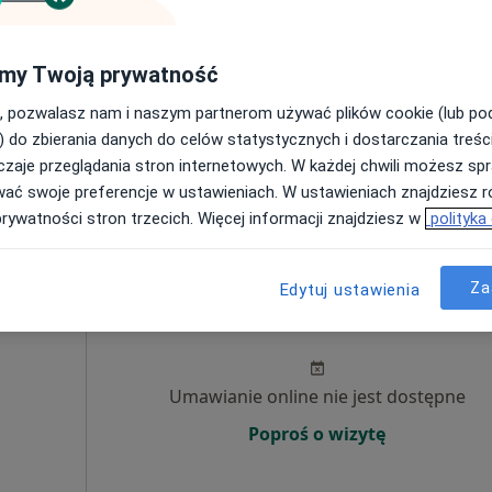
Umawianie online nie jest dostępne
my Twoją prywatność
Poproś o wizytę
, pozwalasz nam i naszym partnerom używać plików cookie (lub p
) do zbierania danych do celów statystycznych i dostarczania treśc
Bobologo Neurologopeda Poznań Weronika Selewońko
zaje przeglądania stron internetowych. W każdej chwili możesz spr
230 zł
wać swoje preferencje w ustawieniach. W ustawieniach znajdziesz ró
prywatności stron trzecich. Więcej informacji znajdziesz w
polityka
Za
Edytuj ustawienia
Maul
Dziś
Jutro
Sob,
Ndz,
6 Sie
7 Sie
8 Sie
9 Sie
Umawianie online nie jest dostępne
Poproś o wizytę