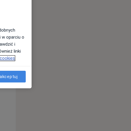
odobnych
i w oparciu o
awdzić i
wnież linki
 cookies
akceptuj
Pon,
Wt,
Śr,
10 Sie
11 Sie
12 Sie