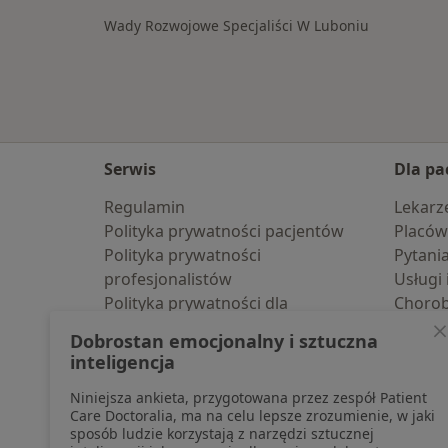
Wady Rozwojowe Specjaliści W Luboniu
Serwis
Dla pa
Regulamin
Lekarz
Polityka prywatności pacjentów
Placów
Polityka prywatności
Pytani
profesjonalistów
Usługi 
Polityka prywatności dla
Choro
profesjonalistów, których dane
Pomoc
Dobrostan emocjonalny i sztuczna
pozyskaliśmy samodzielnie
Aplika
inteligencja
Polityka cookies
Blog d
Niniejsza ankieta, przygotowana przez zespół Patient
Jak działają wyniki wyszukiwania
Care Doctoralia, ma na celu lepsze zrozumienie, w jaki
Dostępność
sposób ludzie korzystają z narzędzi sztucznej
O nas