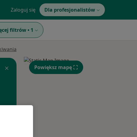
Zaloguj się
Dla profesjonalistów
ęcej filtrów
•
1
ukiwania
Powiększ mapę
Pon,
Wt,
Śr,
10 Sie
11 Sie
12 Sie