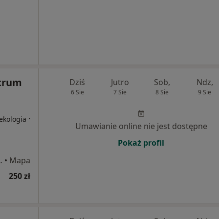
trum
Dziś
Jutro
Sob,
Ndz,
6 Sie
7 Sie
8 Sie
9 Sie
·
ekologia
Umawianie online nie jest dostępne
Pokaż profil
. Fabrycznej, Luboń
•
Mapa
250 zł