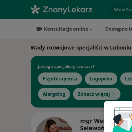
specjaliz
Konsultacje online
Dostępne t
Wady rozwojowe specjaliści w Luboniu
Jakiego specjalisty szukasz?
Fizjoterapeuta
Logopeda
Le
Alergolog
Zobacz więcej
mgr Weronika
Selewońko