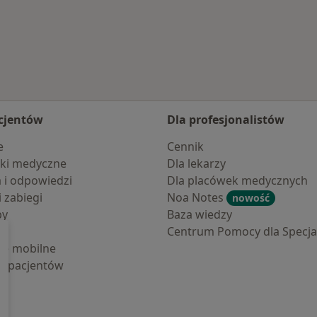
cjentów
Dla profesjonalistów
e
Cennik
ki medyczne
Dla lekarzy
a i odpowiedzi
Dla placówek medycznych
i zabiegi
Noa Notes
nowość
by
Baza wiedzy
Centrum Pomocy dla Specjal
cje mobilne
la pacjentów