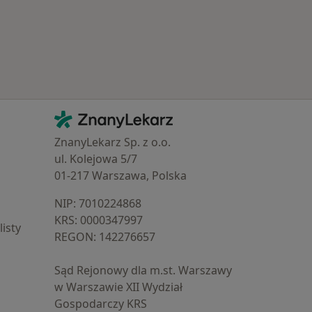
Kontakt
ZnanyLekarz - Strona główna
ZnanyLekarz Sp. z o.o.
ul. Kolejowa 5/7
01-217 Warszawa, Polska
NIP: ⁠7010224868
KRS: ⁠0000347997
isty
REGON: ⁠142276657
Sąd Rejonowy dla m.st. Warszawy
w Warszawie XII Wydział
Gospodarczy KRS