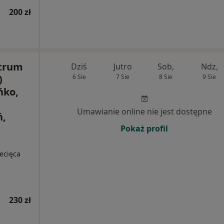
200 zł
trum
Dziś
Jutro
Sob,
Ndz,
)
6 Sie
7 Sie
8 Sie
9 Sie
ńko,
Umawianie online nie jest dostępne
ń,
Pokaż profil
ecięca
230 zł