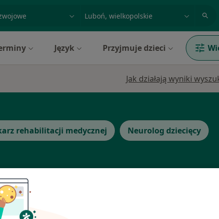
acja, badanie lub nazwisko
miasto lub dzielnica
erminy
Język
Przyjmuje dzieci
Wi
Jak działają wyniki wysz
karz rehabilitacji medycznej
Neurolog dziecięcy
Dziś
Jutro
Sob,
Ndz,
6 Sie
7 Sie
8 Sie
9 Sie