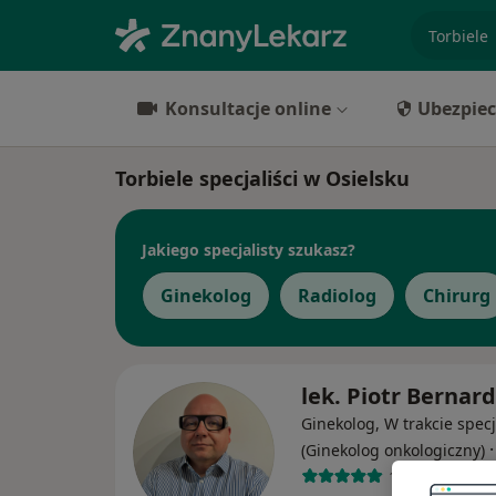
specjaliz
Konsultacje online
Ubezpiec
Torbiele specjaliści w Osielsku
Jakiego specjalisty szukasz?
Ginekolog
Radiolog
Chirurg
lek. Piotr Bernard
Ginekolog, W trakcie specj
(Ginekolog onkologiczny)
112 opinii