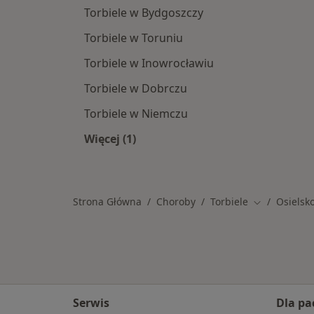
Torbiele w Bydgoszczy
Torbiele w Toruniu
Torbiele w Inowrocławiu
Torbiele w Dobrczu
Torbiele w Niemczu
Więcej (1)
Więcej w kategorii: W pobliżu Osiels
Strona Główna
Choroby
Torbiele
Osielsk
Zmień miast
Serwis
Dla pa