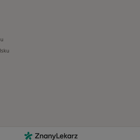
ku
lsku
Schorzenia w Osielsku
Kontakt
ZnanyLekarz - Strona główna