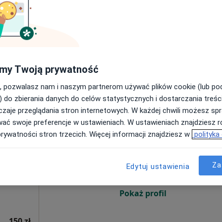
Poproś o wizytę
my Twoją prywatność
od 350 zł
, pozwalasz nam i naszym partnerom używać plików cookie (lub p
) do zbierania danych do celów statystycznych i dostarczania treśc
zaje przeglądania stron internetowych. W każdej chwili możesz spr
wać swoje preferencje w ustawieniach. W ustawieniach znajdziesz ró
Dziś
Jutro
Ndz,
Pon,
prywatności stron trzecich. Więcej informacji znajdziesz w
polityka
7 Sie
8 Sie
9 Sie
10 Sie
·
erna
Za
Edytuj ustawienia
Umawianie online nie jest dostępne
Pokaż profil
150 zł