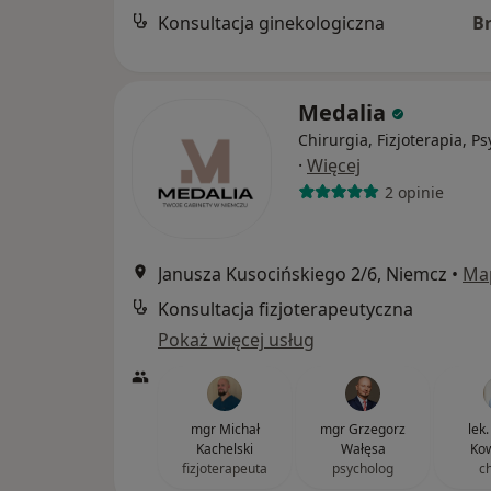
Konsultacja ginekologiczna
B
Medalia
Chirurgia, Fizjoterapia, P
·
Więcej
2 opinie
Janusza Kusocińskiego 2/6, Niemcz
•
Ma
Konsultacja fizjoterapeutyczna
Pokaż więcej usług
mgr Michał
mgr Grzegorz
lek
Kachelski
Wałęsa
Kow
fizjoterapeuta
psycholog
c