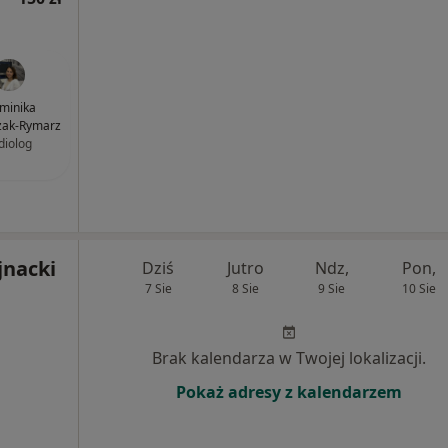
minika
ak-Rymarz
diolog
jnacki
Dziś
Jutro
Ndz,
Pon,
7 Sie
8 Sie
9 Sie
10 Sie
Brak kalendarza w Twojej lokalizacji.
Pokaż adresy z kalendarzem