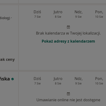
Dziś
Jutro
Ndz,
Pon,
7 Sie
8 Sie
9 Sie
10 Sie
·
diolog)
Brak kalendarza w Twojej lokalizacji.
Pokaż adresy z kalendarzem
rak ceny
ińska
Dziś
Jutro
Ndz,
Pon,
7 Sie
8 Sie
9 Sie
10 Sie
Umawianie online nie jest dostępne