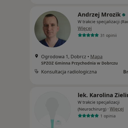
Andrzej Mrozik
W trakcie specjalizacji (Ra
Więcej
31 opinii
Ogrodowa 1, Dobrcz
•
Mapa
SPZOZ Gminna Przychodnia w Dobrczu
Konsultacja radiologiczna
B
lek. Karolina Ziel
W trakcie specjalizacji
·
Więcej
(Neurochirurg)
1 opinia