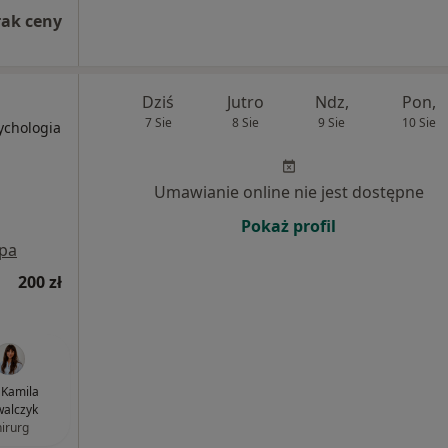
rak ceny
Dziś
Jutro
Ndz,
Pon,
7 Sie
8 Sie
9 Sie
10 Sie
sychologia
Umawianie online nie jest dostępne
Pokaż profil
pa
200 zł
. Kamila
alczyk
hirurg