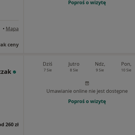
Poproś o wizytę
•
Mapa
rak ceny
Dziś
Jutro
Ndz,
Pon,
czak
7 Sie
8 Sie
9 Sie
10 Sie
Umawianie online nie jest dostępne
Poproś o wizytę
od 260 zł