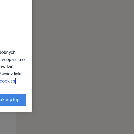
odobnych
i w oparciu o
awdzić i
wnież linki
Wt,
Śr,
Czw,
 cookies
11 Sie
12 Sie
13 Sie
akceptuj