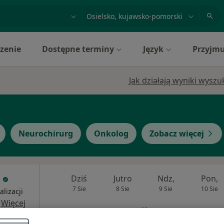
acja, badanie lub nazwisko
miasto lub dzielnica
zenie
Dostępne terminy
Język
Przyjmu
Jak działają wyniki wysz
Neurochirurg
Onkolog
Zobacz więcej
Dziś
Jutro
Ndz,
Pon,
7 Sie
8 Sie
9 Sie
10 Sie
alizacji
·
Więcej
Umawianie online nie jest dostępne