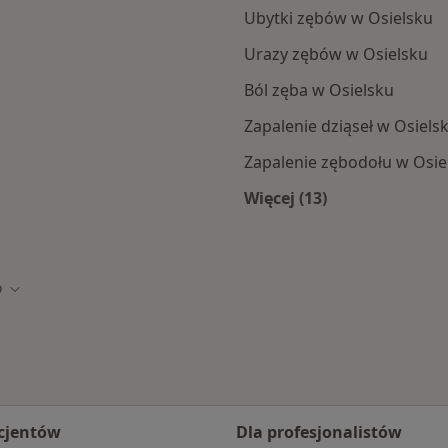
Ubytki zębów w Osielsku
Urazy zębów w Osielsku
Ból zęba w Osielsku
Zapalenie dziąseł w Osiels
Zapalenie zębodołu w Osie
Więcej (13)
ka
Więcej w kategorii: 
o
o
Zmień miasto
cjentów
Dla profesjonalistów