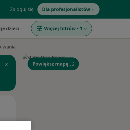
Zaloguj się
Dla profesjonalistów
je dzieci
Więcej filtrów
•
1
ukiwania
Powiększ mapę
Wt,
Śr,
Czw,
11 Sie
12 Sie
13 Sie