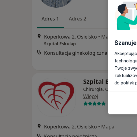
Adres 1
Adres 2
Koperkowa 2, Osielsko
•
Mapa
Szanuje
Szpital Eskulap
Konsultacja ginekologiczna
Akceptując
technologii
Twoje zwyc
zaktualizo
Szpital Eskulap
do polityk 
Chirurgia, Ortopedia, Int
Więcej
1453 opinie
Koperkowa 2, Osielsko
•
Mapa
Konsultacja położnicza