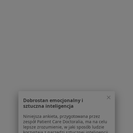
Polityka prywatności profesjonalistów
Polityka prywatności dla profesjonalistów, których
dane pozyskaliśmy samodzielnie
Polityka cookies
Jak działają wyniki wyszukiwania
Dostępność
O nas
Praca
Rekrutujemy!
Partnerzy
Centrum prasowe
Kontakt
Dla pacjentów
Lekarze
Dobrostan emocjonalny i
Placówki medyczne
sztuczna inteligencja
Pytania i odpowiedzi
Niniejsza ankieta, przygotowana przez
Usługi i zabiegi
zespół Patient Care Doctoralia, ma na celu
Choroby
lepsze zrozumienie, w jaki sposób ludzie
korzystają z narzędzi sztucznej inteligencji