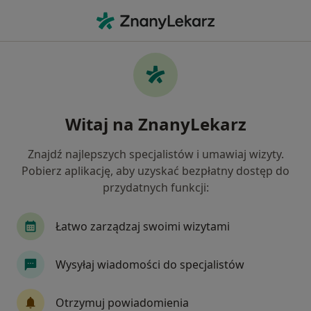
Me
Torbiel Galaretowata • Świebodzice, dolnośląskie
Filtry
• 1
Mapa
Torbiel galaretowata specjaliści w
Witaj na ZnanyLekarz
Świebodzicach
Jak działają wyniki wyszukiwania
Znajdź najlepszych specjalistów i umawiaj wizyty.
Pobierz aplikację, aby uzyskać bezpłatny dostęp do
przydatnych funkcji:
Jakiego specjalisty szukasz?
Ortopeda
Chirurg
Chirurg dziecięcy
Łatwo zarządzaj swoimi wizytami
Wysyłaj wiadomości do specjalistów
Otrzymuj powiadomienia