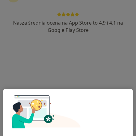
Nasza średnia ocena na App Store to 4.9 i 4.1 na
lek. Michał Mazur
Google Play Store
·
Więcej
Ortopeda
26 opinii
Długa 2e, Wałbrzych
•
Mapa
Affidea Wałbrzych
Konsultacja ortopedyczna
od 250 zł
Specjalista nie oferuje umawiania online pod tym adresem.
Poproś o wizytę