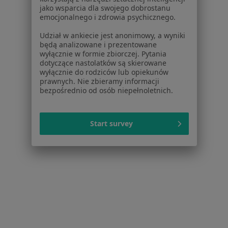
Pomoc
jako wsparcia dla swojego dobrostanu
Aplikacje mobilne
emocjonalnego i zdrowia psychicznego.
Blog dla pacjentów
Udział w ankiecie jest anonimowy, a wyniki
będą analizowane i prezentowane
Dla profesjonalistów
wyłącznie w formie zbiorczej. Pytania
dotyczące nastolatków są skierowane
Cennik
wyłącznie do rodziców lub opiekunów
Dla lekarzy
prawnych. Nie zbieramy informacji
Dla placówek medycznych
bezpośrednio od osób niepełnoletnich.
Noa Notes
nowość
Baza wiedzy
Start survey
Centrum Pomocy dla Specjalisty
Kontakt
ZnanyLekarz - Strona główna
ZnanyLekarz Sp. z o.o.
ul. Kolejowa 5/7
01-217 Warszawa, Polska
NIP: ⁠7010224868