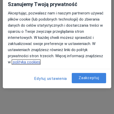
Szanujemy Twoją prywatność
Akceptując, pozwalasz nam i naszym partnerom używać
plików cookie (lub podobnych technologii) do zbierania
Affidea Wałbrzych
danych do celów statystycznych i dostarczania treści w
Ortopedia, Radiologia
oparciu o Twoje zwyczaje przeglądania stron
33 opinie
internetowych. W każdej chwili możesz sprawdzić i
zaktualizować swoje preferencje w ustawieniach. W
Długa 2e, Wałbrzych
•
Mapa
ustawieniach znajdziesz również linki do polityk
Konsultacja diagnostyczna
od 250 zł
prywatności stron trzecich. Więcej informacji znajdziesz
Pokaż więcej usług
w
polityka cookies
Zaakceptuj
Edytuj ustawienia
lek. Michał Mazur
USG Affidea
Rezonans
ortopeda
diagnostyka
Magnetyczny Affidea
diagnostyka
Brak dostępnych specjalistów z wolnymi terminami w tym centrum medycznym.
Pokaż profil