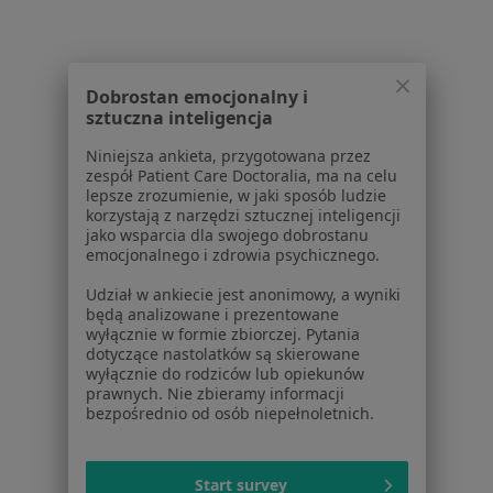
Serwis
Regulamin
Dobrostan emocjonalny i
Polityka prywatności pacjentów
sztuczna inteligencja
Polityka prywatności profesjonalistów
Polityka prywatności dla profesjonalistów, których
Niniejsza ankieta, przygotowana przez
zespół Patient Care Doctoralia, ma na celu
dane pozyskaliśmy samodzielnie
lepsze zrozumienie, w jaki sposób ludzie
Polityka cookies
korzystają z narzędzi sztucznej inteligencji
Jak działają wyniki wyszukiwania
jako wsparcia dla swojego dobrostanu
emocjonalnego i zdrowia psychicznego.
Dostępność
O nas
Udział w ankiecie jest anonimowy, a wyniki
Praca
Rekrutujemy!
będą analizowane i prezentowane
wyłącznie w formie zbiorczej. Pytania
Partnerzy
dotyczące nastolatków są skierowane
Centrum prasowe
wyłącznie do rodziców lub opiekunów
Kontakt
prawnych. Nie zbieramy informacji
bezpośrednio od osób niepełnoletnich.
Dla pacjentów
Lekarze
Start survey