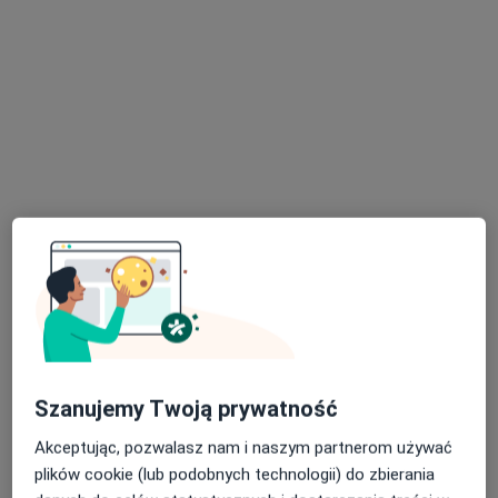
lek. Maciej Kozieł
·
Więcej
Chirurg
255 opinii
Bawarczyków 9, Toruń
•
Mapa
Centrum Medyczne Centrum Rehabilitacji INREMED
Konsultacja chirurgiczna
280 zł
Specjalista nie oferuje umawiania online pod tym adresem.
Poproś o wizytę
Szanujemy Twoją prywatność
Akceptując, pozwalasz nam i naszym partnerom używać
plików cookie (lub podobnych technologii) do zbierania