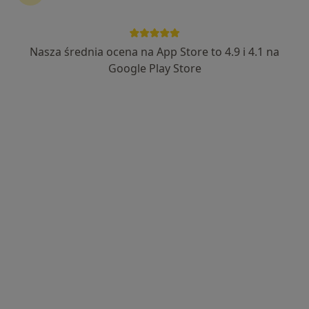
Nasza średnia ocena na App Store to 4.9 i 4.1 na
Google Play Store
Bezpieczne płatności
lek. Michał Jagielnicki
W trakcie specjalizacji (Ortopeda), Lekarz wykonujący zabiegi
·
Więcej
medycyny estetycznej
87 opinii
Jakuba Suleckiego 2F, Toruń
•
Mapa
Revitology Clinic
Konsultacja ortopedyczna + USG
300 zł
Specjalista nie oferuje umawiania online pod tym adresem.
Poproś o wizytę