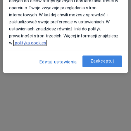
danych do celów statystycznych i dostarczania treści w
oparciu o Twoje zwyczaje przeglądania stron
internetowych. W każdej chwili możesz sprawdzić i
zaktualizować swoje preferencje w ustawieniach. W
ustawieniach znajdziesz również linki do polityk
prywatności stron trzecich. Więcej informacji znajdziesz
Bezpieczne płatności
w
polityka cookies
lek. Janusz Ogonowski
·
Więcej
Chirurg
Zaakceptuj
Edytuj ustawienia
Łódzka 35-37, Toruń
•
Mapa
Melius Clinic
Konsultacja chirurgiczna
280 zł
Specjalista nie oferuje umawiania online pod tym adresem.
Poproś o wizytę