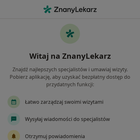
Me
Tłuszczaki • Aleksandrów Kujawski, kujawsko-pomorskie
Filtry
• 1
Mapa
Tłuszczaki specjaliści w Aleksandrowie
Witaj na ZnanyLekarz
Kujawskim
Jak działają wyniki wyszukiwania
Znajdź najlepszych specjalistów i umawiaj wizyty.
Pobierz aplikację, aby uzyskać bezpłatny dostęp do
przydatnych funkcji:
Jakiego specjalisty szukasz?
Ortopeda
Chirurg
Neurolog
Fizjoter
Łatwo zarządzaj swoimi wizytami
Wysyłaj wiadomości do specjalistów
Otrzymuj powiadomienia