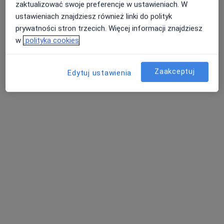
zaktualizować swoje preferencje w ustawieniach. W
ustawieniach znajdziesz również linki do polityk
prywatności stron trzecich. Więcej informacji znajdziesz
w
polityka cookies
dr n. med. Anna Leśniak
·
Okulista, Lekarz wykonujący zabiegi medycyny estetycznej
Zaakceptuj
Więcej
Edytuj ustawienia
132 opinie
Jagiellońska 5, Miechów
•
Mapa
Dr Kowalska Clinic
Konsultacja okulistyczna
Brak ceny
Specjalista nie oferuje umawiania online pod tym adresem.
Poproś o wizytę