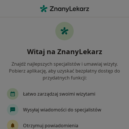
Me
Starzenie Się Skóry • Miechów, małopolskie
Filtry
• 1
Mapa
Starzenie się skóry specjaliści w Miechowie
Witaj na ZnanyLekarz
Jak działają wyniki wyszukiwania
Znajdź najlepszych specjalistów i umawiaj wizyty.
Pobierz aplikację, aby uzyskać bezpłatny dostęp do
Jakiego specjalisty szukasz?
przydatnych funkcji:
Lekarz wykonujący zabiegi medycyny estetycznej
Łatwo zarządzaj swoimi wizytami
Wysyłaj wiadomości do specjalistów
Otrzymuj powiadomienia