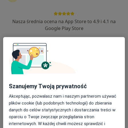
Nasza średnia ocena na App Store to 4.9 i 4.1 na
lek. Filip Reś
Google Play Store
Chirurg naczyniowy, Chirurg, Lekarz wykonujący zabiegi
·
Więcej
medycyny estetycznej
168 opinii
Jagiellońska 5, Miechów
•
Mapa
Dr Kowalska Clinic
Konsultacja chirurga naczyniowego
od 300 zł
Specjalista nie oferuje umawiania online pod tym adresem.
Szanujemy Twoją prywatność
Poproś o wizytę
Akceptując, pozwalasz nam i naszym partnerom używać
plików cookie (lub podobnych technologii) do zbierania
danych do celów statystycznych i dostarczania treści w
oparciu o Twoje zwyczaje przeglądania stron
internetowych. W każdej chwili możesz sprawdzić i