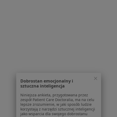
Partnerzy
Centrum prasowe
Kontakt
Dla pacjentów
Lekarze
Placówki medyczne
Pytania i odpowiedzi
Usługi i zabiegi
Choroby
Pomoc
Aplikacje mobilne
Blog dla pacjentów
Dobrostan emocjonalny i
sztuczna inteligencja
Dla profesjonalistów
Niniejsza ankieta, przygotowana przez
zespół Patient Care Doctoralia, ma na celu
Cennik
lepsze zrozumienie, w jaki sposób ludzie
Dla lekarzy
korzystają z narzędzi sztucznej inteligencji
Dla placówek medycznych
jako wsparcia dla swojego dobrostanu