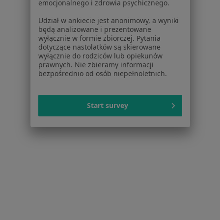
emocjonalnego i zdrowia psychicznego.
Noa Notes
nowość
Baza wiedzy
Udział w ankiecie jest anonimowy, a wyniki
Centrum Pomocy dla Specjalisty
będą analizowane i prezentowane
wyłącznie w formie zbiorczej. Pytania
Kontakt
dotyczące nastolatków są skierowane
ZnanyLekarz - Strona główna
wyłącznie do rodziców lub opiekunów
prawnych. Nie zbieramy informacji
ZnanyLekarz Sp. z o.o.
bezpośrednio od osób niepełnoletnich.
ul. Kolejowa 5/7
01-217 Warszawa, Polska
Start survey
NIP: ⁠7010224868
KRS: ⁠0000347997
REGON: ⁠142276657
Sąd Rejonowy dla m.st. Warszawy w Warszawie XII
Wydział Gospodarczy KRS
Facebook
otwiera się w nowej karcie