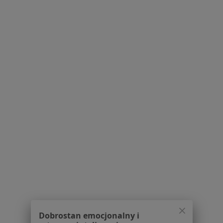
Dostępność
O nas
Praca
Rekrutujemy!
Partnerzy
Centrum prasowe
Kontakt
Dla pacjentów
Lekarze
Placówki medyczne
Pytania i odpowiedzi
Usługi i zabiegi
Choroby
Pomoc
Aplikacje mobilne
Blog dla pacjentów
Dla profesjonalistów
Dobrostan emocjonalny i