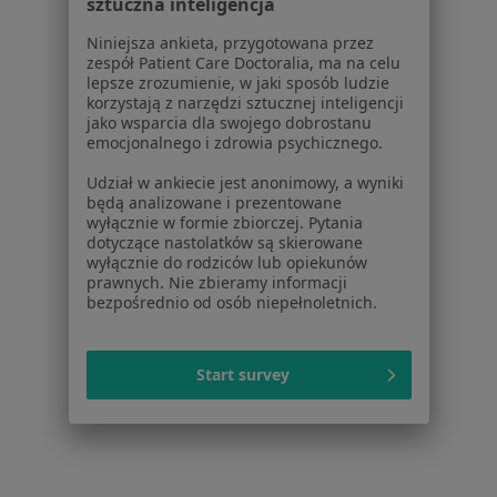
Cennik
sztuczna inteligencja
Dla lekarzy
Niniejsza ankieta, przygotowana przez
Dla placówek medycznych
zespół Patient Care Doctoralia, ma na celu
Noa Notes
nowość
lepsze zrozumienie, w jaki sposób ludzie
korzystają z narzędzi sztucznej inteligencji
Baza wiedzy
jako wsparcia dla swojego dobrostanu
Centrum Pomocy dla Specjalisty
emocjonalnego i zdrowia psychicznego.
Kontakt
Udział w ankiecie jest anonimowy, a wyniki
ZnanyLekarz - Strona główna
będą analizowane i prezentowane
wyłącznie w formie zbiorczej. Pytania
ZnanyLekarz Sp. z o.o.
dotyczące nastolatków są skierowane
ul. Kolejowa 5/7
wyłącznie do rodziców lub opiekunów
prawnych. Nie zbieramy informacji
01-217 Warszawa, Polska
bezpośrednio od osób niepełnoletnich.
NIP: ⁠7010224868
KRS: ⁠0000347997
Start survey
REGON: ⁠142276657
Sąd Rejonowy dla m.st. Warszawy w Warszawie XII
Wydział Gospodarczy KRS