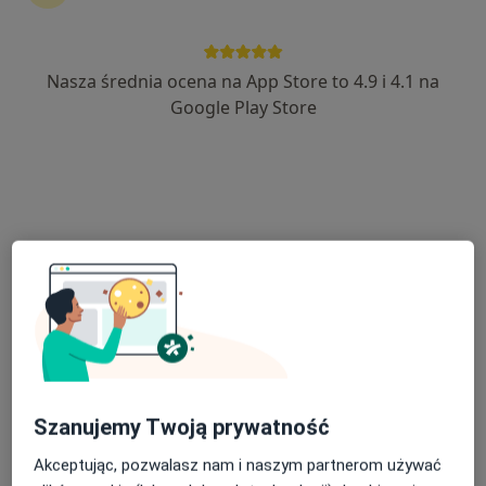
Nasza średnia ocena na App Store to 4.9 i 4.1 na
mgr Kamil Pajor
Google Play Store
·
Więcej
Fizjoterapeuta
279 opinii
Adres
Online
Wędkarska 16, Kostrzyn nad Odrą
•
Mapa
Fit Test Family
Konsultacja fizjoterapeutyczna
od 150 zł
Specjalista nie oferuje umawiania online pod tym adresem.
Poproś o wizytę
Szanujemy Twoją prywatność
Akceptując, pozwalasz nam i naszym partnerom używać