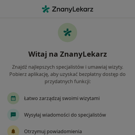
Me
Rwa Kulszowa • Kostrzyn nad Odrą, lubuskie
Filtry
• 1
Mapa
Rwa kulszowa specjaliści w Kostrzynie nad
Witaj na ZnanyLekarz
Odrą
Jak działają wyniki wyszukiwania
Znajdź najlepszych specjalistów i umawiaj wizyty.
Pobierz aplikację, aby uzyskać bezpłatny dostęp do
przydatnych funkcji:
Jakiego specjalisty szukasz?
Fizjoterapeuta
Ortopeda
Dietetyk
Łatwo zarządzaj swoimi wizytami
Wysyłaj wiadomości do specjalistów
Otrzymuj powiadomienia