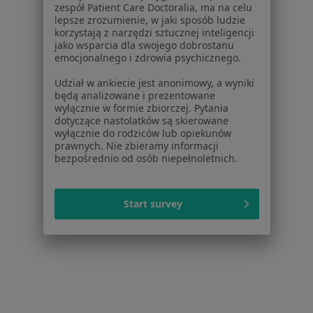
Aplikacje mobilne
zespół Patient Care Doctoralia, ma na celu
Blog dla pacjentów
lepsze zrozumienie, w jaki sposób ludzie
korzystają z narzędzi sztucznej inteligencji
jako wsparcia dla swojego dobrostanu
Dla profesjonalistów
emocjonalnego i zdrowia psychicznego.
Cennik
Udział w ankiecie jest anonimowy, a wyniki
Dla lekarzy
będą analizowane i prezentowane
Dla placówek medycznych
wyłącznie w formie zbiorczej. Pytania
dotyczące nastolatków są skierowane
Noa Notes
nowość
wyłącznie do rodziców lub opiekunów
Baza wiedzy
prawnych. Nie zbieramy informacji
Centrum Pomocy dla Specjalisty
bezpośrednio od osób niepełnoletnich.
Kontakt
ZnanyLekarz - Strona główna
Start survey
ZnanyLekarz Sp. z o.o.
ul. Kolejowa 5/7
01-217 Warszawa, Polska
NIP: ⁠7010224868
KRS: ⁠0000347997