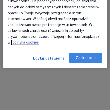
plików cookie (lub podobnych technologii) do zbierania
danych do celów statystycznych i dostarczania treści w
oparciu o Twoje zwyczaje przeglądania stron
internetowych. W każdej chwili możesz sprawdzić i
zaktualizować swoje preferencje w ustawieniach. W
ustawieniach znajdziesz również linki do polityk
prywatności stron trzecich. Więcej informacji znajdziesz
mgr Anita Pieprz (Cybułka)
w
polityka cookies
·
Więcej
Fizjoterapeuta
157 opinii
Zaakceptuj
Edytuj ustawienia
Wędkarska 16, Kostrzyn nad Odrą
•
Mapa
Fit Test Family
Konsultacja fizjoterapeutyczna
200 zł
Specjalista nie oferuje umawiania online pod tym adresem.
Poproś o wizytę