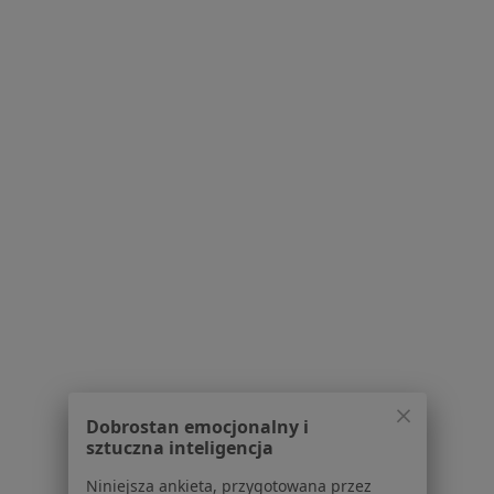
Polityka prywatności dla profesjonalistów, których
dane pozyskaliśmy samodzielnie
Polityka cookies
Jak działają wyniki wyszukiwania
Dostępność
O nas
Praca
Rekrutujemy!
Partnerzy
Centrum prasowe
Kontakt
Dla pacjentów
Lekarze
Placówki medyczne
Pytania i odpowiedzi
Usługi i zabiegi
Dobrostan emocjonalny i
Choroby
sztuczna inteligencja
Pomoc
Niniejsza ankieta, przygotowana przez