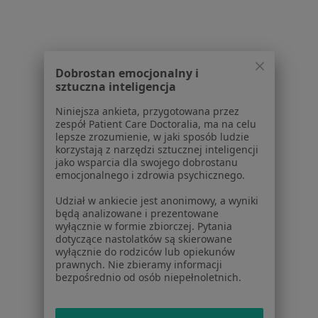
Pomoc
Aplikacje mobilne
Blog dla pacjentów
Dla profesjonalistów
Dobrostan emocjonalny i
sztuczna inteligencja
Cennik
Niniejsza ankieta, przygotowana przez
Dla lekarzy
zespół Patient Care Doctoralia, ma na celu
Dla placówek medycznych
lepsze zrozumienie, w jaki sposób ludzie
korzystają z narzędzi sztucznej inteligencji
Noa Notes
nowość
jako wsparcia dla swojego dobrostanu
Baza wiedzy
emocjonalnego i zdrowia psychicznego.
Centrum Pomocy dla Specjalisty
Udział w ankiecie jest anonimowy, a wyniki
Kontakt
będą analizowane i prezentowane
ZnanyLekarz - Strona główna
wyłącznie w formie zbiorczej. Pytania
dotyczące nastolatków są skierowane
ZnanyLekarz Sp. z o.o.
wyłącznie do rodziców lub opiekunów
ul. Kolejowa 5/7
prawnych. Nie zbieramy informacji
bezpośrednio od osób niepełnoletnich.
01-217 Warszawa, Polska
NIP: ⁠7010224868