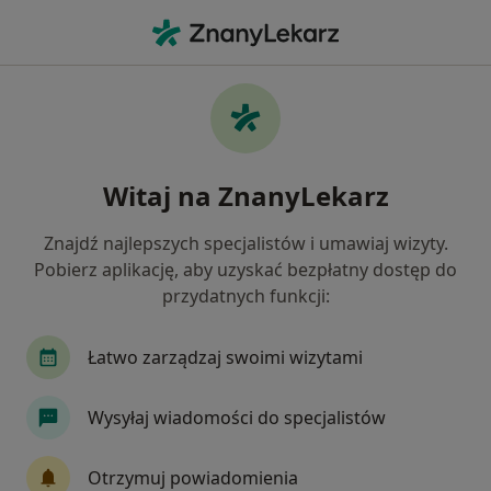
Me
Retinopatia • Łazy, Śląskie
Filtry
• 1
Ubezpieczenie
Map
Retinopatia specjaliści w Łazach
Witaj na ZnanyLekarz
Jak działają wyniki wyszukiwania
Znajdź najlepszych specjalistów i umawiaj wizyty.
Pobierz aplikację, aby uzyskać bezpłatny dostęp do
Jakiego specjalisty szukasz?
przydatnych funkcji:
Okulista
Endokrynolog
Ginekolog
In
Łatwo zarządzaj swoimi wizytami
Wysyłaj wiadomości do specjalistów
Otrzymuj powiadomienia