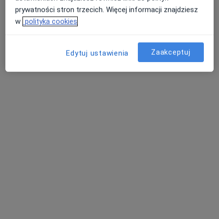
prywatności stron trzecich. Więcej informacji znajdziesz
w
polityka cookies
dr n. med. Katarzyna Polanowska
·
Więcej
Okulista
Zaakceptuj
Edytuj ustawienia
27 opinii
Miodowa 6, Zawiercie
•
Mapa
Specjalistyczny Gabinet Okulistyczny
Konsultacja okulistyczna
250 zł
Specjalista nie oferuje umawiania online pod tym adresem.
Poproś o wizytę