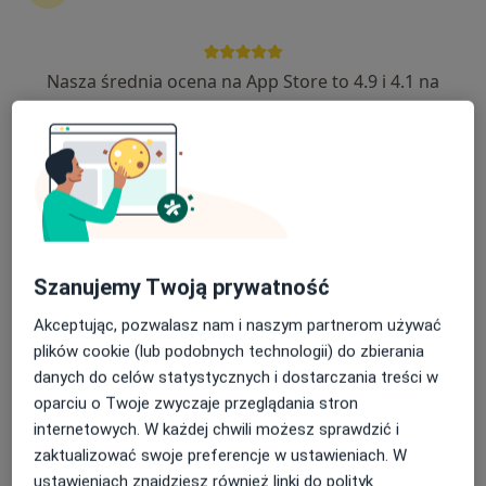
Nasza średnia ocena na App Store to 4.9 i 4.1 na
Magdalena Sosnowska-Pońska
Google Play Store
·
Więcej
Okulista
246 opinii
Kochanowskiego 4, Łazy
•
Mapa
OmegaMed Łazy, Zawiercie
Konsultacja okulistyczna
200 zł
Specjalista nie oferuje umawiania online pod tym adresem.
Szanujemy Twoją prywatność
Poproś o wizytę
Akceptując, pozwalasz nam i naszym partnerom używać
plików cookie (lub podobnych technologii) do zbierania
danych do celów statystycznych i dostarczania treści w
oparciu o Twoje zwyczaje przeglądania stron
internetowych. W każdej chwili możesz sprawdzić i
zaktualizować swoje preferencje w ustawieniach. W
ustawieniach znajdziesz również linki do polityk