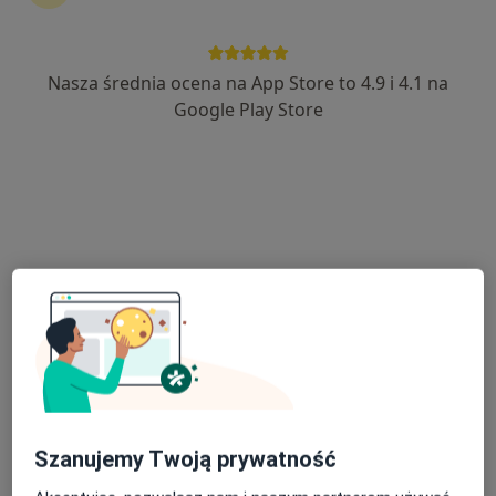
Nasza średnia ocena na App Store to 4.9 i 4.1 na
Bezpieczne płatności
Skupienie na pacjencie
Google Play Store
lek. Grażyna Błotny
Laryngolog, Lekarz wykonujący zabiegi medycyny estetycznej
·
Więcej
172 opinie
Żyzna 8, Przyłęki
•
Mapa
Inydwidualna Specjalistyczna Lekarska Grażyna Błotny
Konsultacja laryngologiczna
280 zł
Specjalista nie oferuje umawiania online pod tym adresem.
Poproś o wizytę
Szanujemy Twoją prywatność