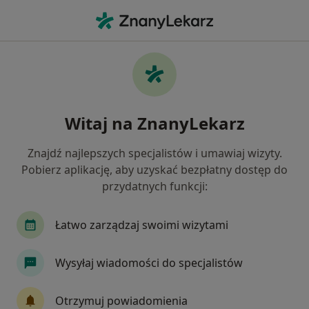
Me
Polipy Nosa • Przyłęki, kujawsko-pomorskie
Filtry
• 1
Ubezpieczenie
Map
Polipy nosa specjaliści w Przyłękach
Witaj na ZnanyLekarz
Jak działają wyniki wyszukiwania
Znajdź najlepszych specjalistów i umawiaj wizyty.
Pobierz aplikację, aby uzyskać bezpłatny dostęp do
Jakiego specjalisty szukasz?
przydatnych funkcji:
Laryngolog
Audiolog, foniatra
Lekarz wy
Łatwo zarządzaj swoimi wizytami
Wysyłaj wiadomości do specjalistów
Otrzymuj powiadomienia