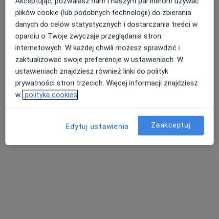
Akceptując, pozwalasz nam i naszym partnerom używać
plików cookie (lub podobnych technologii) do zbierania
danych do celów statystycznych i dostarczania treści w
oparciu o Twoje zwyczaje przeglądania stron
internetowych. W każdej chwili możesz sprawdzić i
Szpital Św. Łukasza
zaktualizować swoje preferencje w ustawieniach. W
ustawieniach znajdziesz również linki do polityk
·
Więcej
Chirurgia, Ortopedia, Urologia
prywatności stron trzecich. Więcej informacji znajdziesz
1047 opinii
w
polityka cookies
Bydgoskiego Batalionu Obrony Narodowej 10A, Bydgoszcz
•
Mapa
Konsultacja laryngologiczna
260 zł
Zaakceptuj
Edytuj ustawienia
Pokaż więcej usług
lek. Piotr Majewski
lek. Marcin
dr n. med.
ortopeda
Mrozowski
Małgorzata
chirurg
Cisowska-Adamiak
lekarz rehabilitacji
medycznej