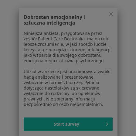
Placówki medyczne
Pytania i odpowiedzi
Dobrostan emocjonalny i
Usługi i zabiegi
sztuczna inteligencja
Choroby
Niniejsza ankieta, przygotowana przez
Pomoc
zespół Patient Care Doctoralia, ma na celu
Aplikacje mobilne
lepsze zrozumienie, w jaki sposób ludzie
korzystają z narzędzi sztucznej inteligencji
Blog dla pacjentów
jako wsparcia dla swojego dobrostanu
emocjonalnego i zdrowia psychicznego.
Dla profesjonalistów
Udział w ankiecie jest anonimowy, a wyniki
Cennik
będą analizowane i prezentowane
Dla lekarzy
wyłącznie w formie zbiorczej. Pytania
dotyczące nastolatków są skierowane
Dla placówek medycznych
wyłącznie do rodziców lub opiekunów
Noa Notes
nowość
prawnych. Nie zbieramy informacji
Baza wiedzy
bezpośrednio od osób niepełnoletnich.
Centrum Pomocy dla Specjalisty
Kontakt
Start survey
ZnanyLekarz - Strona główna