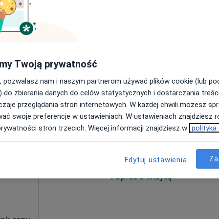
Pokaż numer
my Twoją prywatność
, pozwalasz nam i naszym partnerom używać plików cookie (lub p
od 150 zł
) do zbierania danych do celów statystycznych i dostarczania treśc
zaje przeglądania stron internetowych. W każdej chwili możesz spr
andra
Dziś
Jutro
Pon,
Wt,
wać swoje preferencje w ustawieniach. W ustawieniach znajdziesz ró
8 Sie
9 Sie
10 Sie
11 Sie
prywatności stron trzecich. Więcej informacji znajdziesz w
polityka
i
rmatolog,
Za
Umawianie online nie jest dostępne
Edytuj ustawienia
Poproś o wizytę