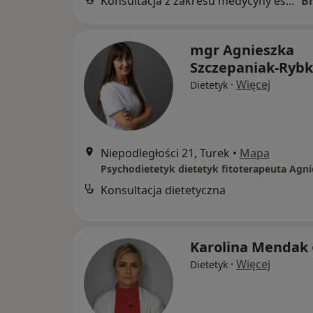
Konsultacja z zakresu medycyny estetycznej
B
mgr Agnieszka
Szczepaniak-Ryb
·
Więcej
Dietetyk
Niepodległości 21, Turek
•
Mapa
Konsultacja dietetyczna
Karolina Mendak
·
Więcej
Dietetyk