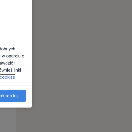
odobnych
i w oparciu o
awdzić i
Śr,
Czw,
Pt,
wnież linki
12 Sie
13 Sie
14 Sie
 cookies
akceptuj