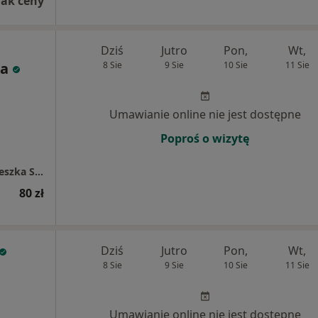
rak ceny
Dziś
Jutro
Pon,
Wt,
ka
8 Sie
9 Sie
10 Sie
11 Sie
Umawianie online nie jest dostępne
Poproś o wizytę
Psychodietetyk dietetyk fitoterapeuta Agnieszka Szczepaniak-Rybka
80 zł
Dziś
Jutro
Pon,
Wt,
8 Sie
9 Sie
10 Sie
11 Sie
Umawianie online nie jest dostępne