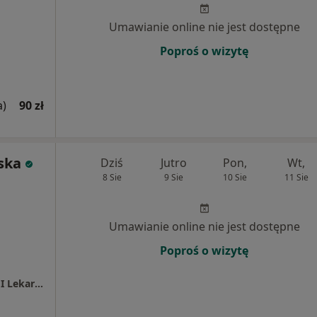
Umawianie online nie jest dostępne
Poproś o wizytę
a)
90 zł
ska
Dziś
Jutro
Pon,
Wt,
8 Sie
9 Sie
10 Sie
11 Sie
Umawianie online nie jest dostępne
Poproś o wizytę
RODAMED Centrum Diagnostyki Obrazowej I Lekarzy Specjalistów