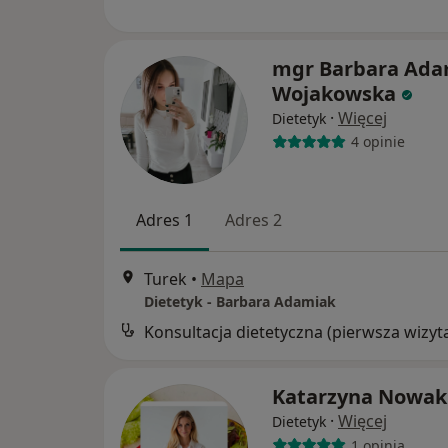
mgr Barbara Ada
Wojakowska
·
Więcej
Dietetyk
4 opinie
Adres 1
Adres 2
Turek
•
Mapa
Dietetyk - Barbara Adamiak
Konsultacja dietetyczna (pierwsza wizyt
Katarzyna Nowak
·
Więcej
Dietetyk
1 opinia