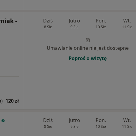
miak -
Dziś
Jutro
Pon,
Wt,
8 Sie
9 Sie
10 Sie
11 Sie
Umawianie online nie jest dostępne
Poproś o wizytę
a)
120 zł
Dziś
Jutro
Pon,
Wt,
8 Sie
9 Sie
10 Sie
11 Sie