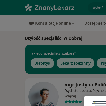
specjaliz
Konsultacje online
Dostępne t
Otyłość specjaliści w Dobrej
Jakiego specjalisty szukasz?
Dietetyk
Lekarz rodzinny
Ps
mgr Justyna Boli
Psychoterapeuta, Psychol
Więcej
28 opinii