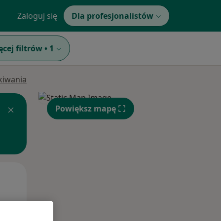
Zaloguj się
Dla profesjonalistów
ęcej filtrów
•
1
ukiwania
Powiększ mapę
Śr,
Czw,
Pt,
12 Sie
13 Sie
14 Sie