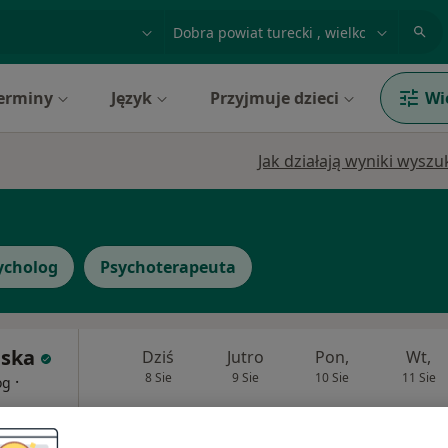
acja, badanie lub nazwisko
miasto lub dzielnica
erminy
Język
Przyjmuje dzieci
Wi
Jak działają wyniki wysz
ycholog
Psychoterapeuta
ńska
Dziś
Jutro
Pon,
Wt,
8 Sie
9 Sie
10 Sie
11 Sie
·
og
Umawianie online nie jest dostępne