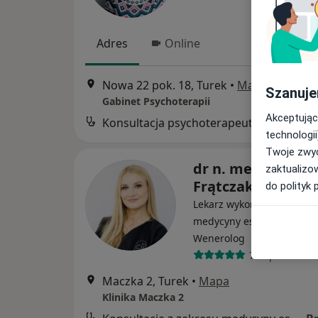
Adres
Online
Nowa 22 pok. 18, Turek
•
Mapa
Szanuje
Gabinet Psychoterapii
Akceptując
Konsultacja psychoterapeutyczna
technologii
Twoje zwyc
dr n. med. Aleks
zaktualizo
Frątczak
do polityk 
Lekarz wykonujący zabieg
medycyny estetycznej, De
Wenerolog
74 opinie
Maczka 2, Turek
•
Mapa
Klinika Maczka 2