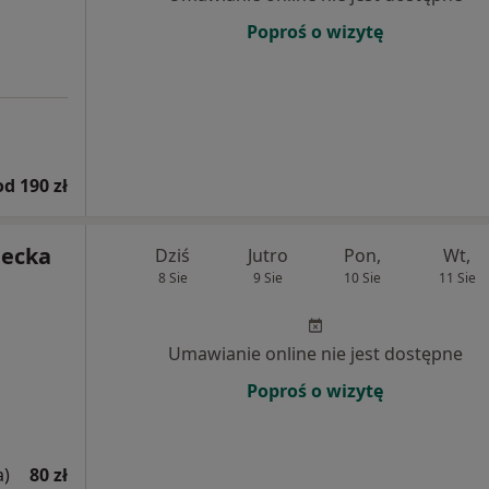
Poproś o wizytę
od 190 zł
decka
Dziś
Jutro
Pon,
Wt,
8 Sie
9 Sie
10 Sie
11 Sie
Umawianie online nie jest dostępne
Poproś o wizytę
a)
80 zł