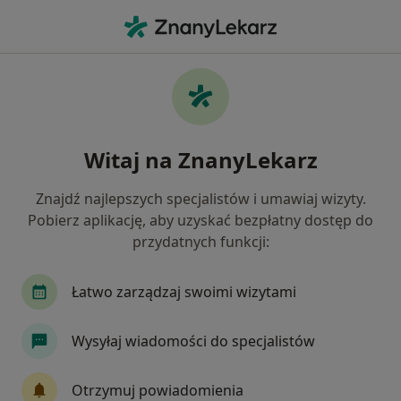
Me
Omdlenia • Bieruń, śląskie
Filtry
• 1
Ubezpieczenie
Map
Omdlenia specjaliści w Bieruniu
Witaj na ZnanyLekarz
Jak działają wyniki wyszukiwania
Znajdź najlepszych specjalistów i umawiaj wizyty.
Pobierz aplikację, aby uzyskać bezpłatny dostęp do
Jakiego specjalisty szukasz?
przydatnych funkcji:
Kardiolog
Neurolog
Internista
Chiru
Łatwo zarządzaj swoimi wizytami
Wysyłaj wiadomości do specjalistów
Otrzymuj powiadomienia