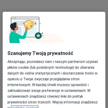
dr n. med. Małgorzata Szymańska
·
Więcej
Neurolog
391 opinii
Żurawia 80, Katowice
•
Mapa
Szanujemy Twoją prywatność
Neuro Medic Clinic
Akceptując, pozwalasz nam i naszym partnerom używać
Konsultacja neurologiczna (pierwsza wizyta)
250 zł
plików cookie (lub podobnych technologii) do zbierania
Specjalista nie oferuje umawiania online pod tym adresem.
danych do celów statystycznych i dostarczania treści w
oparciu o Twoje zwyczaje przeglądania stron
Poproś o wizytę
internetowych. W każdej chwili możesz sprawdzić i
zaktualizować swoje preferencje w ustawieniach. W
ustawieniach znajdziesz również linki do polityk
prywatności stron trzecich. Więcej informacji znajdziesz
w
polityka cookies