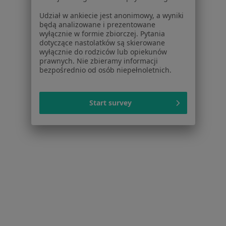
Omdlenia w Sosnowcu
Udział w ankiecie jest anonimowy, a wyniki
Więcej (14)
będą analizowane i prezentowane
Więcej w kategorii: W pobliżu Bierunia
wyłącznie w formie zbiorczej. Pytania
dotyczące nastolatków są skierowane
Schorzenia w Bieruniu
wyłącznie do rodziców lub opiekunów
prawnych. Nie zbieramy informacji
Wady serca w Bieruniu
bezpośrednio od osób niepełnoletnich.
Ból w klatce piersiowej w Bieruniu
Zaburzenia rytmu serca w Bieruniu
Start survey
Zawał serca w Bieruniu
Choroba niedokrwienna serca w Bieruniu
Więcej (5)
Więcej w kategorii: Schorzenia w Bieruniu
Omdlenia Specjaliści W Bieruniu