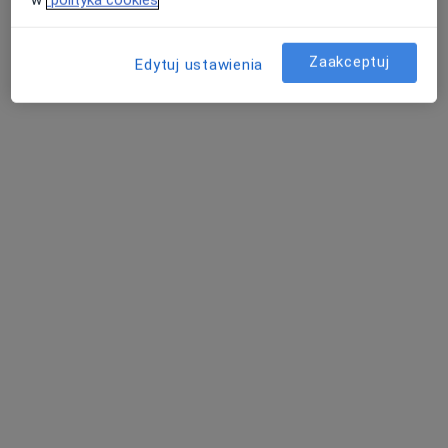
Zaakceptuj
Edytuj ustawienia
dr Radosław Kwieciński
·
Więcej
Kardiolog
73 opinie
Niewydolność i wady serca, choroba wieńcowa
Śląski Uniwersytet Medyczny wydział w Zabrzu
Wysoko oceniany przez pacjentów
Żwakowska 15, Tychy
•
Mapa
Prywatny gabinet
Konsultacja kardiologiczna
450 zł
Specjalista nie oferuje umawiania online pod tym adresem.
Poproś o wizytę