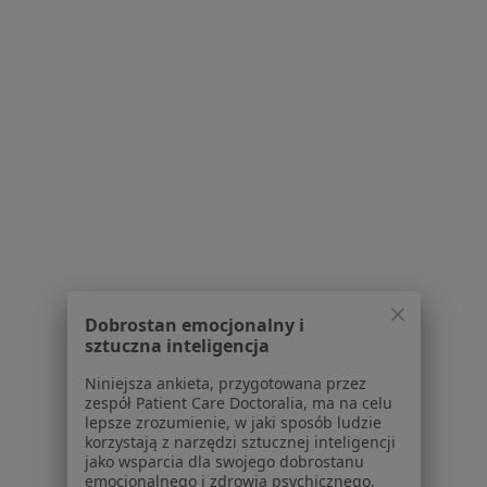
AMERICAN HEART OF POLAND S.A.
Konsultacja kardiologiczna
Brak ceny
Specjalista nie oferuje umawiania online pod tym adresem.
Poproś o wizytę
1
2
Powiązane wyszukiwania
W pobliżu Bierunia
Dobrostan emocjonalny i
Omdlenia w Katowicach
sztuczna inteligencja
Omdlenia w Gliwicach
Niniejsza ankieta, przygotowana przez
zespół Patient Care Doctoralia, ma na celu
Omdlenia w Zabrzu
lepsze zrozumienie, w jaki sposób ludzie
korzystają z narzędzi sztucznej inteligencji
Omdlenia w Dąbrowie Górniczej
jako wsparcia dla swojego dobrostanu
emocjonalnego i zdrowia psychicznego.