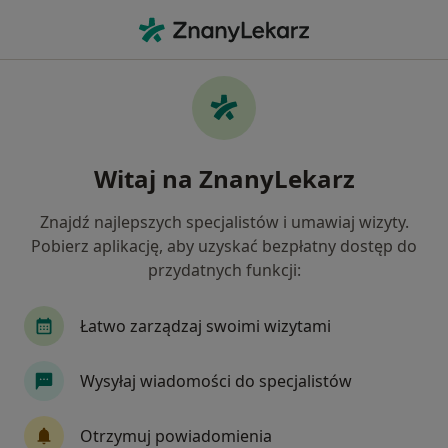
Me
Obrzęki • Łaziska Górne, śląskie
Filtry
• 1
Ubezpieczenie
Map
Obrzęki specjaliści w
Witaj na ZnanyLekarz
Jak działają wyniki wyszukiwania
Znajdź najlepszych specjalistów i umawiaj wizyty.
Pobierz aplikację, aby uzyskać bezpłatny dostęp do
Jakiego specjalisty szukasz?
przydatnych funkcji:
Pediatra
Kardiolog
Ortopeda
Fizjote
Łatwo zarządzaj swoimi wizytami
Wysyłaj wiadomości do specjalistów
Otrzymuj powiadomienia