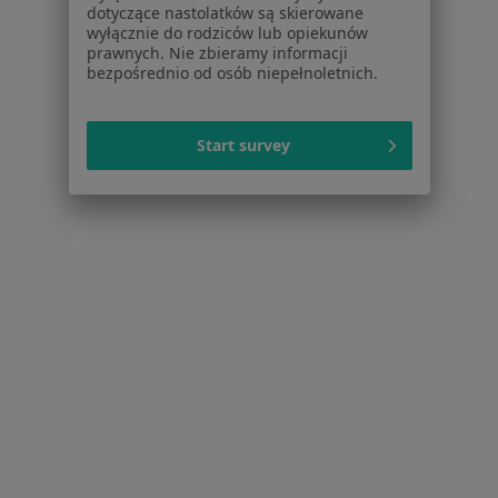
dotyczące nastolatków są skierowane
wyłącznie do rodziców lub opiekunów
Dla profesjonalistów
prawnych. Nie zbieramy informacji
bezpośrednio od osób niepełnoletnich.
Cennik
Dla lekarzy
Dla placówek medycznych
Start survey
Noa Notes
nowość
Baza wiedzy
Centrum Pomocy dla Specjalisty
Kontakt
ZnanyLekarz - Strona główna
ZnanyLekarz Sp. z o.o.
ul. Kolejowa 5/7
01-217 Warszawa, Polska
NIP: ⁠7010224868
KRS: ⁠0000347997
REGON: ⁠142276657