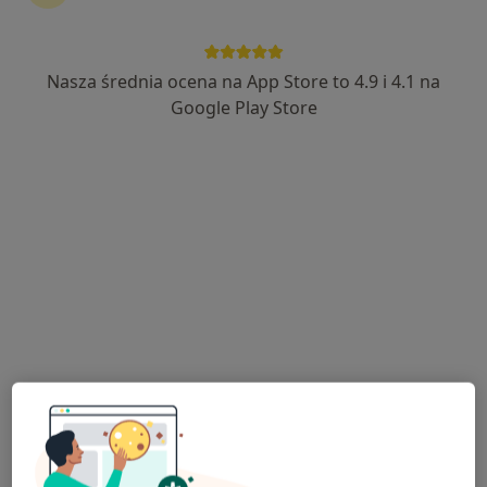
Nasza średnia ocena na App Store to 4.9 i 4.1 na
lek. Monika Matla - Hajzyk
Google Play Store
·
Więcej
Kardiolog
73 opinie
ul. Ludwika Waryńskiego 17, Mikołów
•
Mapa
Centrum Medyczne Primamed
Konsultacja kardiologiczna + EKG
250 zł
Specjalista nie oferuje umawiania online pod tym adresem.
Poproś o wizytę