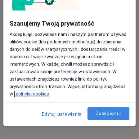
lek. Ewa Nowakowska
Szanujemy Twoją prywatność
·
Więcej
Kardiolog dziecięcy, Pediatra
Akceptując, pozwalasz nam i naszym partnerom używać
218 opinii
plików cookie (lub podobnych technologii) do zbierania
Plac Ratuszowy 1B, Łaziska Górne
•
Mapa
danych do celów statystycznych i dostarczania treści w
Proelmed Wielospecjalistyczne Przychodnie Lekarskie
oparciu o Twoje zwyczaje przeglądania stron
internetowych. W każdej chwili możesz sprawdzić i
Konsultacja pediatryczna
300 zł
zaktualizować swoje preferencje w ustawieniach. W
Specjalista nie oferuje umawiania online pod tym adresem.
ustawieniach znajdziesz również linki do polityk
prywatności stron trzecich. Więcej informacji znajdziesz
Poproś o wizytę
w
polityka cookies
Zaakceptuj
Edytuj ustawienia