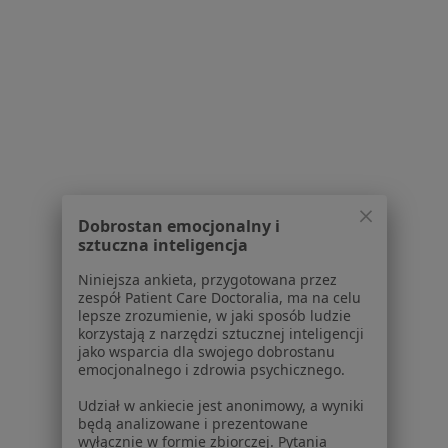
dane pozyskaliśmy samodzielnie
Polityka cookies
Jak działają wyniki wyszukiwania
Dostępność
O nas
Praca
Rekrutujemy!
Partnerzy
Centrum prasowe
Kontakt
Dobrostan emocjonalny i
Dla pacjentów
sztuczna inteligencja
Lekarze
Niniejsza ankieta, przygotowana przez
zespół Patient Care Doctoralia, ma na celu
Placówki medyczne
lepsze zrozumienie, w jaki sposób ludzie
Pytania i odpowiedzi
korzystają z narzędzi sztucznej inteligencji
Usługi i zabiegi
jako wsparcia dla swojego dobrostanu
emocjonalnego i zdrowia psychicznego.
Choroby
Pomoc
Udział w ankiecie jest anonimowy, a wyniki
Aplikacje mobilne
będą analizowane i prezentowane
wyłącznie w formie zbiorczej. Pytania
Blog dla pacjentów