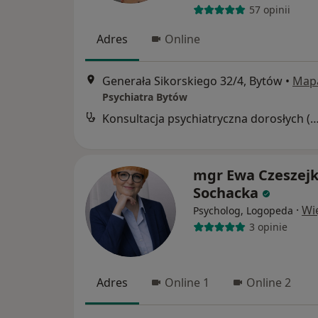
57 opinii
Adres
Online
Generała Sikorskiego 32/4, Bytów
•
Map
Psychiatra Bytów
Konsultacja psychiatryczna dorosłych (wizyta k
mgr Ewa Czeszejk
Sochacka
·
Wi
Psycholog, Logopeda
3 opinie
Adres
Online 1
Online 2