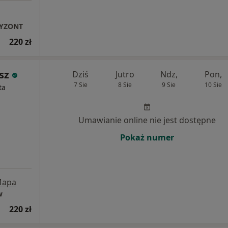
RYZONT
220 zł
sz
Dziś
Jutro
Ndz,
Pon,
7 Sie
8 Sie
9 Sie
10 Sie
ta
Umawianie online nie jest dostępne
Pokaż numer
apa
w
220 zł