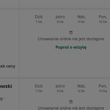
Dziś
Jutro
Ndz,
Pon,
7 Sie
8 Sie
9 Sie
10 Sie
Umawianie online nie jest dostępne
Poproś o wizytę
rak ceny
owski
Dziś
Jutro
Ndz,
Pon,
7 Sie
8 Sie
9 Sie
10 Sie
·
og
Umawianie online nie jest dostępne