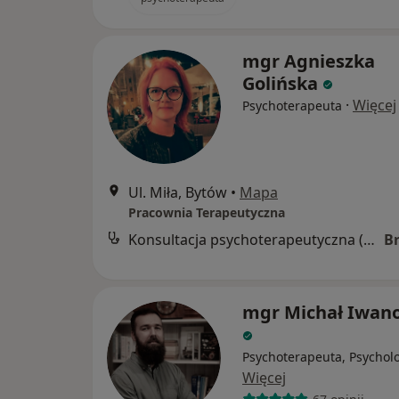
mgr Agnieszka
Golińska
·
Więcej
Psychoterapeuta
Ul. Miła, Bytów
•
Mapa
Pracownia Terapeutyczna
Konsultacja psychoterapeutyczna (pierwsza wizyta)
B
mgr Michał Iwan
Psychoterapeuta, Psychol
Więcej