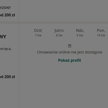
RYZONT
od 200 zł
Dziś
Jutro
Ndz,
Pon,
OWY
7 Sie
8 Sie
9 Sie
10 Sie
iecięca,
Umawianie online nie jest dostępne
Pokaż profil
od 200 zł