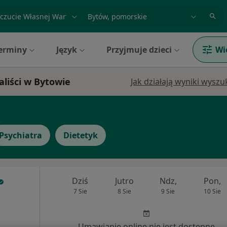
acja, badanie lub nazwisko
miasto lub dzielnica
erminy
Język
Przyjmuje dzieci
Wi
aliści w Bytowie
Jak działają wyniki wysz
Psychiatra
Dietetyk
Dziś
Jutro
Ndz,
Pon,
7 Sie
8 Sie
9 Sie
10 Sie
Umawianie online nie jest dostępne