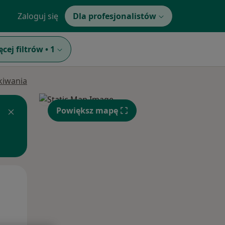
Zaloguj się
Dla profesjonalistów
ęcej filtrów
•
1
ukiwania
Powiększ mapę
Wt,
Śr,
Czw,
11 Sie
12 Sie
13 Sie