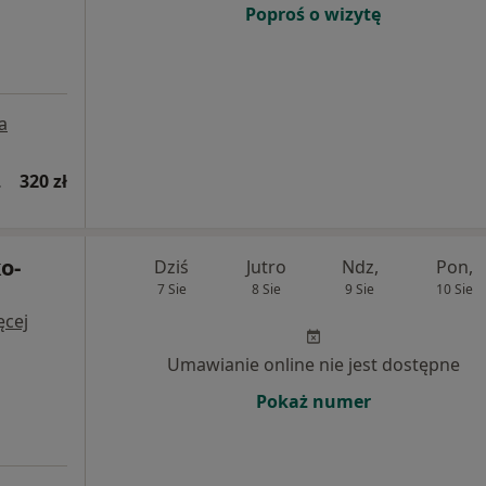
Poproś o wizytę
a
ontrolna)
320 zł
o-
Dziś
Jutro
Ndz,
Pon,
7 Sie
8 Sie
9 Sie
10 Sie
ęcej
Umawianie online nie jest dostępne
Pokaż numer