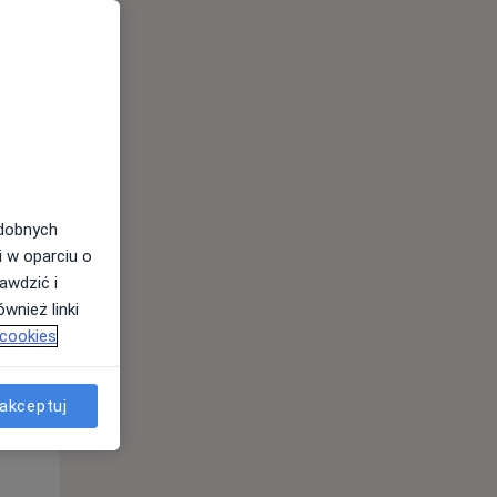
odobnych
i w oparciu o
awdzić i
Wt,
Śr,
Czw,
wnież linki
11 Sie
12 Sie
13 Sie
 cookies
akceptuj