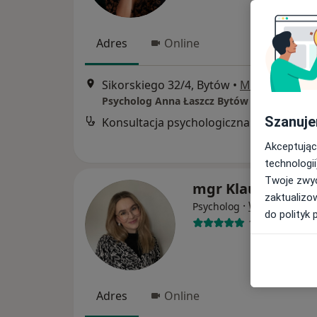
Adres
Online
Sikorskiego 32/4, Bytów
•
Mapa
Psycholog Anna Łaszcz Bytów
Szanuje
Konsultacja psychologiczna
Akceptując
technologii
Twoje zwyc
mgr Klaudia Stel
zaktualizo
·
Więcej
Psycholog
do polityk 
17 opinii
Adres
Online