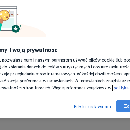
Poproś o wizytę
my Twoją prywatność
200 zł
, pozwalasz nam i naszym partnerom używać plików cookie (lub p
) do zbierania danych do celów statystycznych i dostarczania treśc
zaje przeglądania stron internetowych. W każdej chwili możesz spr
nicka
Dziś
Jutro
Ndz,
Pon,
wać swoje preferencje w ustawieniach. W ustawieniach znajdziesz ró
7 Sie
8 Sie
9 Sie
10 Sie
prywatności stron trzecich. Więcej informacji znajdziesz w
polityka
Umawianie online nie jest dostępne
Za
Edytuj ustawienia
Pokaż numer