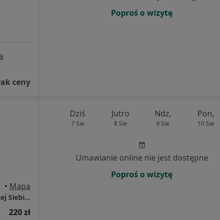
Poproś o wizytę
a
rak ceny
Dziś
Jutro
Ndz,
Pon,
7 Sie
8 Sie
9 Sie
10 Sie
Umawianie online nie jest dostępne
Poproś o wizytę
•
Mapa
Gabinet psychologiczno-terapeutyczny ,,Bliżej Siebie"
220 zł