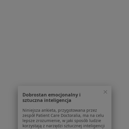
Praca
Rekrutujemy!
Partnerzy
Centrum prasowe
Kontakt
Dla pacjentów
Lekarze
Placówki medyczne
Pytania i odpowiedzi
Usługi i zabiegi
Choroby
Pomoc
Aplikacje mobilne
Dobrostan emocjonalny i
Blog dla pacjentów
sztuczna inteligencja
Dla profesjonalistów
Niniejsza ankieta, przygotowana przez
zespół Patient Care Doctoralia, ma na celu
Cennik
lepsze zrozumienie, w jaki sposób ludzie
Dla lekarzy
korzystają z narzędzi sztucznej inteligencji