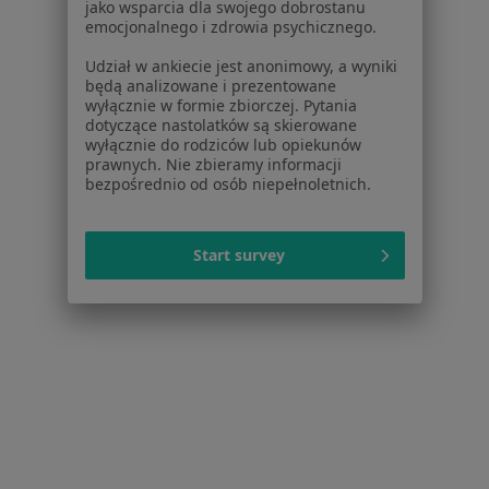
Dla placówek medycznych
jako wsparcia dla swojego dobrostanu
emocjonalnego i zdrowia psychicznego.
Noa Notes
nowość
Baza wiedzy
Udział w ankiecie jest anonimowy, a wyniki
Centrum Pomocy dla Specjalisty
będą analizowane i prezentowane
wyłącznie w formie zbiorczej. Pytania
Kontakt
dotyczące nastolatków są skierowane
ZnanyLekarz - Strona główna
wyłącznie do rodziców lub opiekunów
prawnych. Nie zbieramy informacji
ZnanyLekarz Sp. z o.o.
bezpośrednio od osób niepełnoletnich.
ul. Kolejowa 5/7
01-217 Warszawa, Polska
Start survey
NIP: ⁠7010224868
KRS: ⁠0000347997
REGON: ⁠142276657
Sąd Rejonowy dla m.st. Warszawy w Warszawie XII
Wydział Gospodarczy KRS
Facebook
otwiera się w nowej karcie