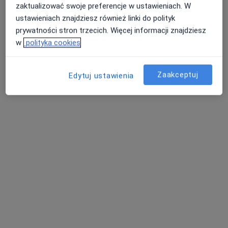
zaktualizować swoje preferencje w ustawieniach. W
ustawieniach znajdziesz również linki do polityk
prywatności stron trzecich. Więcej informacji znajdziesz
w
polityka cookies
lek. Piotr Ptak
·
Więcej
Nefrolog, Kardiolog, Bariatra
31 opinii
Zaakceptuj
Edytuj ustawienia
Jedności Narodowej 30, Łagiewniki
•
Mapa
Poradnia Kardiologiczno-Nefrologiczna
Konsultacja kardiologiczna
250 zł
Specjalista nie oferuje umawiania online pod tym adresem.
Poproś o wizytę