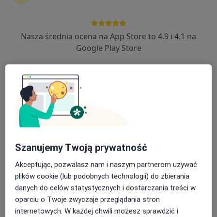
Nasza średnia ocena na App Store to 4.9 i 4.1 na
lek. Walid Qannita
Google Play Store
·
Więcej
Internista, Ultrasonografista
64 opinie
Wrocławska 31, Dzierżoniów
•
Mapa
Specjalistyczny Gabinet Internistyczy
Konsultacja internistyczna
od 250 zł
Specjalista nie oferuje umawiania online pod tym adresem.
Szanujemy Twoją prywatność
Poproś o wizytę
Akceptując, pozwalasz nam i naszym partnerom używać
plików cookie (lub podobnych technologii) do zbierania
danych do celów statystycznych i dostarczania treści w
oparciu o Twoje zwyczaje przeglądania stron
internetowych. W każdej chwili możesz sprawdzić i