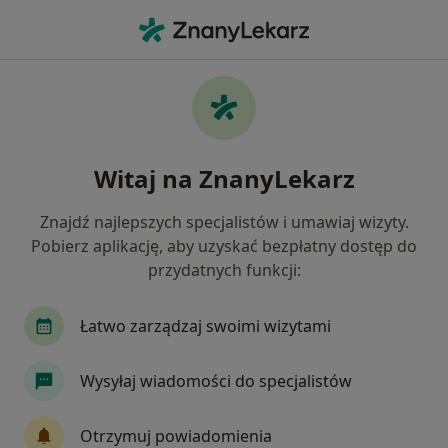
Me
Niewydolność Serca • Dzierżoniów, dolnośląskie
Filtry
• 1
Ubezpieczenie
Map
Niewydolność serca specjaliści w
Witaj na ZnanyLekarz
Dzierżoniowie
Jak działają wyniki wyszukiwania
Znajdź najlepszych specjalistów i umawiaj wizyty.
Pobierz aplikację, aby uzyskać bezpłatny dostęp do
przydatnych funkcji:
Jakiego specjalisty szukasz?
Internista
Kardiolog
Nefrolog
Ultras
Łatwo zarządzaj swoimi wizytami
Wysyłaj wiadomości do specjalistów
Otrzymuj powiadomienia