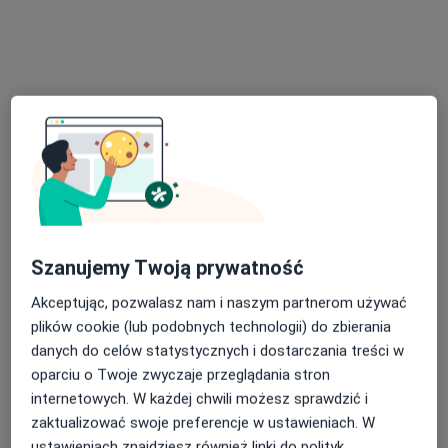
Bezpieczne płatności
Centrum Medyczne Goldenmed
·
Więcej
Interna, Pediatria, Medycyna rodzinna
187 opinii
Józefa Piłsudskiego 33, Legionowo
•
Mapa
Konsultacja stomatologiczna
od 120 zł
Szanujemy Twoją prywatność
Pokaż więcej usług
Akceptując, pozwalasz nam i naszym partnerom używać
plików cookie (lub podobnych technologii) do zbierania
danych do celów statystycznych i dostarczania treści w
dr n. med. Justyna
lek. Dariusz Lemczak
lek. Łukasz Gołoś
Kościuch
psychiatra
urolog
oparciu o Twoje zwyczaje przeglądania stron
alergolog
internetowych. W każdej chwili możesz sprawdzić i
zaktualizować swoje preferencje w ustawieniach. W
Zobacz wszystkich 5 specjalistów
ustawieniach znajdziesz również linki do polityk