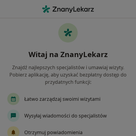
Me
Nieprzyjemny Zapach Z Ust • Jabłonna, mazowieckie
Filtry
• 1
Ubezpieczenie
Map
Nieprzyjemny zapach z ust specjaliści w
Witaj na ZnanyLekarz
Jabłonnej
Jak działają wyniki wyszukiwania
Znajdź najlepszych specjalistów i umawiaj wizyty.
Pobierz aplikację, aby uzyskać bezpłatny dostęp do
przydatnych funkcji:
Jakiego specjalisty szukasz?
Stomatolog
Internista
Pulmonolog
Łatwo zarządzaj swoimi wizytami
Wysyłaj wiadomości do specjalistów
Otrzymuj powiadomienia