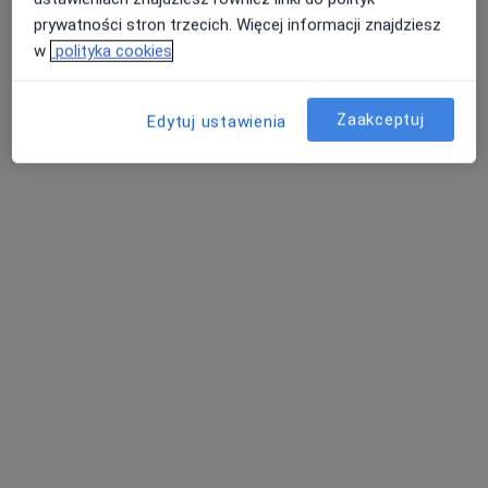
Brak dostępnych specjalistów z wolnymi terminami w tym centrum medycznym.
prywatności stron trzecich. Więcej informacji znajdziesz
w
polityka cookies
Pokaż profil
Zaakceptuj
Edytuj ustawienia
Centrum Medyczne PRZYLESIE CLINIC
Klinika Lekarzy Specjalistów Jabłonna
·
Więcej
Alergologia, Alergologia dziecięca, Chirurgia
238 opinii
Przylesie 8, Jabłonna
•
Mapa
Konsultacja lekarza medycyny pracy
180 zł