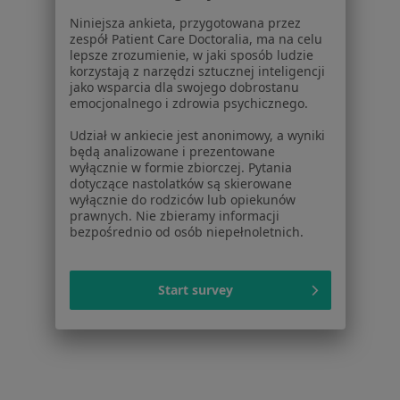
Dostępność
Niniejsza ankieta, przygotowana przez
O nas
zespół Patient Care Doctoralia, ma na celu
lepsze zrozumienie, w jaki sposób ludzie
Praca
Rekrutujemy!
korzystają z narzędzi sztucznej inteligencji
Partnerzy
jako wsparcia dla swojego dobrostanu
Centrum prasowe
emocjonalnego i zdrowia psychicznego.
Kontakt
Udział w ankiecie jest anonimowy, a wyniki
będą analizowane i prezentowane
Dla pacjentów
wyłącznie w formie zbiorczej. Pytania
dotyczące nastolatków są skierowane
Lekarze
wyłącznie do rodziców lub opiekunów
Placówki medyczne
prawnych. Nie zbieramy informacji
bezpośrednio od osób niepełnoletnich.
Pytania i odpowiedzi
Usługi i zabiegi
Choroby
Start survey
Pomoc
Aplikacje mobilne
Blog dla pacjentów
Dla profesjonalistów