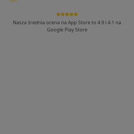
Nasza średnia ocena na App Store to 4.9 i 4.1 na
lek. Adam Wesołowski
Google Play Store
·
Więcej
Internista, Pulmonolog
4 opinie
Przylesie 8, Jabłonna
•
Mapa
Centrum Medyczne PRZYLESIE CLINIC Klinika Lekarzy Specjalistów Jabłonna
Konsultacja internistyczna
200 zł
Specjalista nie oferuje umawiania online pod tym adresem.
Poproś o wizytę