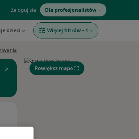
Zaloguj się
Dla profesjonalistów
je dzieci
Więcej filtrów
•
1
ukiwania
Powiększ mapę
Wt,
Śr,
Czw,
11 Sie
12 Sie
13 Sie