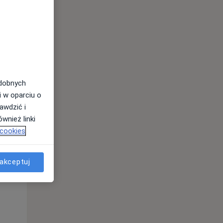
odobnych
i w oparciu o
awdzić i
Wt,
Śr,
Czw,
wnież linki
11 Sie
12 Sie
13 Sie
 cookies
akceptuj