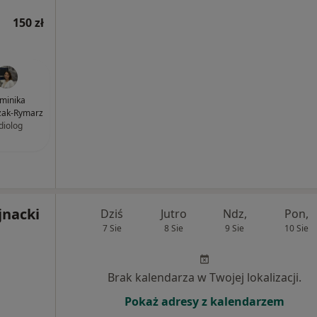
150 zł
minika
ak-Rymarz
diolog
jnacki
Dziś
Jutro
Ndz,
Pon,
7 Sie
8 Sie
9 Sie
10 Sie
Brak kalendarza w Twojej lokalizacji.
Pokaż adresy z kalendarzem