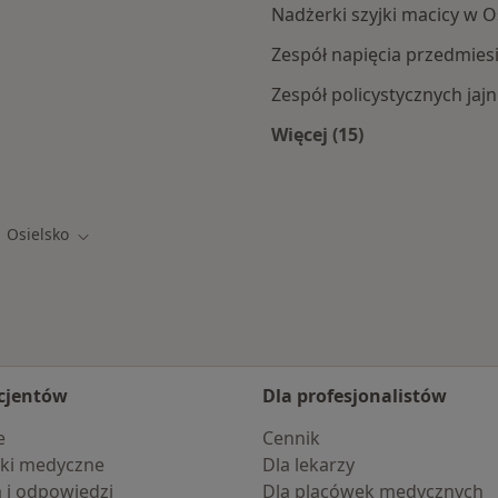
Nadżerki szyjki macicy w O
Zespół napięcia przedmie
Zespół policystycznych ja
Więcej (15)
ka
Więcej w kategorii: 
Osielsko
eń miasto
Zmień miasto
cjentów
Dla profesjonalistów
e
Cennik
ki medyczne
Dla lekarzy
a i odpowiedzi
Dla placówek medycznych