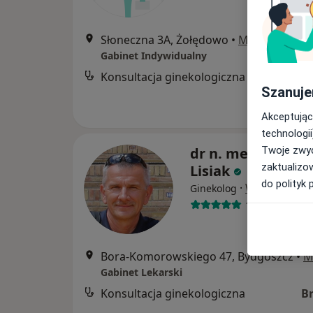
Słoneczna 3A, Żołędowo
•
Mapa
Gabinet Indywidualny
Konsultacja ginekologiczna
Szanuje
Akceptując
technologii
Twoje zwyc
dr n. med. Marius
zaktualizo
Lisiak
do polityk 
·
Więcej
Ginekolog
183 opinie
Bora-Komorowskiego 47, Bydgoszcz
•
M
Gabinet Lekarski
Konsultacja ginekologiczna
B