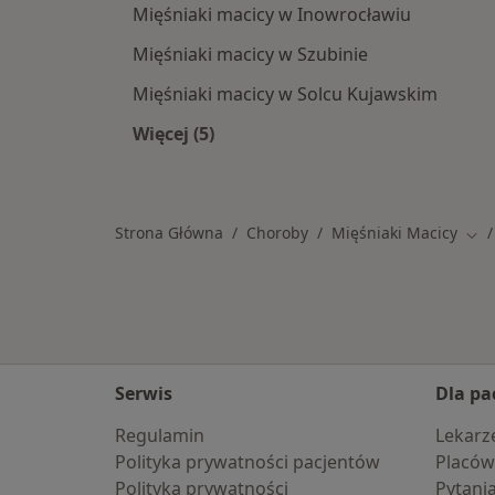
Mięśniaki macicy w Inowrocławiu
Mięśniaki macicy w Szubinie
Mięśniaki macicy w Solcu Kujawskim
Więcej (5)
Więcej w kategorii: W pobliżu Osiels
Strona Główna
Choroby
Mięśniaki Macicy
Zmi
Serwis
Dla pa
Regulamin
Lekarz
Polityka prywatności pacjentów
Placów
Polityka prywatności
Pytani