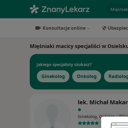
specjaliz
Konsultacje online
Ubezpiec
Mięśniaki macicy specjaliści w Osielsk
Jakiego specjalisty szukasz?
Ginekolog
Onkolog
Radiolo
lek. Michał Maka
·
Więc
Ginekolog, Onkolog
140 opinii