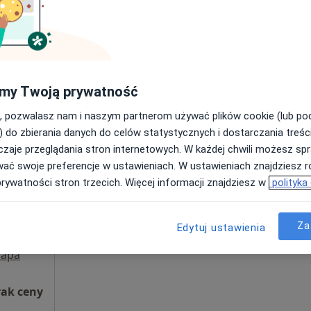
Poproś o wizytę
500 zł
my Twoją prywatność
, pozwalasz nam i naszym partnerom używać plików cookie (lub p
) do zbierania danych do celów statystycznych i dostarczania treśc
zaje przeglądania stron internetowych. W każdej chwili możesz spr
z
Dziś
Jutro
Ndz,
Pon,
wać swoje preferencje w ustawieniach. W ustawieniach znajdziesz ró
7 Sie
8 Sie
9 Sie
10 Sie
prywatności stron trzecich. Więcej informacji znajdziesz w
polityka
Umawianie online nie jest dostępne
Za
Edytuj ustawienia
Poproś o wizytę
apa
rak ceny