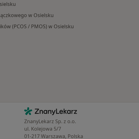
sielsku
siączkowego w Osielsku
jników (PCOS / PMOS) w Osielsku
Schorzenia w Osielsku
Kontakt
ZnanyLekarz - Strona główna
ZnanyLekarz Sp. z o.o.
ul. Kolejowa 5/7
01-217 Warszawa, Polska