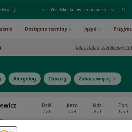
acja, badanie lub nazwisko
miasto lub dzielnica
zenie
Dostępne terminy
Język
Przyjmu
u
Jak działają wyniki wysz
g
Alergolog
Chirurg
Zobacz więcej
rewicz
Dziś
Jutro
Ndz,
Pon,
7 Sie
8 Sie
9 Sie
10 Sie
ej
Umawianie online nie jest dostępne