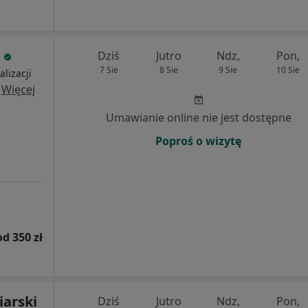
Dziś
Jutro
Ndz,
Pon,
7 Sie
8 Sie
9 Sie
10 Sie
alizacji
·
Więcej
Umawianie online nie jest dostępne
Poproś o wizytę
od 350 zł
iarski
Dziś
Jutro
Ndz,
Pon,