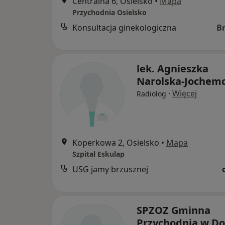
Centralna 6, Osielsko
•
Mapa
Przychodnia Osielsko
Konsultacja ginekologiczna
B
lek. Agnieszka
Narolska-Jochem
·
Więcej
Radiolog
Koperkowa 2, Osielsko
•
Mapa
Szpital Eskulap
USG jamy brzusznej
SPZOZ Gminna
Przychodnia w Do