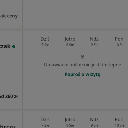
rak ceny
Dziś
Jutro
Ndz,
Pon,
czak
7 Sie
8 Sie
9 Sie
10 Sie
Umawianie online nie jest dostępne
Poproś o wizytę
od 260 zł
Dziś
Jutro
Ndz,
Pon,
brczu
7 Sie
8 Sie
9 Sie
10 Sie