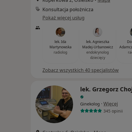
Koperkowa 2, Osielsko
•
Mapa
Konsultacja położnicza
Pokaż więcej usług
lek. Ida
lek. Agnieszka
Do
Martynowska
Madej-Urbanowicz
Adamcz
radiolog
endokrynolog
ra
dziecięcy
Zobacz wszystkich 40 specjalistów
lek. Grzegorz Cho
·
Więcej
Ginekolog
345 opinii