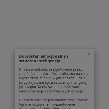
Dla pacjentów
Lekarze
Placówki medyczne
Pytania i odpowiedzi
Usługi i zabiegi
Choroby
Pomoc
Aplikacje mobilne
Blog dla pacjentów
Dobrostan emocjonalny i
sztuczna inteligencja
Dla profesjonalistów
Niniejsza ankieta, przygotowana przez
Cennik
zespół Patient Care Doctoralia, ma na celu
Dla lekarzy
lepsze zrozumienie, w jaki sposób ludzie
Dla placówek medycznych
korzystają z narzędzi sztucznej inteligencji
jako wsparcia dla swojego dobrostanu
Noa Notes
nowość
emocjonalnego i zdrowia psychicznego.
Baza wiedzy
Centrum Pomocy dla Specjalisty
Udział w ankiecie jest anonimowy, a wyniki
będą analizowane i prezentowane
wyłącznie w formie zbiorczej. Pytania