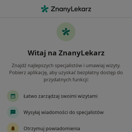
Me
Menopauza • Stare Miasto, wielkopolskie
Filtry
• 1
Mapa
Menopauza specjaliści w Starym Miascie
Witaj na ZnanyLekarz
Jak działają wyniki wyszukiwania
Znajdź najlepszych specjalistów i umawiaj wizyty.
Pobierz aplikację, aby uzyskać bezpłatny dostęp do
Jakiego specjalisty szukasz?
przydatnych funkcji:
Ginekolog
Anestezjolog
Lekarz rodzinny
Łatwo zarządzaj swoimi wizytami
Wysyłaj wiadomości do specjalistów
Otrzymuj powiadomienia