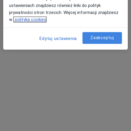
ustawieniach znajdziesz również linki do polityk
prywatności stron trzecich. Więcej informacji znajdziesz
w
polityka cookies
Zaakceptuj
Edytuj ustawienia
lek. Antoni Kubiak
·
Więcej
Ginekolog, Anestezjolog
127 opinii
Adres
Online
Szarych Szeregów 2G/U2, Konin
•
Mapa
Kubian Clinic - lek. Antoni Kubiak
Konsultacja ginekologiczna
od 250 zł
Specjalista nie oferuje umawiania online pod tym adresem.
Poproś o wizytę