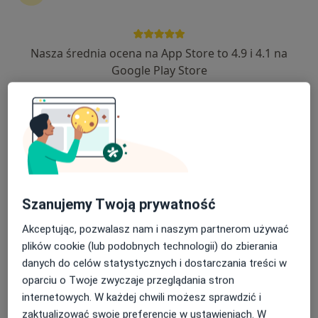
Nasza średnia ocena na App Store to 4.9 i 4.1 na
lek. Dawid Luwański
Google Play Store
·
Więcej
Ginekolog
765 opinii
Adres 1
Adres 2
Adres 3
Adres 4
Topolowa 25, Stare Miasto
•
Mapa
Gabinet ginekologiczno - położniczy
Konsultacja ginekologiczna
od 270 zł
Szanujemy Twoją prywatność
Specjalista nie oferuje umawiania online pod tym adresem.
Akceptując, pozwalasz nam i naszym partnerom używać
plików cookie (lub podobnych technologii) do zbierania
Poproś o wizytę
danych do celów statystycznych i dostarczania treści w
oparciu o Twoje zwyczaje przeglądania stron
internetowych. W każdej chwili możesz sprawdzić i
zaktualizować swoje preferencje w ustawieniach. W