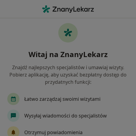
Me
Kryzys Zawodowy • Sieradz, łódzkie
Filtry
• 1
Mapa
Kryzys zawodowy specjaliści w Sieradzu
Witaj na ZnanyLekarz
Jak działają wyniki wyszukiwania
Znajdź najlepszych specjalistów i umawiaj wizyty.
Pobierz aplikację, aby uzyskać bezpłatny dostęp do
Jakiego specjalisty szukasz?
przydatnych funkcji:
Psychoterapeuta
Psycholog
Psycholog dz
Łatwo zarządzaj swoimi wizytami
Wysyłaj wiadomości do specjalistów
Otrzymuj powiadomienia