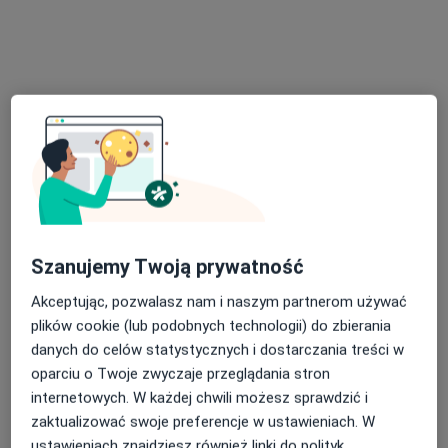
Poproś o wizytę
Bezpieczne płatności
Szanujemy Twoją prywatność
mgr Paulina Górska
Akceptując, pozwalasz nam i naszym partnerom używać
·
Więcej
Psychoterapeuta, Psycholog, Psycholog dziecięcy
plików cookie (lub podobnych technologii) do zbierania
52 opinie
danych do celów statystycznych i dostarczania treści w
oparciu o Twoje zwyczaje przeglądania stron
Adres
Online
internetowych. W każdej chwili możesz sprawdzić i
zaktualizować swoje preferencje w ustawieniach. W
Zduńska Wola
•
Mapa
ustawieniach znajdziesz również linki do polityk