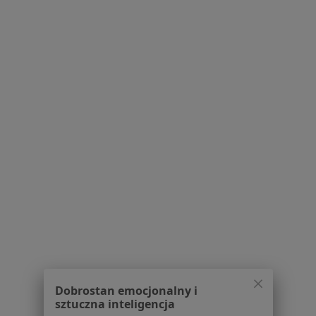
Więcej w kategorii: Schorzenia w Sieradzu
Strona Główna
Choroby
Kryzys Zawodowy
Zmień miasto
Sieradz
Zmień miasto
Serwis
Regulamin
Polityka prywatności pacjentów
Polityka prywatności profesjonalistów
Polityka prywatności dla profesjonalistów, których
dane pozyskaliśmy samodzielnie
Polityka cookies
Dobrostan emocjonalny i
sztuczna inteligencja
Jak działają wyniki wyszukiwania