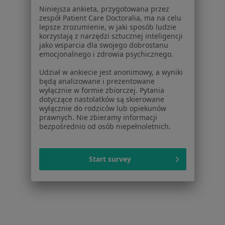
Dostępność
Niniejsza ankieta, przygotowana przez
O nas
zespół Patient Care Doctoralia, ma na celu
lepsze zrozumienie, w jaki sposób ludzie
Praca
Rekrutujemy!
korzystają z narzędzi sztucznej inteligencji
Partnerzy
jako wsparcia dla swojego dobrostanu
Centrum prasowe
emocjonalnego i zdrowia psychicznego.
Kontakt
Udział w ankiecie jest anonimowy, a wyniki
będą analizowane i prezentowane
Dla pacjentów
wyłącznie w formie zbiorczej. Pytania
dotyczące nastolatków są skierowane
Lekarze
wyłącznie do rodziców lub opiekunów
Placówki medyczne
prawnych. Nie zbieramy informacji
bezpośrednio od osób niepełnoletnich.
Pytania i odpowiedzi
Usługi i zabiegi
Choroby
Start survey
Pomoc
Aplikacje mobilne
Blog dla pacjentów
Dla profesjonalistów