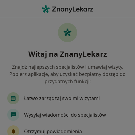
Me
Kamica Żółciowa • Swarzędz, wielkopolskie
Filtry
• 1
Ubezpieczenie
Map
Kamica żółciowa specjaliści w Swarzędzu
Witaj na ZnanyLekarz
Jak działają wyniki wyszukiwania
Znajdź najlepszych specjalistów i umawiaj wizyty.
Pobierz aplikację, aby uzyskać bezpłatny dostęp do
Jakiego specjalisty szukasz?
przydatnych funkcji:
Chirurg
Proktolog
Dietetyk
Alergolo
Łatwo zarządzaj swoimi wizytami
Wysyłaj wiadomości do specjalistów
Otrzymuj powiadomienia