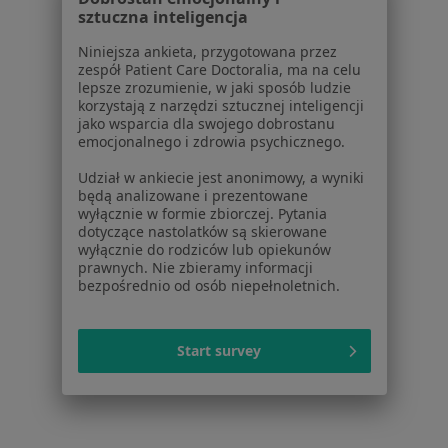
Polityka cookies
sztuczna inteligencja
Jak działają wyniki wyszukiwania
Dostępność
Niniejsza ankieta, przygotowana przez
zespół Patient Care Doctoralia, ma na celu
O nas
lepsze zrozumienie, w jaki sposób ludzie
Praca
Rekrutujemy!
korzystają z narzędzi sztucznej inteligencji
Partnerzy
jako wsparcia dla swojego dobrostanu
emocjonalnego i zdrowia psychicznego.
Centrum prasowe
Kontakt
Udział w ankiecie jest anonimowy, a wyniki
będą analizowane i prezentowane
Dla pacjentów
wyłącznie w formie zbiorczej. Pytania
dotyczące nastolatków są skierowane
Lekarze
wyłącznie do rodziców lub opiekunów
prawnych. Nie zbieramy informacji
Placówki medyczne
bezpośrednio od osób niepełnoletnich.
Pytania i odpowiedzi
Usługi i zabiegi
Choroby
Start survey
Pomoc
Aplikacje mobilne
Blog dla pacjentów