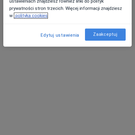
Poproś o wizytę
ustawieniach znajdziesz również linki do polityk
prywatności stron trzecich. Więcej informacji znajdziesz
w
polityka cookies
Zaakceptuj
Edytuj ustawienia
dr Kawa Hasan
Chirurg, Lekarz wykonujący zabiegi medycyny estetycznej,
·
Więcej
Proktolog
565 opinii
Planetarna 15b/14, Zalasewo
•
Mapa
Centrum Chirurgii i Medycyny Estetycznej dr Kawa
Konsultacja chirurgiczna
250 zł
Specjalista nie oferuje umawiania online pod tym adresem.