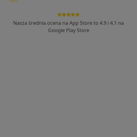
Nasza średnia ocena na App Store to 4.9 i 4.1 na
mgr inż. Joanna Zimna
Google Play Store
·
Więcej
Dietetyk
175 opinii
Ekspert w skutecznej redukcji masy ciała
Uniwersytet Przyrodniczy, Wydział Dietetyki
Skuteczne i dogłębne podejście do problemu.
Adres
Online
Olszynowa 22i/2, Swarzędz
•
Mapa
Poradnia Dietetyczna Dieta System – skuteczne odchudzanie i dietoterapia kliniczna ( Swarzędz, Poznań)
Konsultacja dietetyczna (pierwsza wizyta)
200 zł
Specjalista nie oferuje umawiania online pod tym adresem.