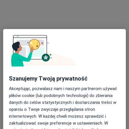
Poproś o wizytę
lek. Bogumił Grebieniow
·
Więcej
Radiolog
Szanujemy Twoją prywatność
1047 opinii
Akceptując, pozwalasz nam i naszym partnerom używać
Strzałkowska 43, Poznań
•
Mapa
plików cookie (lub podobnych technologii) do zbierania
USG ZIELINIEC Praktyka Lekarska Bogumił Grebieniow
danych do celów statystycznych i dostarczania treści w
USG / doppler aorty brzusznej i tętnic biodrowych
300 zł
oparciu o Twoje zwyczaje przeglądania stron
Specjalista nie oferuje umawiania online pod tym adresem.
internetowych. W każdej chwili możesz sprawdzić i
zaktualizować swoje preferencje w ustawieniach. W