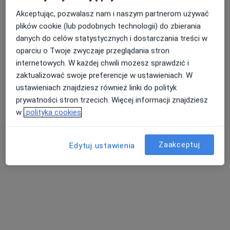
Akceptując, pozwalasz nam i naszym partnerom używać
plików cookie (lub podobnych technologii) do zbierania
lek. Małgorzata Grabska- Kawalec
danych do celów statystycznych i dostarczania treści w
·
Więcej
Pediatra
oparciu o Twoje zwyczaje przeglądania stron
15 opinii
internetowych. W każdej chwili możesz sprawdzić i
zaktualizować swoje preferencje w ustawieniach. W
Adres 1
Adres 2
ustawieniach znajdziesz również linki do polityk
prywatności stron trzecich. Więcej informacji znajdziesz
w
polityka cookies
Obrońców Poczty Polskiej 4/2, Pruszcz Gdański
•
Mapa
Sono-Expert Health Clinic
Konsultacja pediatryczna
190 zł
Zaakceptuj
Edytuj ustawienia
Specjalista nie oferuje umawiania online pod tym adresem.
Poproś o wizytę