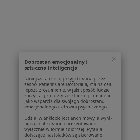
Praca
Rekrutujemy!
Partnerzy
Centrum prasowe
Kontakt
Dla pacjentów
Lekarze
Placówki medyczne
Dobrostan emocjonalny i
Pytania i odpowiedzi
sztuczna inteligencja
Usługi i zabiegi
Niniejsza ankieta, przygotowana przez
Choroby
zespół Patient Care Doctoralia, ma na celu
Pomoc
lepsze zrozumienie, w jaki sposób ludzie
korzystają z narzędzi sztucznej inteligencji
Aplikacje mobilne
jako wsparcia dla swojego dobrostanu
Blog dla pacjentów
emocjonalnego i zdrowia psychicznego.
Dla profesjonalistów
Udział w ankiecie jest anonimowy, a wyniki
będą analizowane i prezentowane
Cennik
wyłącznie w formie zbiorczej. Pytania
dotyczące nastolatków są skierowane
Dla lekarzy