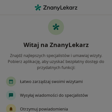
Me
Grypa • Pruszcz Gdański, pomorskie
Filtry
• 1
Ubezpieczenie
Map
Grypa specjaliści w Pruszczu Gdańskim
Witaj na ZnanyLekarz
Jak działają wyniki wyszukiwania
Znajdź najlepszych specjalistów i umawiaj wizyty.
Pobierz aplikację, aby uzyskać bezpłatny dostęp do
Jakiego specjalisty szukasz?
przydatnych funkcji:
Pediatra
Internista
Kardiolog
Lekarz
Łatwo zarządzaj swoimi wizytami
Wysyłaj wiadomości do specjalistów
Otrzymuj powiadomienia