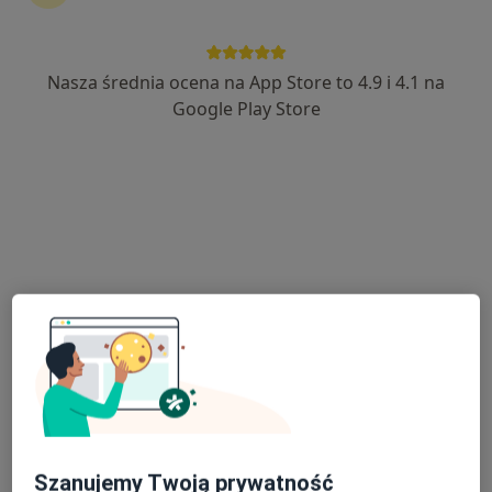
Nasza średnia ocena na App Store to 4.9 i 4.1 na
lek. Wojciech Grabosz
Google Play Store
·
Więcej
Pediatra
37 opinii
Wita Stwosza 1, Pruszcz Gdański
•
Mapa
Centrum Medyczne LUX MED – Pruszcz Gdański ul. Wita Stwosza 1
Konsultacja pediatryczna
Brak ceny
Specjalista nie oferuje umawiania online pod tym adresem.
Poproś o wizytę
Szanujemy Twoją prywatność