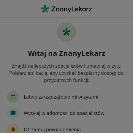
Me
Fobie • Suchy Las, wielkopolskie
Filtry
• 1
Mapa
Fobie specjaliści w Suchym Lasie
Witaj na ZnanyLekarz
Jak działają wyniki wyszukiwania
Znajdź najlepszych specjalistów i umawiaj wizyty.
Pobierz aplikację, aby uzyskać bezpłatny dostęp do
Jakiego specjalisty szukasz?
przydatnych funkcji:
Psycholog
Psycholog dziecięcy
Psychiatra
Łatwo zarządzaj swoimi wizytami
Wysyłaj wiadomości do specjalistów
Otrzymuj powiadomienia