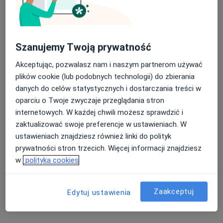
Szanujemy Twoją prywatność
Akceptując, pozwalasz nam i naszym partnerom używać
plików cookie (lub podobnych technologii) do zbierania
danych do celów statystycznych i dostarczania treści w
oparciu o Twoje zwyczaje przeglądania stron
mgr Marek Żywica
internetowych. W każdej chwili możesz sprawdzić i
·
Więcej
Psycholog
zaktualizować swoje preferencje w ustawieniach. W
30 opinii
ustawieniach znajdziesz również linki do polityk
prywatności stron trzecich. Więcej informacji znajdziesz
Adres
Online
w
polityka cookies
Osiedle Władysława Jagiełły 12f/67, Poznań
•
Mapa
Zaakceptuj
Edytuj ustawienia
Psychosomnia - Psychoterapia mgr Marek Żywica
Konsultacja psychologiczna
250 zł