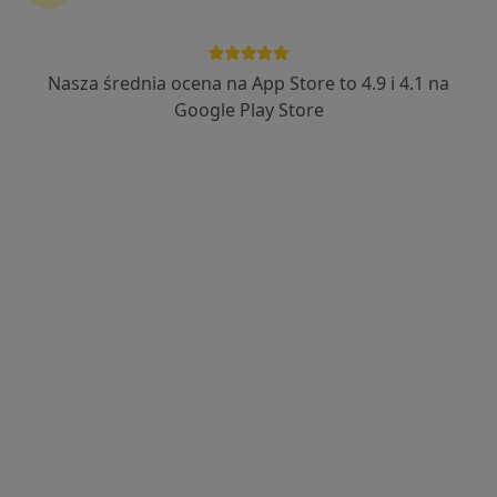
Nasza średnia ocena na App Store to 4.9 i 4.1 na
Bezpieczne płatności
Google Play Store
mgr Estera Kruczkowska
·
Więcej
Psychoterapeuta certyfikowany, Psycholog
17 opinii
Adres
Online
Leśna 62, Suchy Las
•
Mapa
Gabinet Psychoterapii Indywidualnej i Terapii Rodzinnej
Konsultacja psychologiczna
270 zł
Specjalista nie oferuje umawiania online pod tym adresem.
Poproś o wizytę