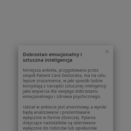
Zaburzenia w relacjach międzyludzkich w Suchym
Lasie
Więcej (15)
Więcej w kategorii: Schorzenia w Suchym Lasi
Fobie Specjaliści W Suchym Lasie
Dobrostan emocjonalny i
sztuczna inteligencja
Niniejsza ankieta, przygotowana przez
zespół Patient Care Doctoralia, ma na celu
lepsze zrozumienie, w jaki sposób ludzie
korzystają z narzędzi sztucznej inteligencji
Serwis
jako wsparcia dla swojego dobrostanu
emocjonalnego i zdrowia psychicznego.
Regulamin
Polityka prywatności pacjentów
Udział w ankiecie jest anonimowy, a wyniki
będą analizowane i prezentowane
Polityka prywatności profesjonalistów
wyłącznie w formie zbiorczej. Pytania
Polityka prywatności dla profesjonalistów, których
dotyczące nastolatków są skierowane
dane pozyskaliśmy samodzielnie
wyłącznie do rodziców lub opiekunów