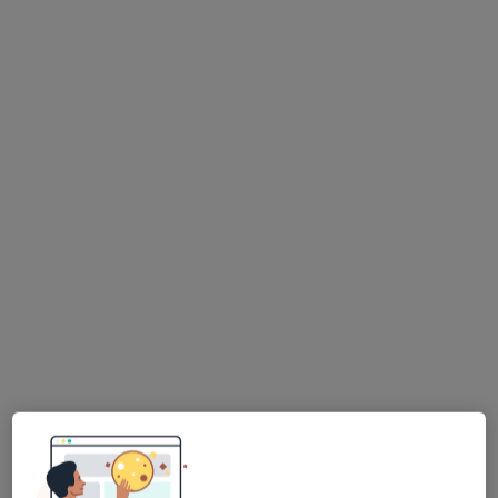
mgr Katarzyna Bobrzyk-Ruks
·
Więcej
Psycholog, Seksuolog, Psycholog dziecięcy
25 opinii
Adres
Online
Obornicka 330, Poznań
•
Mapa
Gabinet psychologiczno-seksuologiczny dla dzieci i młodzieży
Konsultacja psychologiczna
200 zł
Specjalista nie oferuje umawiania online pod tym adresem.
Poproś o wizytę